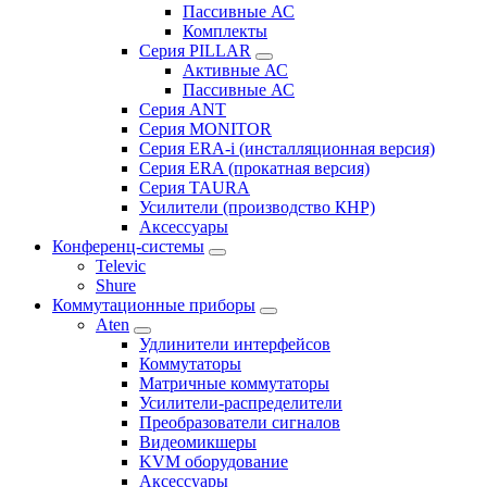
Пассивные АС
Комплекты
Серия PILLAR
Активные АС
Пассивные АС
Серия ANT
Серия MONITOR
Серия ERA-i (инсталляционная версия)
Серия ERA (прокатная версия)
Серия TAURA
Усилители (производство КНР)
Аксессуары
Конференц-системы
Televic
Shure
Коммутационные приборы
Aten
Удлинители интерфейсов
Коммутаторы
Матричные коммутаторы
Усилители-распределители
Преобразователи сигналов
Видеомикшеры
KVM оборудование
Аксессуары