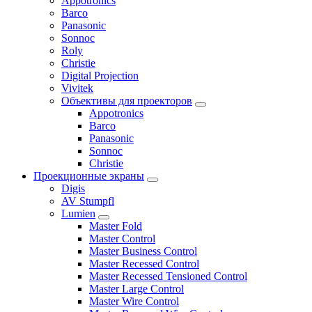
Appotronics
Barco
Panasonic
Sonnoc
Roly
Christie
Digital Projection
Vivitek
Объективы для проекторов
Appotronics
Barco
Panasonic
Sonnoc
Сhristie
Проекционные экраны
Digis
AV Stumpfl
Lumien
Master Fold
Master Control
Master Business Control
Master Recessed Control
Master Recessed Tensioned Control
Master Large Control
Master Wire Control