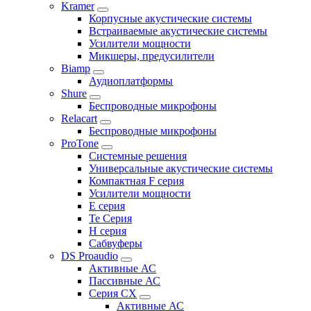
Kramer
Корпусные акустические системы
Встраиваемые акустические системы
Усилители мощности
Микшеры, предусилители
Biamp
Аудиоплатформы
Shure
Беспроводные микрофоны
Relacart
Беспроводные микрофоны
ProTone
Системные решения
Универсальные акустические системы
Компактная F серия
Усилители мощности
E серия
Te Серия
H серия
Сабвуферы
DS Proaudio
Активные АС
Пассивные АС
Серия CX
Активные АС