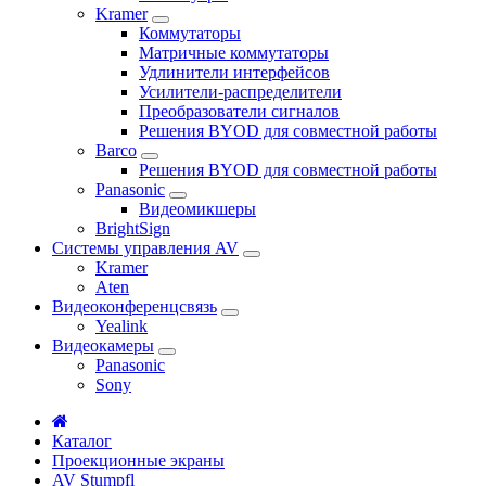
Kramer
Коммутаторы
Матричные коммутаторы
Удлинители интерфейсов
Усилители-распределители
Преобразователи сигналов
Решения BYOD для совместной работы
Barco
Решения BYOD для совместной работы
Panasonic
Видеомикшеры
BrightSign
Системы управления AV
Kramer
Aten
Видеоконференцсвязь
Yealink
Видеокамеры
Panasonic
Sony
Каталог
Проекционные экраны
AV Stumpfl