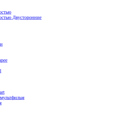
остью
костью Двусторонние
ли
арее
l
art
змультфильм
я