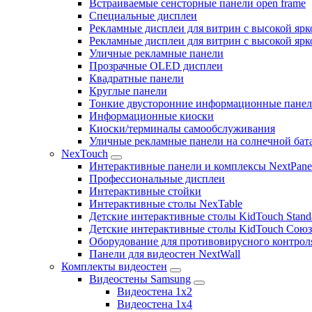
Встраиваемые сенсторные панели open frame
Специальные дисплеи
Рекламные дисплеи для витрин с высокой ярк
Рекламные дисплеи для витрин с высокой яр
Уличные рекламные панели
Прозрачные OLED дисплеи
Квадратные панели
Круглые панели
Тонкие двусторонние информационные пане
Информационные киоски
Киоски/терминалы самообслуживания
Уличные рекламные панели на солнечной бат
NexTouch
Интерактивные панели и комплексы NextPane
Профессиональные дисплеи
Интерактивные стойки
Интерактивные столы NexTable
Детские интерактивные столы KidTouch Stand
Детские интерактивные столы KidTouch Сою
Оборудование для противовирусного контрол
Панели для видеостен NextWall
Комплекты видеостен
Видеостены Samsung
Видеостена 1x2
Видеостена 1x4