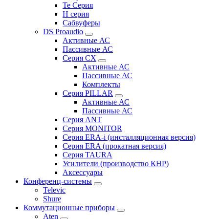
Te Серия
H серия
Сабвуферы
DS Proaudio
Активные АС
Пассивные АС
Серия CX
Активные АС
Пассивные АС
Комплекты
Серия PILLAR
Активные АС
Пассивные АС
Серия ANT
Серия MONITOR
Серия ERA-i (инсталляционная версия)
Серия ERA (прокатная версия)
Серия TAURA
Усилители (производство КНР)
Аксессуары
Конференц-системы
Televic
Shure
Коммутационные приборы
Aten