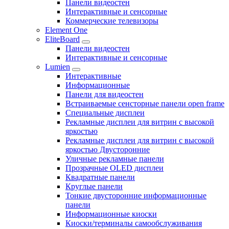
Панели видеостен
Интерактивные и сенсорные
Коммерческие телевизоры
Element One
EliteBoard
Панели видеостен
Интерактивные и сенсорные
Lumien
Интерактивные
Информационные
Панели для видеостен
Встраиваемые сенсторные панели open frame
Специальные дисплеи
Рекламные дисплеи для витрин с высокой
яркостью
Рекламные дисплеи для витрин с высокой
яркостью Двусторонние
Уличные рекламные панели
Прозрачные OLED дисплеи
Квадратные панели
Круглые панели
Тонкие двусторонние информационные
панели
Информационные киоски
Киоски/терминалы самообслуживания