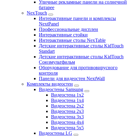
Уличные рекламные панели на солнечной
батарее
NexTouch
Интерактивные панели и комплексы
NextPanel
Профессиональные дисплеи
Интерактивные стойки
Интерактивные столы NexTable
Детские интерактивные столы KidTouch
Standart
Детские интерактивные столы KidTouch
Союзмультфильм
Оборудование для противовирусного
контроля
Панели для видеостен NextWall
Комплекты видеостен
Видеостены Samsung
Видеостена 1x2
Видеостена 1x4
Видеостена 2x2
Видеостена 2х3
Видеостена 3x3
Видеостена 4x4
Видеостена 5x5
Видеостены LG