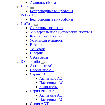
Аудиоплатформы
Shure
Беспроводные микрофоны
Relacart
Беспроводные микрофоны
ProTone
Системные решения
Универсальные акустические системы
Компактная F серия
Усилители мощности
E серия
Te Серия
H серия
Сабвуферы
DS Proaudio
Активные АС
Пассивные АС
Серия CX
Активные АС
Пассивные АС
Комплекты
Серия PILLAR
Активные АС
Пассивные АС
Серия ANT