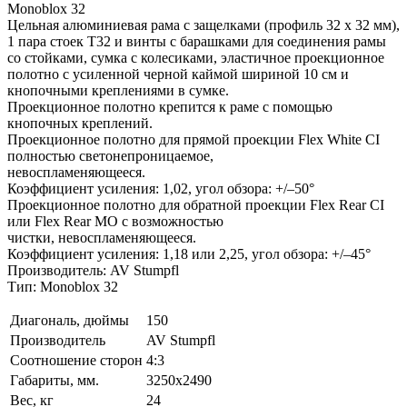
Monoblox 32
Цельная алюминиевая рама с защелками (профиль 32 x 32 мм),
1 пара стоек T32 и винты с барашками для соединения рамы
со стойками, сумка с колесиками, эластичное проекционное
полотно с усиленной черной каймой шириной 10 см и
кнопочными креплениями в сумке.
Проекционное полотно крепится к раме с помощью
кнопочных креплений.
Проекционное полотно для прямой проекции Flex White CI
полностью светонепроницаемое,
невоспламеняющееся.
Коэффициент усиления: 1,02, угол обзора: +/–50°
Проекционное полотно для обратной проекции Flex Rear CI
или Flex Rear MO с возможностью
чистки, невоспламеняющееся.
Коэффициент усиления: 1,18 или 2,25, угол обзора: +/–45°
Производитель: AV Stumpfl
Тип: Monoblox 32
Диагональ, дюймы
150
Производитель
AV Stumpfl
Соотношение сторон
4:3
Габариты, мм.
3250x2490
Вес, кг
24