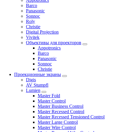
Appotronics
Barco
Panasonic
Sonnoc
Roly
Christie
Digital Projection
Vivitek
Объективы для проекторов
Appotronics
Barco
Panasonic
Sonnoc
Сhristie
Проекционные экраны
Digis
AV Stumpfl
Lumien
Master Fold
Master Control
Master Business Control
Master Recessed Control
Master Recessed Tensioned Control
Master Large Control
Master Wire Control