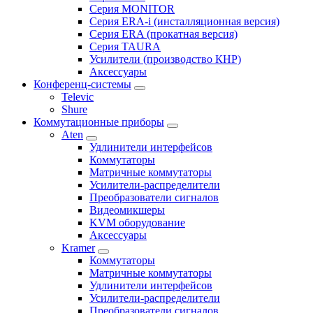
Серия MONITOR
Серия ERA-i (инсталляционная версия)
Серия ERA (прокатная версия)
Серия TAURA
Усилители (производство КНР)
Аксессуары
Конференц-системы
Televic
Shure
Коммутационные приборы
Aten
Удлинители интерфейсов
Коммутаторы
Матричные коммутаторы
Усилители-распределители
Преобразователи сигналов
Видеомикшеры
KVM оборудование
Аксессуары
Kramer
Коммутаторы
Матричные коммутаторы
Удлинители интерфейсов
Усилители-распределители
Преобразователи сигналов