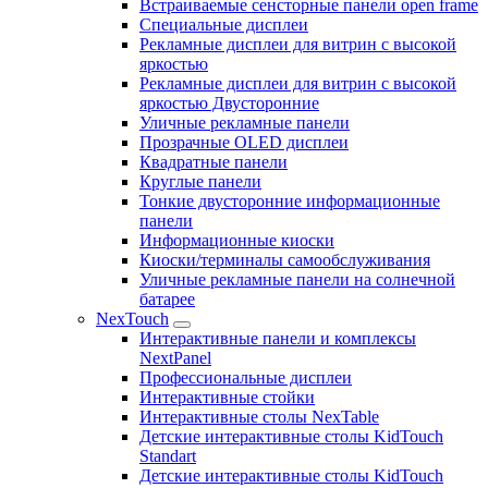
Встраиваемые сенсторные панели open frame
Специальные дисплеи
Рекламные дисплеи для витрин с высокой
яркостью
Рекламные дисплеи для витрин с высокой
яркостью Двусторонние
Уличные рекламные панели
Прозрачные OLED дисплеи
Квадратные панели
Круглые панели
Тонкие двусторонние информационные
панели
Информационные киоски
Киоски/терминалы самообслуживания
Уличные рекламные панели на солнечной
батарее
NexTouch
Интерактивные панели и комплексы
NextPanel
Профессиональные дисплеи
Интерактивные стойки
Интерактивные столы NexTable
Детские интерактивные столы KidTouch
Standart
Детские интерактивные столы KidTouch