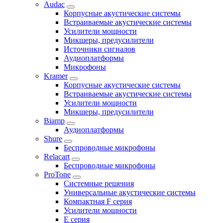
Audac
Корпусные акустические системы
Встраиваемые акустические системы
Усилители мощности
Микшеры, предусилители
Источники сигналов
Аудиоплатформы
Микрофоны
Kramer
Корпусные акустические системы
Встраиваемые акустические системы
Усилители мощности
Микшеры, предусилители
Biamp
Аудиоплатформы
Shure
Беспроводные микрофоны
Relacart
Беспроводные микрофоны
ProTone
Системные решения
Универсальные акустические системы
Компактная F серия
Усилители мощности
E серия