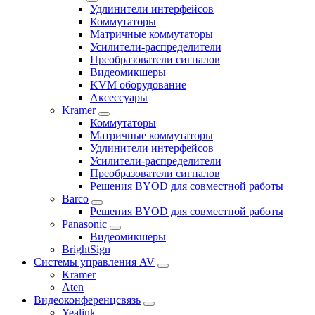
Удлинители интерфейсов
Коммутаторы
Матричные коммутаторы
Усилители-распределители
Преобразователи сигналов
Видеомикшеры
KVM оборудование
Аксессуары
Kramer
Коммутаторы
Матричные коммутаторы
Удлинители интерфейсов
Усилители-распределители
Преобразователи сигналов
Решения BYOD для совместной работы
Barco
Решения BYOD для совместной работы
Panasonic
Видеомикшеры
BrightSign
Системы управления AV
Kramer
Aten
Видеоконференцсвязь
Yealink