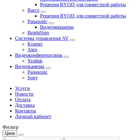
Решения BYOD для совместной работы
Barco
Решения BYOD для совместной работы
Panasonic
Видеомикшеры
BrightSign
Системы управления AV
Kramer
Aten
Видеоконференцсвязь
Yealink
Видеокамеры
Panasonic
Sony
Услуги
Новости
Оплата
Доставка
Контакты
Личный кабинет
Фильтр
Цена