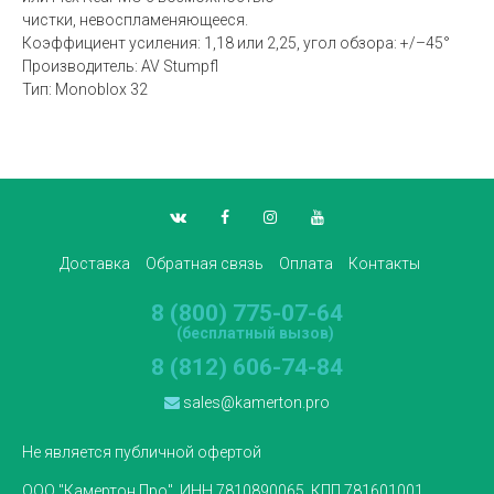
чистки, невоспламеняющееся.
Коэффициент усиления: 1,18 или 2,25, угол обзора: +/–45°
Производитель: AV Stumpfl
Тип: Monoblox 32
Доставка
Обратная связь
Оплата
Контакты
8 (800) 775-07-64
(бесплатный вызов)
8 (812) 606-74-84
sales@kamerton.pro
Не является публичной офертой
ООО "Камертон Про", ИНН 7810890065, КПП 781601001