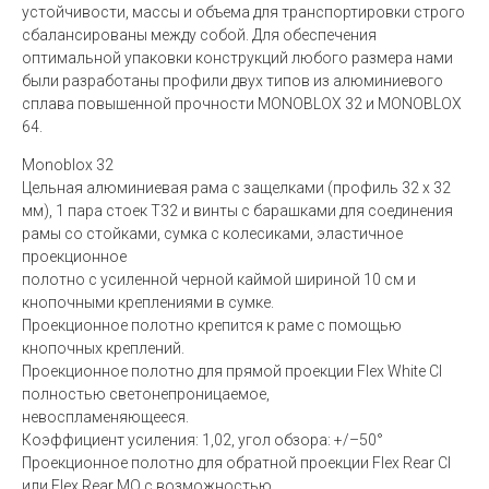
устойчивости, массы и объема для транспортировки строго
сбалансированы между собой. Для обеспечения
оптимальной упаковки конструкций любого размера нами
были разработаны профили двух типов из алюминиевого
сплава повышенной прочности MONOBLOX 32 и MONOBLOX
64.
Monoblox 32
Цельная алюминиевая рама с защелками (профиль 32 x 32
мм), 1 пара стоек T32 и винты с барашками для соединения
рамы со стойками, сумка с колесиками, эластичное
проекционное
полотно с усиленной черной каймой шириной 10 см и
кнопочными креплениями в сумке.
Проекционное полотно крепится к раме с помощью
кнопочных креплений.
Проекционное полотно для прямой проекции Flex White CI
полностью светонепроницаемое,
невоспламеняющееся.
Коэффициент усиления: 1,02, угол обзора: +/–50°
Проекционное полотно для обратной проекции Flex Rear CI
или Flex Rear MO с возможностью