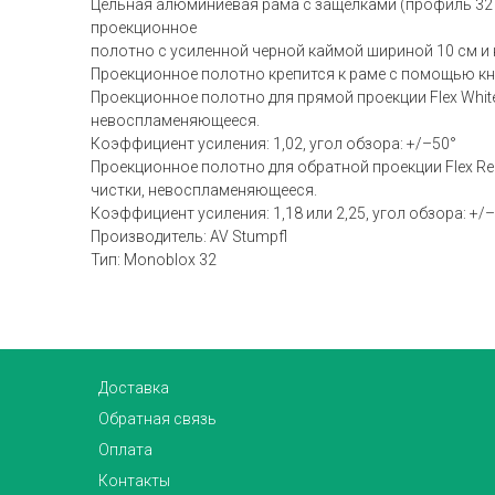
Цельная алюминиевая рама с защелками (профиль 32 x
проекционное
полотно с усиленной черной каймой шириной 10 см и
Проекционное полотно крепится к раме с помощью кн
Проекционное полотно для прямой проекции Flex Whi
невоспламеняющееся.
Коэффициент усиления: 1,02, угол обзора: +/–50°
Проекционное полотно для обратной проекции Flex Re
чистки, невоспламеняющееся.
Коэффициент усиления: 1,18 или 2,25, угол обзора: +/
Производитель: AV Stumpfl
Тип: Monoblox 32
Доставка
Обратная связь
Оплата
Контакты