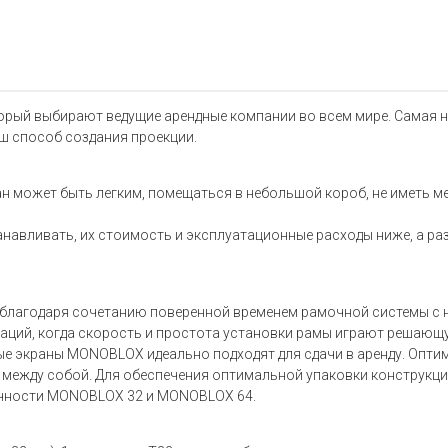
орый выбирают ведущие арендные компании во всем мире. Самая н
ш способ создания проекции.
н может быть легким, помещаться в небольшой короб, не иметь мел
навливать, их стоимость и эксплуатационные расходы ниже, а ра
благодаря сочетанию поверенной временем рамочной системы с 
туаций, когда скорость и простота установки рамы играют решаю
ные экраны MONOBLOX идеально подходят для сдачи в аренду. Опти
 между собой. Для обеспечения оптимальной упаковки конструкц
очности MONOBLOX 32 и MONOBLOX 64.