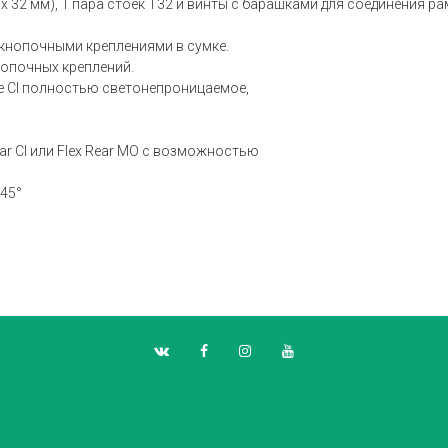
 32 мм), 1 пара стоек T32 и винты с барашками для соединения ра
 кнопочными креплениями в сумке.
опочных креплений.
te CI полностью светонепроницаемое,
ar CI или Flex Rear MO с возможностью
–45°