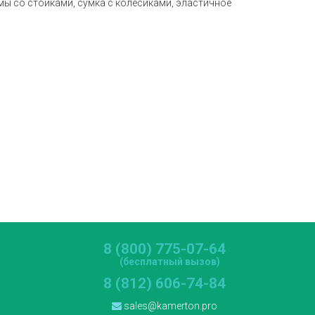
мы со стойками, сумка с колесиками, эластичное
8 (800) 775-07-64
(бесплатный вызов)
8 (812) 606-74-84
sales@kamerton.pro