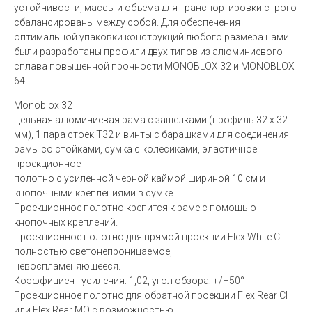
устойчивости, массы и объема для транспортировки строго
сбалансированы между собой. Для обеспечения
оптимальной упаковки конструкций любого размера нами
были разработаны профили двух типов из алюминиевого
сплава повышенной прочности MONOBLOX 32 и MONOBLOX
64.
Monoblox 32
Цельная алюминиевая рама с защелками (профиль 32 x 32
мм), 1 пара стоек T32 и винты с барашками для соединения
рамы со стойками, сумка с колесиками, эластичное
проекционное
полотно с усиленной черной каймой шириной 10 см и
кнопочными креплениями в сумке.
Проекционное полотно крепится к раме с помощью
кнопочных креплений.
Проекционное полотно для прямой проекции Flex White CI
полностью светонепроницаемое,
невоспламеняющееся.
Коэффициент усиления: 1,02, угол обзора: +/–50°
Проекционное полотно для обратной проекции Flex Rear CI
или Flex Rear MO с возможностью