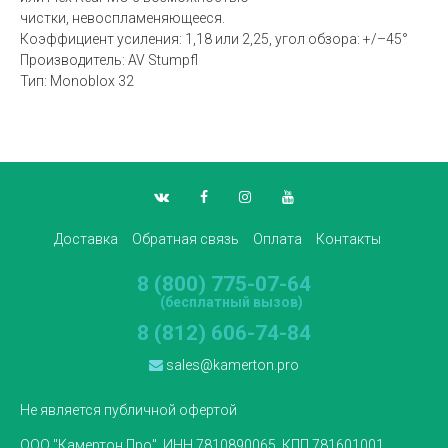
чистки, невоспламеняющееся.
Коэффициент усиления: 1,18 или 2,25, угол обзора: +/–45°
Производитель: AV Stumpfl
Тип: Monoblox 32
Доставка
Обратная связь
Оплата
Контакты
8 (800) 775-07-64
(бесплатный вызов)
8 (812) 606-74-84
sales@kamerton.pro
Не является публичной офертой
ООО "Камертон Про", ИНН 7810890065, КПП 781601001