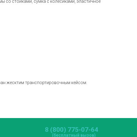
мы со стойками, сумка с колесиками, эластичное
ован жесктим транспортировочным кейсом.
8 (800) 775-07-64
(бесплатный вызов)