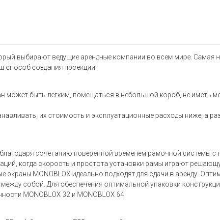
орый выбирают ведущие арендные компании во всем мире. Самая н
ш способ создания проекции.
н может быть легким, помещаться в небольшой короб, не иметь мел
навливать, их стоимость и эксплуатационные расходы ниже, а ра
благодаря сочетанию поверенной временем рамочной системы с 
туаций, когда скорость и простота установки рамы играют решаю
ные экраны MONOBLOX идеально подходят для сдачи в аренду. Опти
 между собой. Для обеспечения оптимальной упаковки конструкц
очности MONOBLOX 32 и MONOBLOX 64.