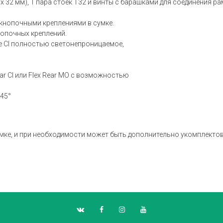
 32 мм), 1 пара стоек T32 и винты с барашками для соединения ра
 кнопочными креплениями в сумке.
опочных креплений.
te CI полностью светонепроницаемое,
ar CI или Flex Rear MO с возможностью
–45°
умке, и при необходимости может быть дополнительно укомплект