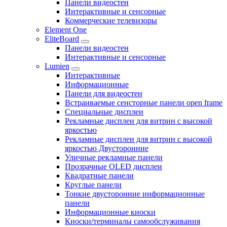
Панели видеостен
Интерактивные и сенсорные
Коммерческие телевизоры
Element One
EliteBoard
Панели видеостен
Интерактивные и сенсорные
Lumien
Интерактивные
Информационные
Панели для видеостен
Встраиваемые сенсторные панели open frame
Специальные дисплеи
Рекламные дисплеи для витрин с высокой
яркостью
Рекламные дисплеи для витрин с высокой
яркостью Двусторонние
Уличные рекламные панели
Прозрачные OLED дисплеи
Квадратные панели
Круглые панели
Тонкие двусторонние информационные
панели
Информационные киоски
Киоски/терминалы самообслуживания