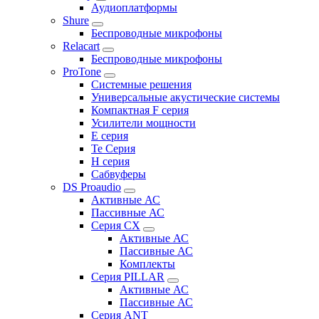
Аудиоплатформы
Shure
Беспроводные микрофоны
Relacart
Беспроводные микрофоны
ProTone
Системные решения
Универсальные акустические системы
Компактная F серия
Усилители мощности
E серия
Te Серия
H серия
Сабвуферы
DS Proaudio
Активные АС
Пассивные АС
Серия CX
Активные АС
Пассивные АС
Комплекты
Серия PILLAR
Активные АС
Пассивные АС
Серия ANT