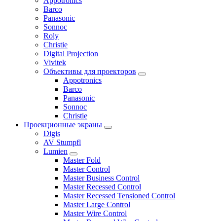
Appotronics
Barco
Panasonic
Sonnoc
Roly
Christie
Digital Projection
Vivitek
Объективы для проекторов
Appotronics
Barco
Panasonic
Sonnoc
Сhristie
Проекционные экраны
Digis
AV Stumpfl
Lumien
Master Fold
Master Control
Master Business Control
Master Recessed Control
Master Recessed Tensioned Control
Master Large Control
Master Wire Control