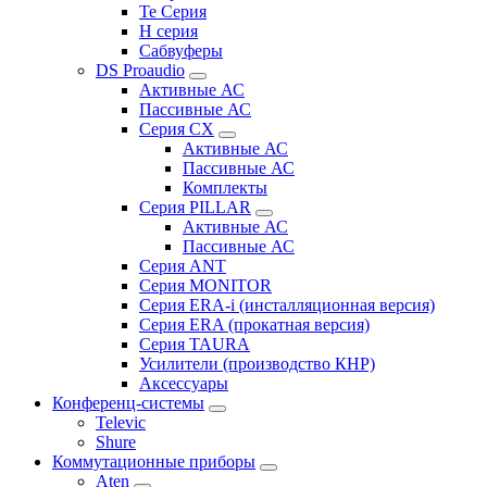
Te Серия
H серия
Сабвуферы
DS Proaudio
Активные АС
Пассивные АС
Серия CX
Активные АС
Пассивные АС
Комплекты
Серия PILLAR
Активные АС
Пассивные АС
Серия ANT
Серия MONITOR
Серия ERA-i (инсталляционная версия)
Серия ERA (прокатная версия)
Серия TAURA
Усилители (производство КНР)
Аксессуары
Конференц-системы
Televic
Shure
Коммутационные приборы
Aten