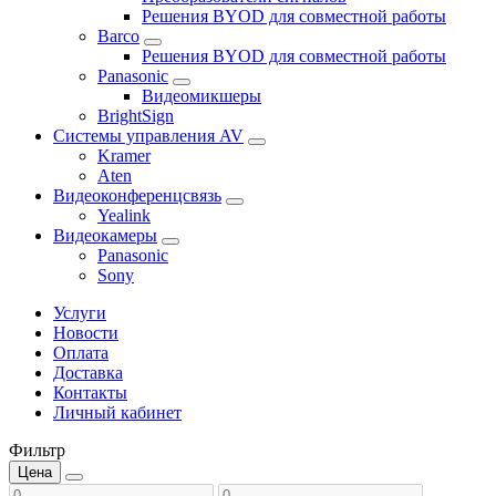
Решения BYOD для совместной работы
Barco
Решения BYOD для совместной работы
Panasonic
Видеомикшеры
BrightSign
Системы управления AV
Kramer
Aten
Видеоконференцсвязь
Yealink
Видеокамеры
Panasonic
Sony
Услуги
Новости
Оплата
Доставка
Контакты
Личный кабинет
Фильтр
Цена