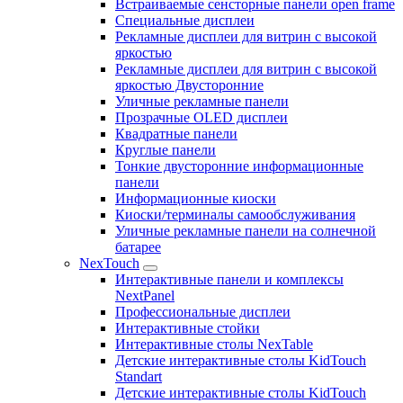
Встраиваемые сенсторные панели open frame
Специальные дисплеи
Рекламные дисплеи для витрин с высокой
яркостью
Рекламные дисплеи для витрин с высокой
яркостью Двусторонние
Уличные рекламные панели
Прозрачные OLED дисплеи
Квадратные панели
Круглые панели
Тонкие двусторонние информационные
панели
Информационные киоски
Киоски/терминалы самообслуживания
Уличные рекламные панели на солнечной
батарее
NexTouch
Интерактивные панели и комплексы
NextPanel
Профессиональные дисплеи
Интерактивные стойки
Интерактивные столы NexTable
Детские интерактивные столы KidTouch
Standart
Детские интерактивные столы KidTouch