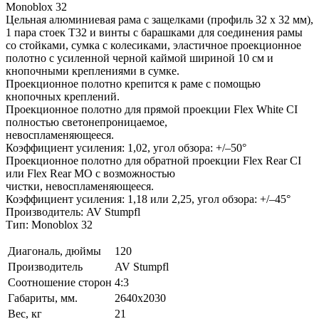
Monoblox 32
Цельная алюминиевая рама с защелками (профиль 32 x 32 мм),
1 пара стоек T32 и винты с барашками для соединения рамы
со стойками, сумка с колесиками, эластичное проекционное
полотно с усиленной черной каймой шириной 10 см и
кнопочными креплениями в сумке.
Проекционное полотно крепится к раме с помощью
кнопочных креплений.
Проекционное полотно для прямой проекции Flex White CI
полностью светонепроницаемое,
невоспламеняющееся.
Коэффициент усиления: 1,02, угол обзора: +/–50°
Проекционное полотно для обратной проекции Flex Rear CI
или Flex Rear MO с возможностью
чистки, невоспламеняющееся.
Коэффициент усиления: 1,18 или 2,25, угол обзора: +/–45°
Производитель: AV Stumpfl
Тип: Monoblox 32
Диагональ, дюймы
120
Производитель
AV Stumpfl
Соотношение сторон
4:3
Габариты, мм.
2640x2030
Вес, кг
21