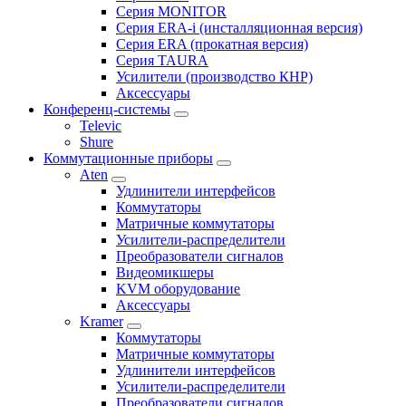
Серия MONITOR
Серия ERA-i (инсталляционная версия)
Серия ERA (прокатная версия)
Серия TAURA
Усилители (производство КНР)
Аксессуары
Конференц-системы
Televic
Shure
Коммутационные приборы
Aten
Удлинители интерфейсов
Коммутаторы
Матричные коммутаторы
Усилители-распределители
Преобразователи сигналов
Видеомикшеры
KVM оборудование
Аксессуары
Kramer
Коммутаторы
Матричные коммутаторы
Удлинители интерфейсов
Усилители-распределители
Преобразователи сигналов