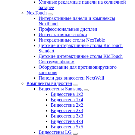
Уличные рекламные панели на солнечной
батарее
NexTouch
Интерактивные панели и комплексы
NextPanel
Профессиональные дисплеи
Интерактивные стойки
Интерактивные столы NexTable
Детские интерактивные столы KidTouch
Standart
Детские интерактивные столы KidTouch
Союзмультфильм
Оборудование для противовирусного
контроля
Панели для видеостен NextWall
Комплекты видеостен
Видеостены Samsung
Видеостена 1x2
Видеостена 1x4
Видеостена 2x2
Видеостена 2х3
Видеостена 3x3
Видеостена 4x4
Видеостена 5x5
Видеостены LG