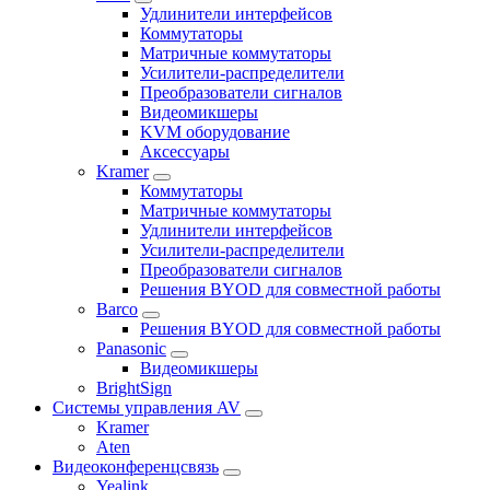
Удлинители интерфейсов
Коммутаторы
Матричные коммутаторы
Усилители-распределители
Преобразователи сигналов
Видеомикшеры
KVM оборудование
Аксессуары
Kramer
Коммутаторы
Матричные коммутаторы
Удлинители интерфейсов
Усилители-распределители
Преобразователи сигналов
Решения BYOD для совместной работы
Barco
Решения BYOD для совместной работы
Panasonic
Видеомикшеры
BrightSign
Системы управления AV
Kramer
Aten
Видеоконференцсвязь
Yealink