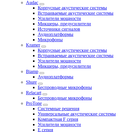
Audac
Корпусные акустические системы
Встраиваемые акустические системы
Усилители мощности
Микшеры, предусилители
Источники сигналов
Аудиоплатформы
Микрофоны
Kramer
Корпусные акустические системы
Встраиваемые акустические системы
Усилители мощности
Микшеры, предусилители
Biamp
Аудиоплатформы
Shure
Беспроводные микрофоны
Relacart
Беспроводные микрофоны
ProTone
Системные решения
Универсальные акустические системы
Компактная F серия
Усилители мощности
E серия