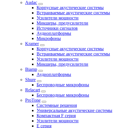
Audac
Корпусные акустические системы
Встраиваемые акустические системы
Усилители мощности
Микшеры, предусилители
Источники сигналов
Аудиоплатформы
Микрофоны
Kramer
Корпусные акустические системы
Встраиваемые акустические системы
Усилители мощности
Микшеры, предусилители
Biamp
Аудиоплатформы
Shure
Беспроводные микрофоны
Relacart
Беспроводные микрофоны
ProTone
Системные решения
Универсальные акустические системы
Компактная F серия
Усилители мощности
E серия