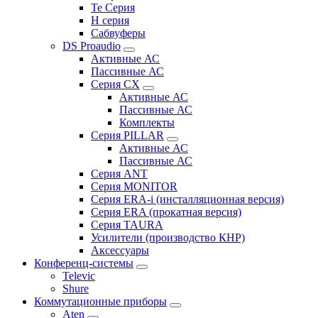
Te Серия
H серия
Сабвуферы
DS Proaudio
Активные АС
Пассивные АС
Серия CX
Активные АС
Пассивные АС
Комплекты
Серия PILLAR
Активные АС
Пассивные АС
Серия ANT
Серия MONITOR
Серия ERA-i (инсталляционная версия)
Серия ERA (прокатная версия)
Серия TAURA
Усилители (производство КНР)
Аксессуары
Конференц-системы
Televic
Shure
Коммутационные приборы
Aten