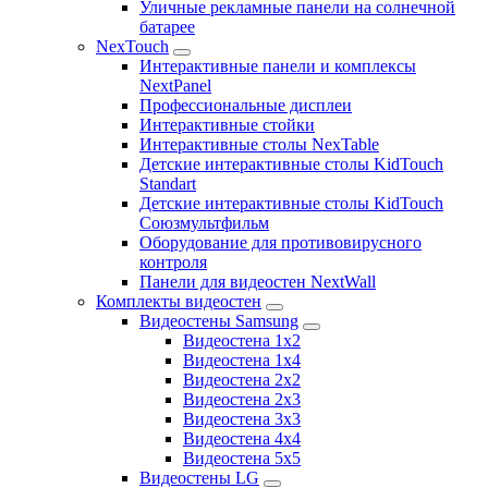
Уличные рекламные панели на солнечной
батарее
NexTouch
Интерактивные панели и комплексы
NextPanel
Профессиональные дисплеи
Интерактивные стойки
Интерактивные столы NexTable
Детские интерактивные столы KidTouch
Standart
Детские интерактивные столы KidTouch
Союзмультфильм
Оборудование для противовирусного
контроля
Панели для видеостен NextWall
Комплекты видеостен
Видеостены Samsung
Видеостена 1x2
Видеостена 1x4
Видеостена 2x2
Видеостена 2х3
Видеостена 3x3
Видеостена 4x4
Видеостена 5x5
Видеостены LG