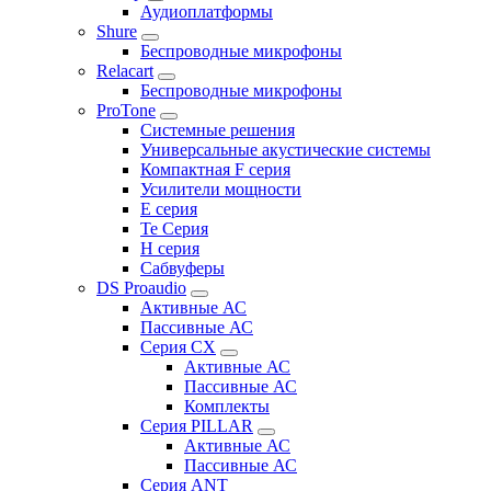
Аудиоплатформы
Shure
Беспроводные микрофоны
Relacart
Беспроводные микрофоны
ProTone
Системные решения
Универсальные акустические системы
Компактная F серия
Усилители мощности
E серия
Te Серия
H серия
Сабвуферы
DS Proaudio
Активные АС
Пассивные АС
Серия CX
Активные АС
Пассивные АС
Комплекты
Серия PILLAR
Активные АС
Пассивные АС
Серия ANT