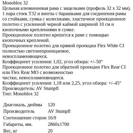
Monoblox 32
Цельная алюминиевая рама с защелками (профиль 32 x 32 мм),
1 пара стоек T32 и винты с барашками для соединения рамы
со стойками, сумка с колесиками, эластичное проекционное
полотно с усиленной черной каймой шириной 10 см и
кнопочными креплениями в сумке.
Проекционное полотно крепится к раме с помощью
кнопочных креплений.
Проекционное полотно для прямой проекции Flex White CI
полностью светонепроницаемое,
невоспламеняющееся.
Коэффициент усиления: 1,02, угол обзора: +/–50°
Проекционное полотно для обратной проекции Flex Rear CI
или Flex Rear MO с возможностью
чистки, невоспламеняющееся.
Коэффициент усиления: 1,18 или 2,25, угол обзора: +/–45°
Производитель: AV Stumpfl
Тип: Monoblox 32
Диагональ, дюймы
120
Производитель
AV Stumpfl
Соотношение сторон
16:9
Габариты, мм.
2860x1700
Вес, кг
20