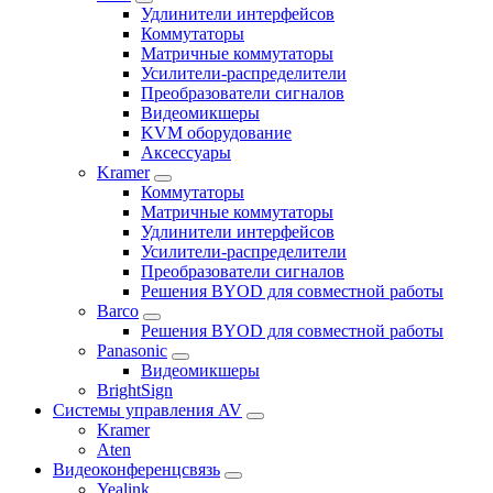
Удлинители интерфейсов
Коммутаторы
Матричные коммутаторы
Усилители-распределители
Преобразователи сигналов
Видеомикшеры
KVM оборудование
Аксессуары
Kramer
Коммутаторы
Матричные коммутаторы
Удлинители интерфейсов
Усилители-распределители
Преобразователи сигналов
Решения BYOD для совместной работы
Barco
Решения BYOD для совместной работы
Panasonic
Видеомикшеры
BrightSign
Системы управления AV
Kramer
Aten
Видеоконференцсвязь
Yealink