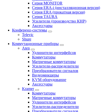
Серия MONITOR
Серия ERA-i (инсталляционная версия)
Серия ERA (прокатная версия)
Серия TAURA
Усилители (производство КНР)
Аксессуары
Конференц-системы
Televic
Shure
Коммутационные приборы
Aten
Удлинители интерфейсов
Коммутаторы
Матричные коммутаторы
Усилители-распределители
Преобразователи сигналов
Видеомикшеры
KVM оборудование
Аксессуары
Kramer
Коммутаторы
Матричные коммутаторы
Удлинители интерфейсов
Усилители-распределители
Преобразователи сигналов