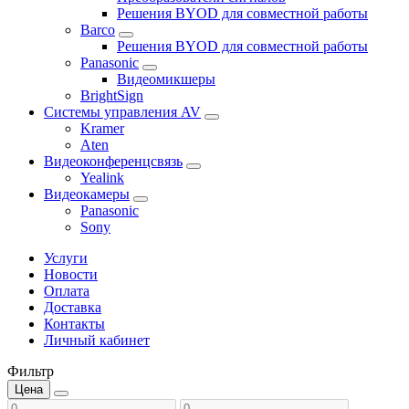
Решения BYOD для совместной работы
Barco
Решения BYOD для совместной работы
Panasonic
Видеомикшеры
BrightSign
Системы управления AV
Kramer
Aten
Видеоконференцсвязь
Yealink
Видеокамеры
Panasonic
Sony
Услуги
Новости
Оплата
Доставка
Контакты
Личный кабинет
Фильтр
Цена