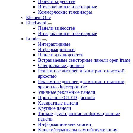
Панели видеостен
Интерактивные и сенсорные
Коммерческие телевизоры
Element One
EliteBoard
Панели видеостен
Интерактивные и сенсорные
Lumien
Интерактивные
Информационные
Панели для видеостен
Встраиваемые сенсторные панели open frame
Специальные дисплеи
Рекламные дисплеи для витрин с высокой
яркостью
Рекламные дисплеи для витрин с высокой
яркостью Двусторонние
Уличные рекламные панели
Прозрачные OLED дисплеи
Квадратные панели
Круглые панели
Тонкие двусторонние информационные
панели
Информационные киоски
Киоски/терминалы самообслуживания