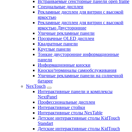
Встраиваемые сенсторные панели open frame
Специальные дисплеи
Рекламные дисплеи для витрин с высокой
яркостью
Рекламные дисплеи для витрин с высокой
яркостью Двусторонние
Уличные рекламные панели
Прозрачные OLED дисплеи
Квадратные панели
Круглые панели
Тонкие двусторонние информационные
панели
Информационные киоски
Киоски/терминалы самообслуживания
Уличные рекламные панели на солнечной
батарее
NexTouch
Интерактивные панели и комплексы
NextPanel
Профессиональные дисплеи
Интерактивные стойки
Интерактивные столы NexTable
Детские интерактивные столы KidTouch
Standart
Детские интерактивные столы KidTouch