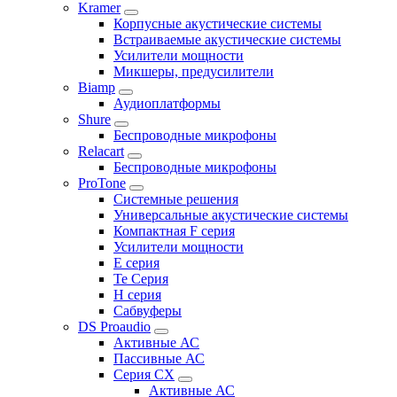
Kramer
Корпусные акустические системы
Встраиваемые акустические системы
Усилители мощности
Микшеры, предусилители
Biamp
Аудиоплатформы
Shure
Беспроводные микрофоны
Relacart
Беспроводные микрофоны
ProTone
Системные решения
Универсальные акустические системы
Компактная F серия
Усилители мощности
E серия
Te Серия
H серия
Сабвуферы
DS Proaudio
Активные АС
Пассивные АС
Серия CX
Активные АС