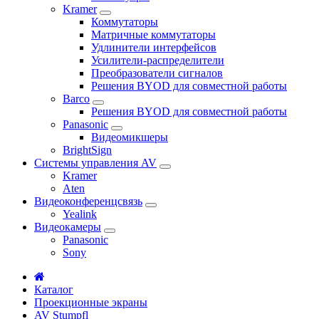
Kramer
Коммутаторы
Матричные коммутаторы
Удлинители интерфейсов
Усилители-распределители
Преобразователи сигналов
Решения BYOD для совместной работы
Barco
Решения BYOD для совместной работы
Panasonic
Видеомикшеры
BrightSign
Системы управления AV
Kramer
Aten
Видеоконференцсвязь
Yealink
Видеокамеры
Panasonic
Sony
Каталог
Проекционные экраны
AV Stumpfl