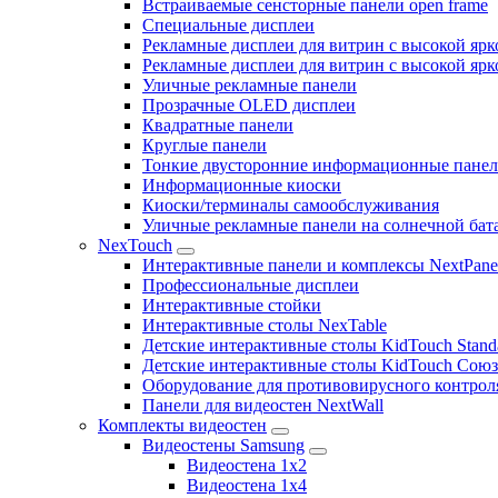
Встраиваемые сенсторные панели open frame
Специальные дисплеи
Рекламные дисплеи для витрин с высокой ярк
Рекламные дисплеи для витрин с высокой яр
Уличные рекламные панели
Прозрачные OLED дисплеи
Квадратные панели
Круглые панели
Тонкие двусторонние информационные пане
Информационные киоски
Киоски/терминалы самообслуживания
Уличные рекламные панели на солнечной бат
NexTouch
Интерактивные панели и комплексы NextPane
Профессиональные дисплеи
Интерактивные стойки
Интерактивные столы NexTable
Детские интерактивные столы KidTouch Stand
Детские интерактивные столы KidTouch Сою
Оборудование для противовирусного контрол
Панели для видеостен NextWall
Комплекты видеостен
Видеостены Samsung
Видеостена 1x2
Видеостена 1x4