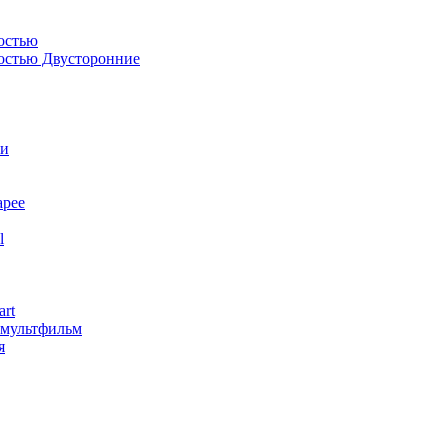
остью
костью Двусторонние
ли
арее
l
art
змультфильм
я