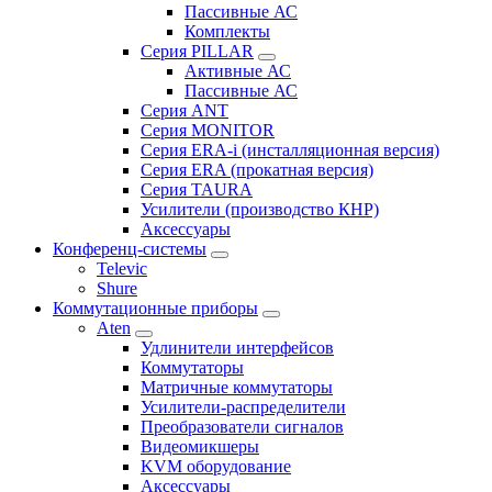
Пассивные АС
Комплекты
Серия PILLAR
Активные АС
Пассивные АС
Серия ANT
Серия MONITOR
Серия ERA-i (инсталляционная версия)
Серия ERA (прокатная версия)
Серия TAURA
Усилители (производство КНР)
Аксессуары
Конференц-системы
Televic
Shure
Коммутационные приборы
Aten
Удлинители интерфейсов
Коммутаторы
Матричные коммутаторы
Усилители-распределители
Преобразователи сигналов
Видеомикшеры
KVM оборудование
Аксессуары