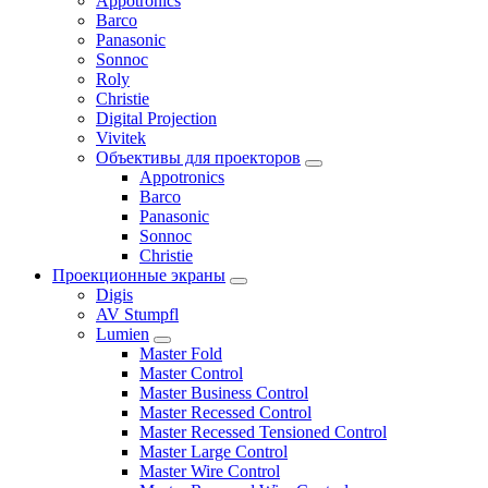
Appotronics
Barco
Panasonic
Sonnoc
Roly
Christie
Digital Projection
Vivitek
Объективы для проекторов
Appotronics
Barco
Panasonic
Sonnoc
Сhristie
Проекционные экраны
Digis
AV Stumpfl
Lumien
Master Fold
Master Control
Master Business Control
Master Recessed Control
Master Recessed Tensioned Control
Master Large Control
Master Wire Control