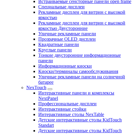
Встраиваемые сенсторные панели open frame
Специальные дисплеи
Рекламные дисплеи для витрин с высокой
яркостью
Рекламные дисплеи для витрин с высокой
яркостью Двусторонние
Уличные рекламные панели
Прозрачные OLED дисплеи
Квадратные панели
Круглые панели
Тонкие двусторонние информационные
панели
Информационные киоски
Киоски/терминалы самообслуживания
Уличные рекламные панели на солнечной
батарее
NexTouch
Интерактивные панели и комплексы
NextPanel
Профессиональные дисплеи
Интерактивные стойки
Интерактивные столы NexTable
Детские интерактивные столы KidTouch
Standart
Детские интерактивные столы KidTouch