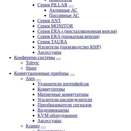
Серия PILLAR
Активные АС
Пассивные АС
Серия ANT
Серия MONITOR
Серия ERA-i (инсталляционная версия)
Серия ERA (прокатная версия)
Серия TAURA
Усилители (производство КНР)
Аксессуары
Конференц-системы
Televic
Shure
Коммутационные приборы
Aten
Удлинители интерфейсов
Коммутаторы
Матричные коммутаторы
Усилители-распределители
Преобразователи сигналов
Видеомикшеры
KVM оборудование
Аксессуары
Kramer