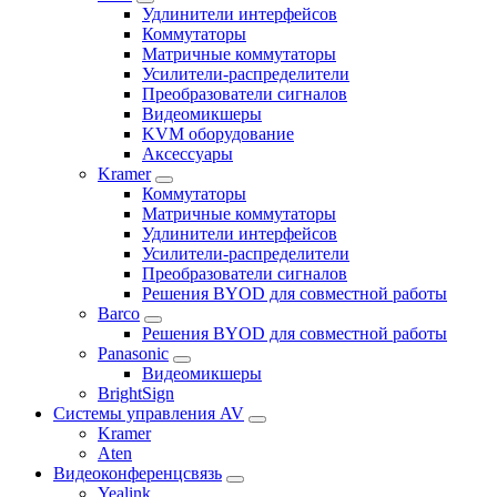
Удлинители интерфейсов
Коммутаторы
Матричные коммутаторы
Усилители-распределители
Преобразователи сигналов
Видеомикшеры
KVM оборудование
Аксессуары
Kramer
Коммутаторы
Матричные коммутаторы
Удлинители интерфейсов
Усилители-распределители
Преобразователи сигналов
Решения BYOD для совместной работы
Barco
Решения BYOD для совместной работы
Panasonic
Видеомикшеры
BrightSign
Системы управления AV
Kramer
Aten
Видеоконференцсвязь
Yealink