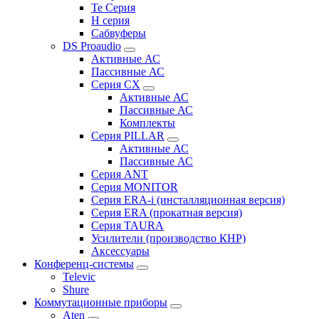
Te Серия
H серия
Сабвуферы
DS Proaudio
Активные АС
Пассивные АС
Серия CX
Активные АС
Пассивные АС
Комплекты
Серия PILLAR
Активные АС
Пассивные АС
Серия ANT
Серия MONITOR
Серия ERA-i (инсталляционная версия)
Серия ERA (прокатная версия)
Серия TAURA
Усилители (производство КНР)
Аксессуары
Конференц-системы
Televic
Shure
Коммутационные приборы
Aten