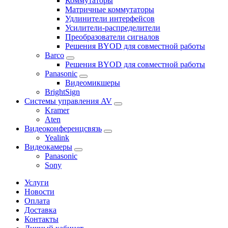
Коммутаторы
Матричные коммутаторы
Удлинители интерфейсов
Усилители-распределители
Преобразователи сигналов
Решения BYOD для совместной работы
Barco
Решения BYOD для совместной работы
Panasonic
Видеомикшеры
BrightSign
Системы управления AV
Kramer
Aten
Видеоконференцсвязь
Yealink
Видеокамеры
Panasonic
Sony
Услуги
Новости
Оплата
Доставка
Контакты