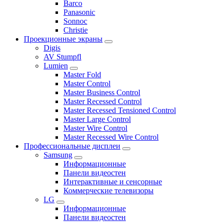
Barco
Panasonic
Sonnoc
Сhristie
Проекционные экраны
Digis
AV Stumpfl
Lumien
Master Fold
Master Control
Master Business Control
Master Recessed Control
Master Recessed Tensioned Control
Master Large Control
Master Wire Control
Master Recessed Wire Control
Профессиональные дисплеи
Samsung
Информационные
Панели видеостен
Интерактивные и сенсорные
Коммерческие телевизоры
LG
Информационные
Панели видеостен