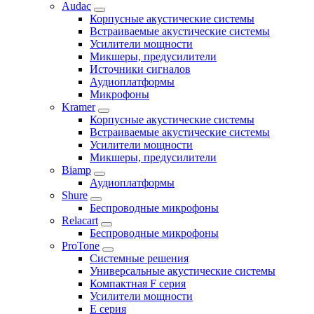
Audac
Корпусные акустические системы
Встраиваемые акустические системы
Усилители мощности
Микшеры, предусилители
Источники сигналов
Аудиоплатформы
Микрофоны
Kramer
Корпусные акустические системы
Встраиваемые акустические системы
Усилители мощности
Микшеры, предусилители
Biamp
Аудиоплатформы
Shure
Беспроводные микрофоны
Relacart
Беспроводные микрофоны
ProTone
Системные решения
Универсальные акустические системы
Компактная F серия
Усилители мощности
E серия