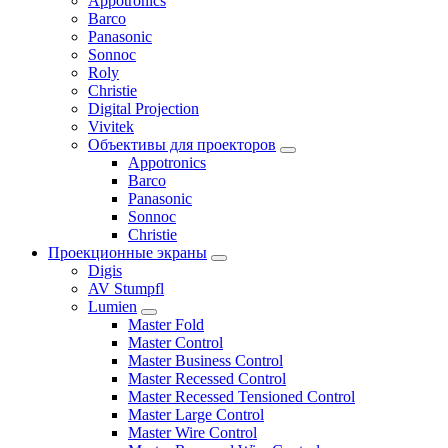
Appotronics
Barco
Panasonic
Sonnoc
Roly
Christie
Digital Projection
Vivitek
Объективы для проекторов
Appotronics
Barco
Panasonic
Sonnoc
Сhristie
Проекционные экраны
Digis
AV Stumpfl
Lumien
Master Fold
Master Control
Master Business Control
Master Recessed Control
Master Recessed Tensioned Control
Master Large Control
Master Wire Control