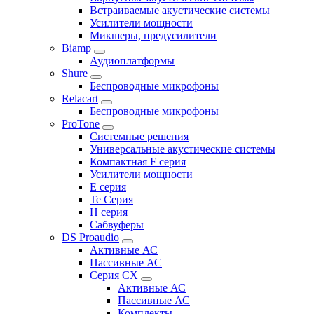
Встраиваемые акустические системы
Усилители мощности
Микшеры, предусилители
Biamp
Аудиоплатформы
Shure
Беспроводные микрофоны
Relacart
Беспроводные микрофоны
ProTone
Системные решения
Универсальные акустические системы
Компактная F серия
Усилители мощности
E серия
Te Серия
H серия
Сабвуферы
DS Proaudio
Активные АС
Пассивные АС
Серия CX
Активные АС
Пассивные АС
Комплекты