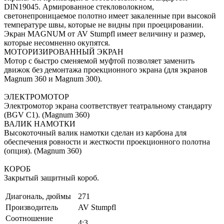
DIN19045. Армированное стекловолокном,
светонепроницаемое полотно имеет закаленные при высокой
температуре швы, которые не видны при проецировании.
Экран MAGNUM от AV Stumpfl имеет величину и размер,
которые несомненно окупятся.
МОТОРИЗИРОВАННЫЙ ЭКРАН
Мотор с быстро сменяемой муфтой позволяет заменить
движок без демонтажа проекционного экрана (для экранов
Magnum 360 и Magnum 300).
ЭЛЕКТРОМОТОР
Электромотор экрана соответствует театральному стандарту
(BGV C1). (Magnum 360)
ВАЛИК НАМОТКИ
Высокоточный валик намотки сделан из карбона для
обеспечения ровности и жесткости проекционного полотна
(опция). (Magnum 360)
КОРОБ
Закрытый защитный короб.
Диагональ, дюймы
271
Производитель
AV Stumpfl
Соотношение
4:3