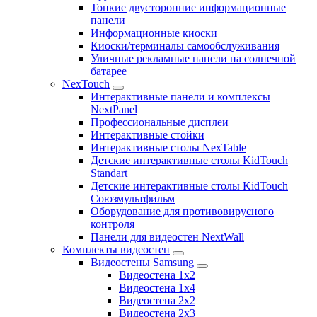
Тонкие двусторонние информационные
панели
Информационные киоски
Киоски/терминалы самообслуживания
Уличные рекламные панели на солнечной
батарее
NexTouch
Интерактивные панели и комплексы
NextPanel
Профессиональные дисплеи
Интерактивные стойки
Интерактивные столы NexTable
Детские интерактивные столы KidTouch
Standart
Детские интерактивные столы KidTouch
Союзмультфильм
Оборудование для противовирусного
контроля
Панели для видеостен NextWall
Комплекты видеостен
Видеостены Samsung
Видеостена 1x2
Видеостена 1x4
Видеостена 2x2
Видеостена 2х3