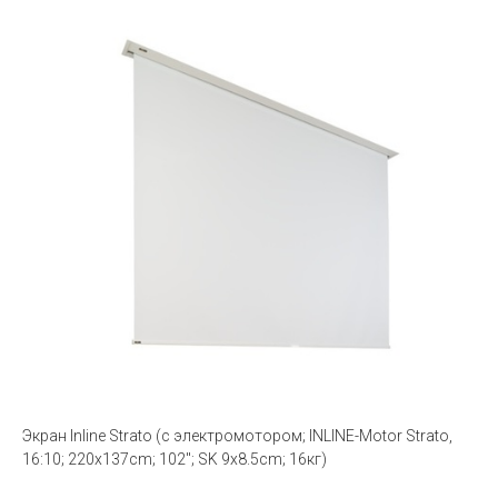
Экран Inline Strato (с электромотором; INLINE-Motor Strato,
16:10; 220x137cm; 102''; SK 9x8.5cm; 16кг)