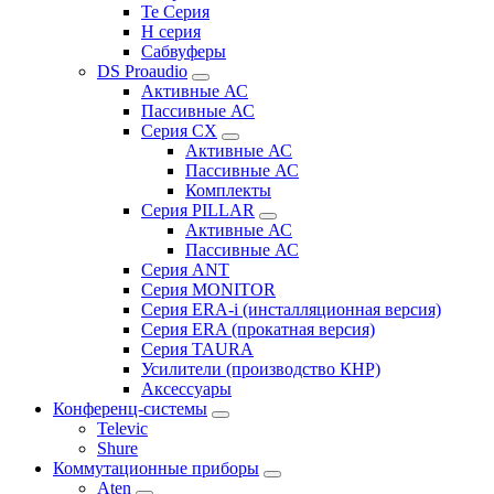
Te Серия
H серия
Сабвуферы
DS Proaudio
Активные АС
Пассивные АС
Серия CX
Активные АС
Пассивные АС
Комплекты
Серия PILLAR
Активные АС
Пассивные АС
Серия ANT
Серия MONITOR
Серия ERA-i (инсталляционная версия)
Серия ERA (прокатная версия)
Серия TAURA
Усилители (производство КНР)
Аксессуары
Конференц-системы
Televic
Shure
Коммутационные приборы
Aten