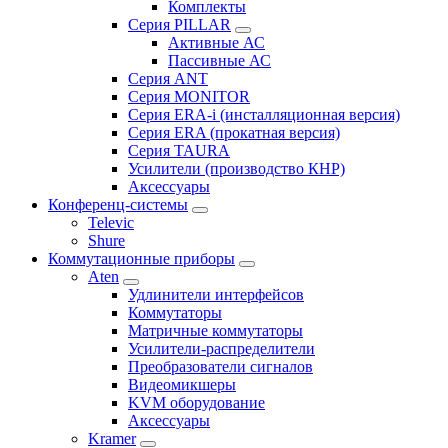
Комплекты
Серия PILLAR
Активные АС
Пассивные АС
Серия ANT
Серия MONITOR
Серия ERA-i (инсталляционная версия)
Серия ERA (прокатная версия)
Серия TAURA
Усилители (производство КНР)
Аксессуары
Конференц-системы
Televic
Shure
Коммутационные приборы
Aten
Удлинители интерфейсов
Коммутаторы
Матричные коммутаторы
Усилители-распределители
Преобразователи сигналов
Видеомикшеры
KVM оборудование
Аксессуары
Kramer