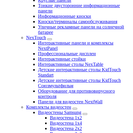
Круглые панели
Тонкие двусторонние информационные
панели
Информационные киоски
Киоски/терминалы самообслуживания
Уличные рекламные панели на солнечной
батарее
NexTouch
Интерактивные панели и комплексы
NextPanel
Профессиональные дисплеи
Интерактивные стойки
Интерактивные столы NexTable
Детские интерактивные столы KidTouch
Standart
Детские интерактивные столы KidTouch
Союзмультфильм
Оборудование для противовирусного
контроля
Панели для видеостен NextWall
Комплекты видеостен
Видеостены Samsung
Видеостена 1x2
Видеостена 1x4
Видеостена 2x2