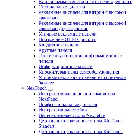
Встраиваемые сенсторные панели open frame
Специальные дисплеи
Рекламные дисплеи для витрин с высокой
яркостью
Рекламные дисплеи для витрин с высокой
яркостью Двусторонние
Уличные рекламные панели
Прозрачные OLED дисплеи
Квадратные панели
Круглые панели
Тонкие двусторонние информационные
панели
Информационные киоски
Киоски/терминалы самообслуживания
Уличные рекламные панели на солнечной
батарее
NexTouch
Интерактивные панели и комплексы
NextPanel
Профессиональные дисплеи
Интерактивные стойки
Интерактивные столы NexTable
Детские интерактивные столы KidTouch
Standart
Детские интерактивные столы KidTouch