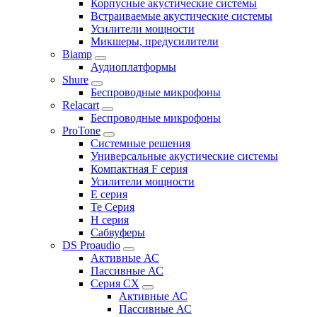
Корпусные акустические системы
Встраиваемые акустические системы
Усилители мощности
Микшеры, предусилители
Biamp
Аудиоплатформы
Shure
Беспроводные микрофоны
Relacart
Беспроводные микрофоны
ProTone
Системные решения
Универсальные акустические системы
Компактная F серия
Усилители мощности
E серия
Te Серия
H серия
Сабвуферы
DS Proaudio
Активные АС
Пассивные АС
Серия CX
Активные АС
Пассивные АС