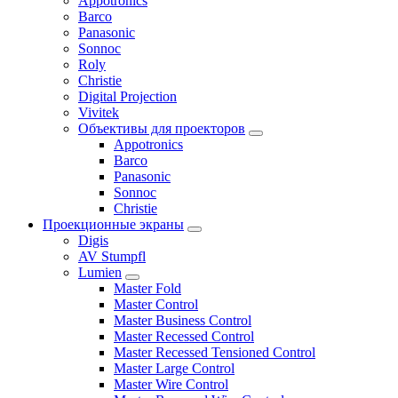
Appotronics
Barco
Panasonic
Sonnoc
Roly
Christie
Digital Projection
Vivitek
Объективы для проекторов
Appotronics
Barco
Panasonic
Sonnoc
Сhristie
Проекционные экраны
Digis
AV Stumpfl
Lumien
Master Fold
Master Control
Master Business Control
Master Recessed Control
Master Recessed Tensioned Control
Master Large Control
Master Wire Control