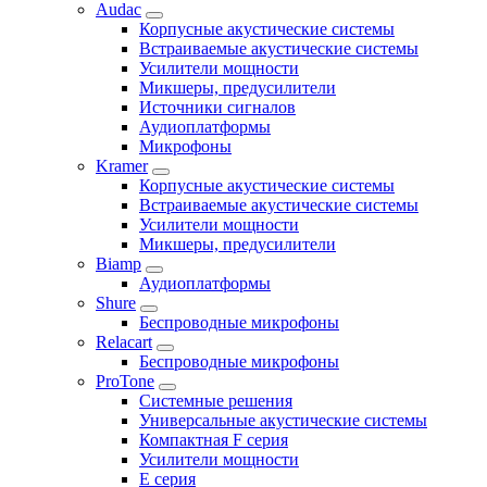
Audac
Корпусные акустические системы
Встраиваемые акустические системы
Усилители мощности
Микшеры, предусилители
Источники сигналов
Аудиоплатформы
Микрофоны
Kramer
Корпусные акустические системы
Встраиваемые акустические системы
Усилители мощности
Микшеры, предусилители
Biamp
Аудиоплатформы
Shure
Беспроводные микрофоны
Relacart
Беспроводные микрофоны
ProTone
Системные решения
Универсальные акустические системы
Компактная F серия
Усилители мощности
E серия