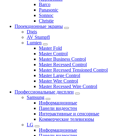
Barco
Panasonic
Sonnoc
Сhristie
Проекционные экраны
Digis
AV Stumpfl
Lumien
Master Fold
Master Control
Master Business Control
Master Recessed Control
Master Recessed Tensioned Control
Master Large Control
Master Wire Control
Master Recessed Wire Control
Профессиональные дисплеи
Samsung
Информационные
Панели видеостен
Интерактивные и сенсорные
Коммерческие телевизоры
LG
Информационные
Панели видеостен