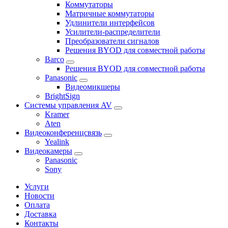
Коммутаторы
Матричные коммутаторы
Удлинители интерфейсов
Усилители-распределители
Преобразователи сигналов
Решения BYOD для совместной работы
Barco
Решения BYOD для совместной работы
Panasonic
Видеомикшеры
BrightSign
Системы управления AV
Kramer
Aten
Видеоконференцсвязь
Yealink
Видеокамеры
Panasonic
Sony
Услуги
Новости
Оплата
Доставка
Контакты