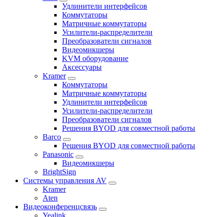
Удлинители интерфейсов
Коммутаторы
Матричные коммутаторы
Усилители-распределители
Преобразователи сигналов
Видеомикшеры
KVM оборудование
Аксессуары
Kramer
Коммутаторы
Матричные коммутаторы
Удлинители интерфейсов
Усилители-распределители
Преобразователи сигналов
Решения BYOD для совместной работы
Barco
Решения BYOD для совместной работы
Panasonic
Видеомикшеры
BrightSign
Системы управления AV
Kramer
Aten
Видеоконференцсвязь
Yealink