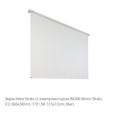
Экран Inline Strato (с электромотором; INLINE-Motor Strato,
3:2; 360x240cm; 170“; SK 12.5x12cm; 36кг)