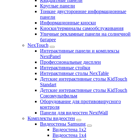
Квадратные панели
Круглые панели
Тонкие двусторонние информационные
панели
Информационные киоски
Киоски/терминалы самообслуживания
Уличные рекламные панели на солнечной
батарее
NexTouch
Интерактивные панели и комплексы
NextPanel
Профессиональные дисплеи
Интерактивные стойки
Интерактивные столы NexTable
Детские интерактивные столы KidTouch
Standart
Детские интерактивные столы KidTouch
Союзмультфильм
Оборудование для противовирусного
контроля
Панели для видеостен NextWall
Комплекты видеостен
Видеостены Samsung
Видеостена 1x2
Видеостена 1x4