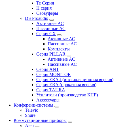
Te Серия
H серия
Сабвуферы
DS Proaudio
Активные АС
Пассивные АС
Серия CX
Активные АС
Пассивные АС
Комплекты
Серия PILLAR
Активные АС
Пассивные АС
Серия ANT
Серия MONITOR
Серия ERA-i (инсталляционная версия)
Серия ERA (прокатная версия)
Серия TAURA
Усилители (производство КНР)
Аксессуары
Конференц-системы
Televic
Shure
Коммутационные приборы
Aten