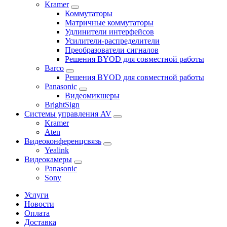
Kramer
Коммутаторы
Матричные коммутаторы
Удлинители интерфейсов
Усилители-распределители
Преобразователи сигналов
Решения BYOD для совместной работы
Barco
Решения BYOD для совместной работы
Panasonic
Видеомикшеры
BrightSign
Системы управления AV
Kramer
Aten
Видеоконференцсвязь
Yealink
Видеокамеры
Panasonic
Sony
Услуги
Новости
Оплата
Доставка