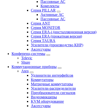
Пассивные АС
Комплекты
Серия PILLAR
Активные АС
Пассивные АС
Серия ANT
Серия MONITOR
Серия ERA-i (инсталляционная версия)
Серия ERA (прокатная версия)
Серия TAURA
Усилители (производство КНР)
Аксессуары
Конференц-системы
Televic
Shure
Коммутационные приборы
Aten
Удлинители интерфейсов
Коммутаторы
Матричные коммутаторы
Усилители-распределители
Преобразователи сигналов
Видеомикшеры
KVM оборудование
Аксессуары