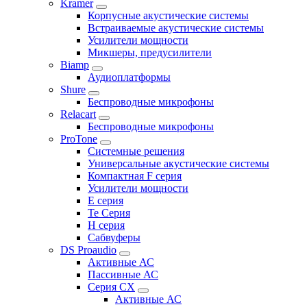
Kramer
Корпусные акустические системы
Встраиваемые акустические системы
Усилители мощности
Микшеры, предусилители
Biamp
Аудиоплатформы
Shure
Беспроводные микрофоны
Relacart
Беспроводные микрофоны
ProTone
Системные решения
Универсальные акустические системы
Компактная F серия
Усилители мощности
E серия
Te Серия
H серия
Сабвуферы
DS Proaudio
Активные АС
Пассивные АС
Серия CX
Активные АС