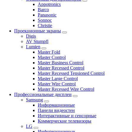
Appotronics
Barco
Panasonic
Sonnoc
Сhristie
Проекционные экраны
Digis
AV Stumpfl
Lumien
Master Fold
Master Control
Master Business Control
Master Recessed Control
Master Recessed Tensioned Control
Master Large Control
Master Wire Control
Master Recessed Wire Control
Профессиональные дисплеи
Samsung
Информационные
Панели видеостен
Интерактивные и сенсорные
Коммерческие телевизоры
LG
Информационные