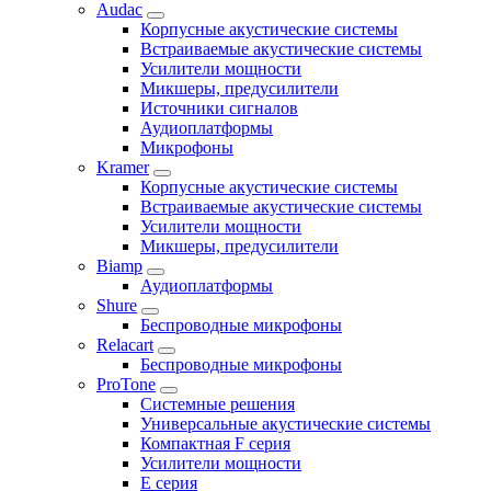
Audac
Корпусные акустические системы
Встраиваемые акустические системы
Усилители мощности
Микшеры, предусилители
Источники сигналов
Аудиоплатформы
Микрофоны
Kramer
Корпусные акустические системы
Встраиваемые акустические системы
Усилители мощности
Микшеры, предусилители
Biamp
Аудиоплатформы
Shure
Беспроводные микрофоны
Relacart
Беспроводные микрофоны
ProTone
Системные решения
Универсальные акустические системы
Компактная F серия
Усилители мощности
E серия