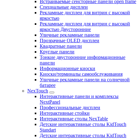
Встраиваемые сенсторные панели open frame
Специальные дисплеи
Рекламные дисплеи для витрин с высокой
яркостью
Рекламные дисплеи для витрин с высокой
яркостью Двусторонние
Уличные рекламные панели
Прозрачные OLED дисплеи
Квадратные панели
Круглые панели
Тонкие двусторонние информационные
панели
Информационные киоски
Киоски/терминалы самообслуживания
Уличные рекламные панели на солнечной
батарее
NexTouch
Интерактивные панели и комплексы
NextPanel
Профессиональные дисплеи
Интерактивные стойки
Интерактивные столы NexTable
Детские интерактивные столы KidTouch
Standart
Детские интерактивные столы KidTouch