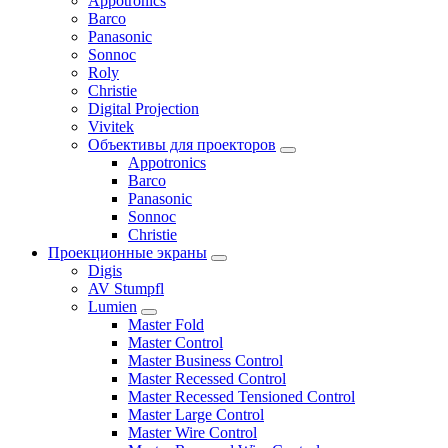
Appotronics
Barco
Panasonic
Sonnoc
Roly
Christie
Digital Projection
Vivitek
Объективы для проекторов
Appotronics
Barco
Panasonic
Sonnoc
Сhristie
Проекционные экраны
Digis
AV Stumpfl
Lumien
Master Fold
Master Control
Master Business Control
Master Recessed Control
Master Recessed Tensioned Control
Master Large Control
Master Wire Control