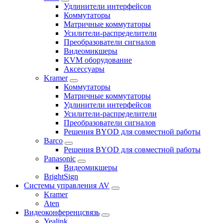
Удлинители интерфейсов
Коммутаторы
Матричные коммутаторы
Усилители-распределители
Преобразователи сигналов
Видеомикшеры
KVM оборудование
Аксессуары
Kramer
Коммутаторы
Матричные коммутаторы
Удлинители интерфейсов
Усилители-распределители
Преобразователи сигналов
Решения BYOD для совместной работы
Barco
Решения BYOD для совместной работы
Panasonic
Видеомикшеры
BrightSign
Системы управления AV
Kramer
Aten
Видеоконференцсвязь
Yealink