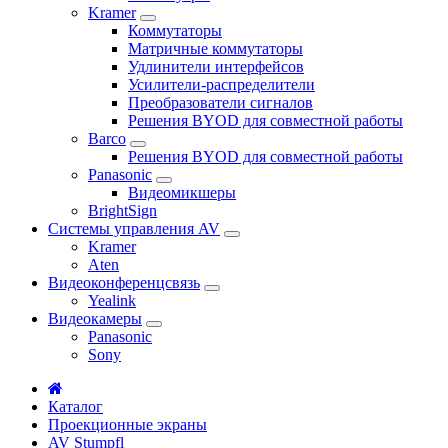
Kramer
Коммутаторы
Матричные коммутаторы
Удлинители интерфейсов
Усилители-распределители
Преобразователи сигналов
Решения BYOD для совместной работы
Barco
Решения BYOD для совместной работы
Panasonic
Видеомикшеры
BrightSign
Системы управления AV
Kramer
Aten
Видеоконференцсвязь
Yealink
Видеокамеры
Panasonic
Sony
Каталог
Проекционные экраны
AV Stumpfl