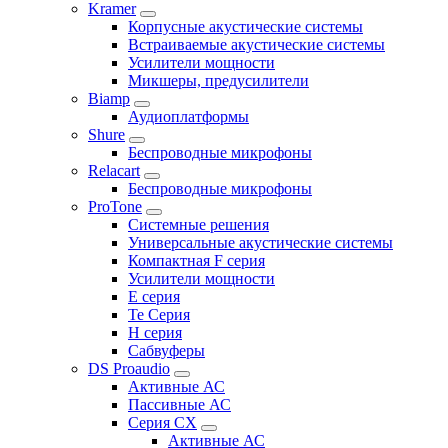
Kramer
Корпусные акустические системы
Встраиваемые акустические системы
Усилители мощности
Микшеры, предусилители
Biamp
Аудиоплатформы
Shure
Беспроводные микрофоны
Relacart
Беспроводные микрофоны
ProTone
Системные решения
Универсальные акустические системы
Компактная F серия
Усилители мощности
E серия
Te Серия
H серия
Сабвуферы
DS Proaudio
Активные АС
Пассивные АС
Серия CX
Активные АС