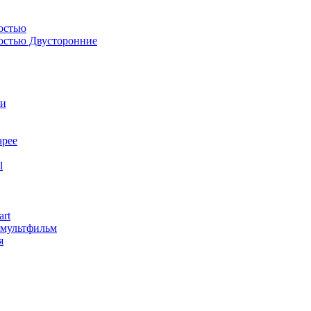
остью
костью Двусторонние
ли
арее
l
art
змультфильм
я