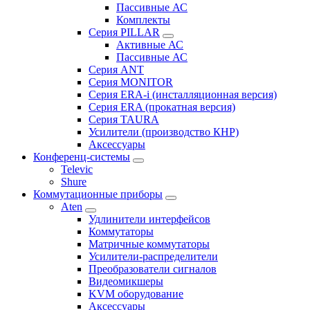
Пассивные АС
Комплекты
Серия PILLAR
Активные АС
Пассивные АС
Серия ANT
Серия MONITOR
Серия ERA-i (инсталляционная версия)
Серия ERA (прокатная версия)
Серия TAURA
Усилители (производство КНР)
Аксессуары
Конференц-системы
Televic
Shure
Коммутационные приборы
Aten
Удлинители интерфейсов
Коммутаторы
Матричные коммутаторы
Усилители-распределители
Преобразователи сигналов
Видеомикшеры
KVM оборудование
Аксессуары