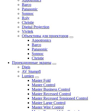
Appotronics
Barco
Panasonic
Sonnoc
Roly
Christie
Digital Projection
Vivitek
Объективы для проекторов
Appotronics
Barco
Panasonic
Sonnoc
Сhristie
Проекционные экраны
Digis
AV Stumpfl
Lumien
Master Fold
Master Control
Master Business Control
Master Recessed Control
Master Recessed Tensioned Control
Master Large Control
Master Wire Control