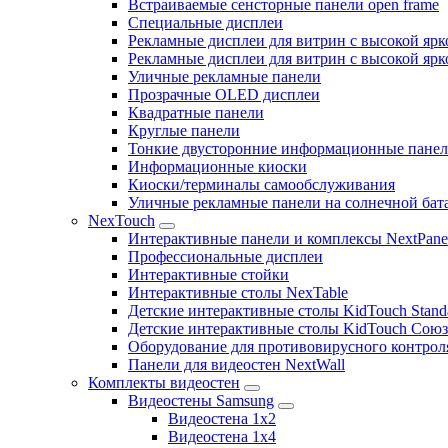
Встраиваемые сенсторные панели open frame
Специальные дисплеи
Рекламные дисплеи для витрин с высокой ярк
Рекламные дисплеи для витрин с высокой яр
Уличные рекламные панели
Прозрачные OLED дисплеи
Квадратные панели
Круглые панели
Тонкие двусторонние информационные пане
Информационные киоски
Киоски/терминалы самообслуживания
Уличные рекламные панели на солнечной бат
NexTouch
Интерактивные панели и комплексы NextPane
Профессиональные дисплеи
Интерактивные стойки
Интерактивные столы NexTable
Детские интерактивные столы KidTouch Stand
Детские интерактивные столы KidTouch Сою
Оборудование для противовирусного контрол
Панели для видеостен NextWall
Комплекты видеостен
Видеостены Samsung
Видеостена 1x2
Видеостена 1x4