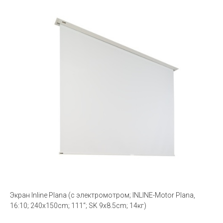
Экран Inline Plana (с электромотром; INLINE-Motor Plana,
16:10; 240x150cm; 111“; SK 9x8.5cm; 14кг)