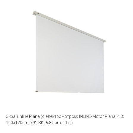
Экран Inline Plana (с электромотром; INLINE-Motor Plana, 4:3;
160x120cm; 79“; SK 9x8.5cm; 11кг)