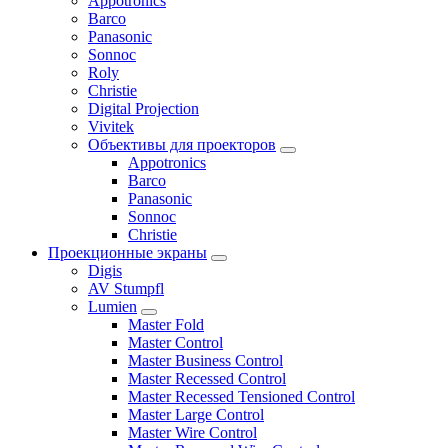
Appotronics
Barco
Panasonic
Sonnoc
Roly
Christie
Digital Projection
Vivitek
Объективы для проекторов
Appotronics
Barco
Panasonic
Sonnoc
Сhristie
Проекционные экраны
Digis
AV Stumpfl
Lumien
Master Fold
Master Control
Master Business Control
Master Recessed Control
Master Recessed Tensioned Control
Master Large Control
Master Wire Control