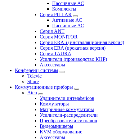
Пассивные АС
Комплекты
Серия PILLAR
Активные АС
Пассивные АС
Серия ANT
Серия MONITOR
Серия ERA-i (инсталляционная версия)
Серия ERA (прокатная версия)
Серия TAURA
Усилители (производство КНР)
Аксессуары
Конференц-системы
Televic
Shure
Коммутационные приборы
Aten
Удлинители интерфейсов
Коммутаторы
Матричные коммутаторы
Усилители-распределители
Преобразователи сигналов
Видеомикшеры
KVM оборудование
Аксессуары