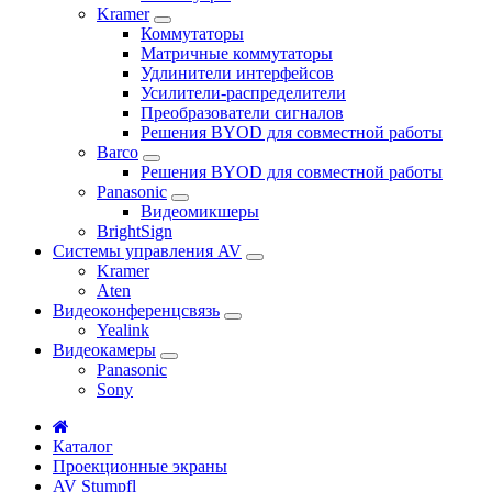
Kramer
Коммутаторы
Матричные коммутаторы
Удлинители интерфейсов
Усилители-распределители
Преобразователи сигналов
Решения BYOD для совместной работы
Barco
Решения BYOD для совместной работы
Panasonic
Видеомикшеры
BrightSign
Системы управления AV
Kramer
Aten
Видеоконференцсвязь
Yealink
Видеокамеры
Panasonic
Sony
Каталог
Проекционные экраны
AV Stumpfl