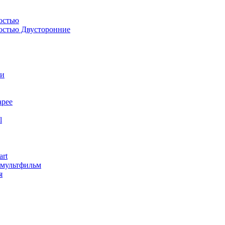
остью
костью Двусторонние
ли
арее
l
art
змультфильм
я