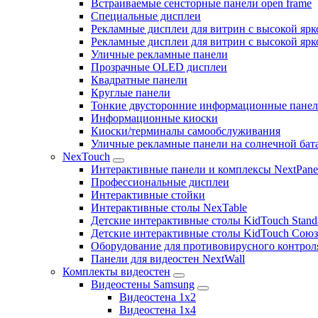
Встраиваемые сенсторные панели open frame
Специальные дисплеи
Рекламные дисплеи для витрин с высокой ярк
Рекламные дисплеи для витрин с высокой яр
Уличные рекламные панели
Прозрачные OLED дисплеи
Квадратные панели
Круглые панели
Тонкие двусторонние информационные пане
Информационные киоски
Киоски/терминалы самообслуживания
Уличные рекламные панели на солнечной бат
NexTouch
Интерактивные панели и комплексы NextPane
Профессиональные дисплеи
Интерактивные стойки
Интерактивные столы NexTable
Детские интерактивные столы KidTouch Stand
Детские интерактивные столы KidTouch Сою
Оборудование для противовирусного контрол
Панели для видеостен NextWall
Комплекты видеостен
Видеостены Samsung
Видеостена 1x2
Видеостена 1x4