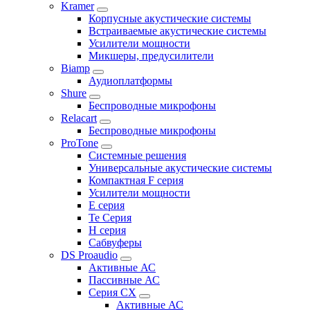
Kramer
Корпусные акустические системы
Встраиваемые акустические системы
Усилители мощности
Микшеры, предусилители
Biamp
Аудиоплатформы
Shure
Беспроводные микрофоны
Relacart
Беспроводные микрофоны
ProTone
Системные решения
Универсальные акустические системы
Компактная F серия
Усилители мощности
E серия
Te Серия
H серия
Сабвуферы
DS Proaudio
Активные АС
Пассивные АС
Серия CX
Активные АС