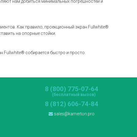
воляют нам добиться минимальных погрешностей и
ентов. Как правило, проекционный экран Fullwhite®
ставить на опорные стойки.
н Fullwhite® собирается быстро и просто.
8 (800) 775-07-64
(бесплатный вызов)
8 (812) 606-74-84
sales@kamerton.pro