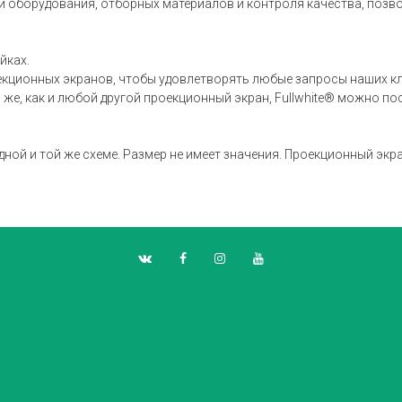
и оборудования, отборных материалов и контроля качества, поз
йках.
кционных экранов, чтобы удовлетворять любые запросы наших кли
 же, как и любой другой проекционный экран, Fullwhite® можно по
ной и той же схеме. Размер не имеет значения. Проекционный экра