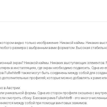
на котором видно только изображение. Никакой каймы. Никаких вы
 любого размера с выбранным вами форматом. Высокая стабильнос
ионный экран? Никакой каймы. Никаких выступающих элементов. F
пулярен в инсталляциях, где экран необходимо подвесить. Одна из
в Fullwhite® также могут быть соединены между собой для создан
 дополнительных профилей, которые можно добавлять к раме или
о в Австрии.
или уникальной формы. Одна из сторон профиля скошена с внутрен
сли смотреть сбоку. Базовая рама Fullwhite® - это многочисленн
иняются между собой при помощи винтовых зажимов.