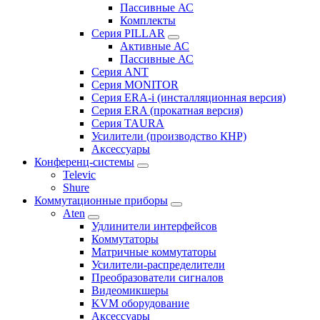
Пассивные АС
Комплекты
Серия PILLAR
Активные АС
Пассивные АС
Серия ANT
Серия MONITOR
Серия ERA-i (инсталляционная версия)
Серия ERA (прокатная версия)
Серия TAURA
Усилители (производство КНР)
Аксессуары
Конференц-системы
Televic
Shure
Коммутационные приборы
Aten
Удлинители интерфейсов
Коммутаторы
Матричные коммутаторы
Усилители-распределители
Преобразователи сигналов
Видеомикшеры
KVM оборудование
Аксессуары