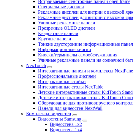
Встраиваемые сенсторные панели open frame
Специальные дисплеи
Рекламные дисплеи для витрин с высокой ярк
Рекламные дисплеи для витрин с высокой яр
Уличные рекламные панели
Прозрачные OLED дисплеи
Квадратные панели
Круглые панели
Тонкие двусторонние информационные пане
Информационные киоски
Киоски/терминалы самообслуживания
Уличные рекламные панели на солнечной бат
NexTouch
Интерактивные панели и комплексы NextPane
Профессиональные дисплеи
Интерактивные стойки
Интерактивные столы NexTable
Детские интерактивные столы KidTouch Stand
Детские интерактивные столы KidTouch Сою
Оборудование для противовирусного контрол
Панели для видеостен NextWall
Комплекты видеостен
Видеостены Samsung
Видеостена 1x2
Видеостена 1x4