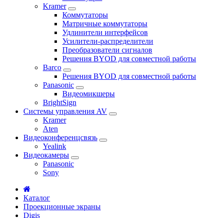
Kramer
Коммутаторы
Матричные коммутаторы
Удлинители интерфейсов
Усилители-распределители
Преобразователи сигналов
Решения BYOD для совместной работы
Barco
Решения BYOD для совместной работы
Panasonic
Видеомикшеры
BrightSign
Системы управления AV
Kramer
Aten
Видеоконференцсвязь
Yealink
Видеокамеры
Panasonic
Sony
Каталог
Проекционные экраны
Digis