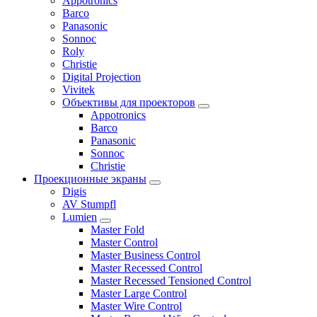
Appotronics
Barco
Panasonic
Sonnoc
Roly
Christie
Digital Projection
Vivitek
Объективы для проекторов
Appotronics
Barco
Panasonic
Sonnoc
Сhristie
Проекционные экраны
Digis
AV Stumpfl
Lumien
Master Fold
Master Control
Master Business Control
Master Recessed Control
Master Recessed Tensioned Control
Master Large Control
Master Wire Control