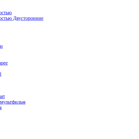
остью
костью Двусторонние
ли
арее
l
art
змультфильм
я