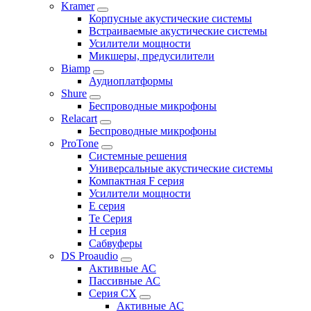
Kramer
Корпусные акустические системы
Встраиваемые акустические системы
Усилители мощности
Микшеры, предусилители
Biamp
Аудиоплатформы
Shure
Беспроводные микрофоны
Relacart
Беспроводные микрофоны
ProTone
Системные решения
Универсальные акустические системы
Компактная F серия
Усилители мощности
E серия
Te Серия
H серия
Сабвуферы
DS Proaudio
Активные АС
Пассивные АС
Серия CX
Активные АС