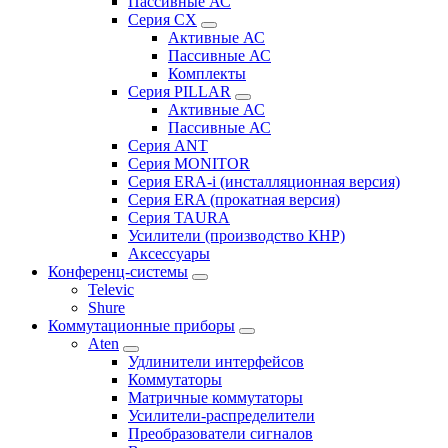
Пассивные АС
Серия CX
Активные АС
Пассивные АС
Комплекты
Серия PILLAR
Активные АС
Пассивные АС
Серия ANT
Серия MONITOR
Серия ERA-i (инсталляционная версия)
Серия ERA (прокатная версия)
Серия TAURA
Усилители (производство КНР)
Аксессуары
Конференц-системы
Televic
Shure
Коммутационные приборы
Aten
Удлинители интерфейсов
Коммутаторы
Матричные коммутаторы
Усилители-распределители
Преобразователи сигналов