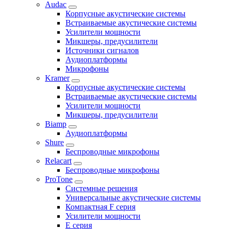
Audac
Корпусные акустические системы
Встраиваемые акустические системы
Усилители мощности
Микшеры, предусилители
Источники сигналов
Аудиоплатформы
Микрофоны
Kramer
Корпусные акустические системы
Встраиваемые акустические системы
Усилители мощности
Микшеры, предусилители
Biamp
Аудиоплатформы
Shure
Беспроводные микрофоны
Relacart
Беспроводные микрофоны
ProTone
Системные решения
Универсальные акустические системы
Компактная F серия
Усилители мощности
E серия