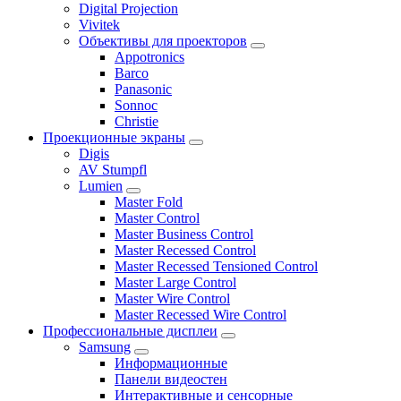
Digital Projection
Vivitek
Объективы для проекторов
Appotronics
Barco
Panasonic
Sonnoc
Сhristie
Проекционные экраны
Digis
AV Stumpfl
Lumien
Master Fold
Master Control
Master Business Control
Master Recessed Control
Master Recessed Tensioned Control
Master Large Control
Master Wire Control
Master Recessed Wire Control
Профессиональные дисплеи
Samsung
Информационные
Панели видеостен
Интерактивные и сенсорные