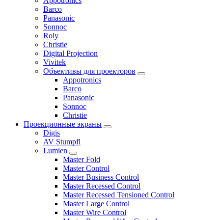
Appotronics
Barco
Panasonic
Sonnoc
Roly
Christie
Digital Projection
Vivitek
Объективы для проекторов
Appotronics
Barco
Panasonic
Sonnoc
Сhristie
Проекционные экраны
Digis
AV Stumpfl
Lumien
Master Fold
Master Control
Master Business Control
Master Recessed Control
Master Recessed Tensioned Control
Master Large Control
Master Wire Control