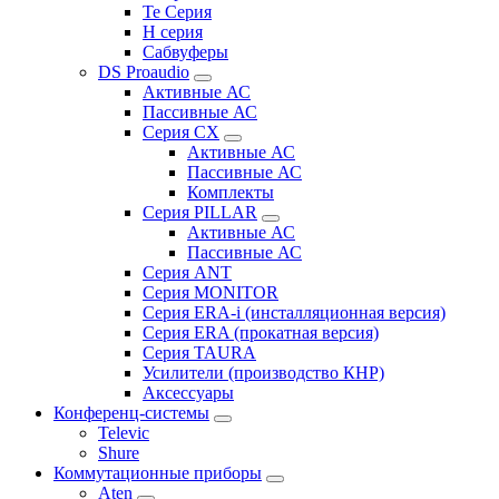
Te Серия
H серия
Сабвуферы
DS Proaudio
Активные АС
Пассивные АС
Серия CX
Активные АС
Пассивные АС
Комплекты
Серия PILLAR
Активные АС
Пассивные АС
Серия ANT
Серия MONITOR
Серия ERA-i (инсталляционная версия)
Серия ERA (прокатная версия)
Серия TAURA
Усилители (производство КНР)
Аксессуары
Конференц-системы
Televic
Shure
Коммутационные приборы
Aten