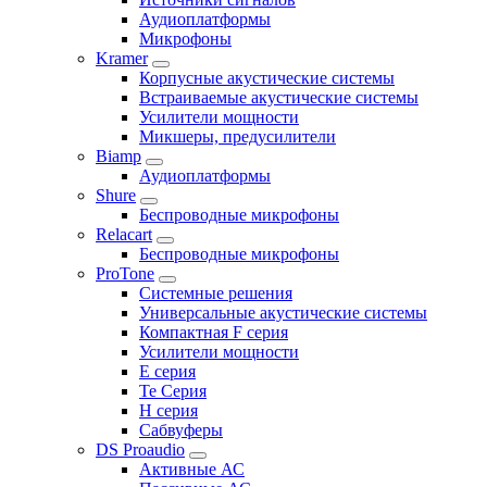
Аудиоплатформы
Микрофоны
Kramer
Корпусные акустические системы
Встраиваемые акустические системы
Усилители мощности
Микшеры, предусилители
Biamp
Аудиоплатформы
Shure
Беспроводные микрофоны
Relacart
Беспроводные микрофоны
ProTone
Системные решения
Универсальные акустические системы
Компактная F серия
Усилители мощности
E серия
Te Серия
H серия
Сабвуферы
DS Proaudio
Активные АС