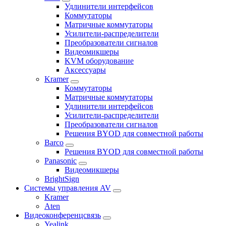
Удлинители интерфейсов
Коммутаторы
Матричные коммутаторы
Усилители-распределители
Преобразователи сигналов
Видеомикшеры
KVM оборудование
Аксессуары
Kramer
Коммутаторы
Матричные коммутаторы
Удлинители интерфейсов
Усилители-распределители
Преобразователи сигналов
Решения BYOD для совместной работы
Barco
Решения BYOD для совместной работы
Panasonic
Видеомикшеры
BrightSign
Системы управления AV
Kramer
Aten
Видеоконференцсвязь
Yealink