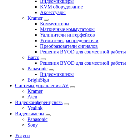
Видеомикшеры
KVM оборудование
Аксессуары
Kramer
Коммутаторы
Матричные коммутаторы
Удлинители интерфейсов
Усилители-распределители
Преобразователи сигналов
Решения BYOD для совместной работы
Barco
Решения BYOD для совместной работы
Panasonic
Видеомикшеры
BrightSign
Системы управления AV
Kramer
Aten
Видеоконференцсвязь
Yealink
Видеокамеры
Panasonic
Sony
Услуги