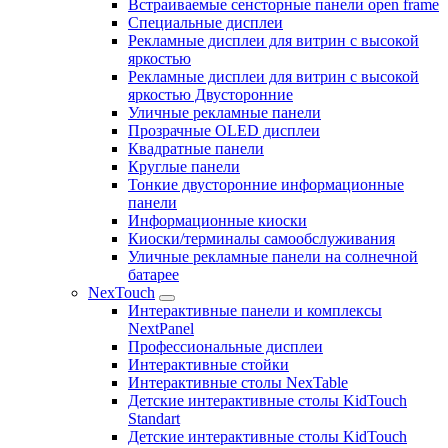
Встраиваемые сенсторные панели open frame
Специальные дисплеи
Рекламные дисплеи для витрин с высокой
яркостью
Рекламные дисплеи для витрин с высокой
яркостью Двусторонние
Уличные рекламные панели
Прозрачные OLED дисплеи
Квадратные панели
Круглые панели
Тонкие двусторонние информационные
панели
Информационные киоски
Киоски/терминалы самообслуживания
Уличные рекламные панели на солнечной
батарее
NexTouch
Интерактивные панели и комплексы
NextPanel
Профессиональные дисплеи
Интерактивные стойки
Интерактивные столы NexTable
Детские интерактивные столы KidTouch
Standart
Детские интерактивные столы KidTouch