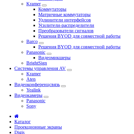
Kramer
Коммутаторы
Матричные коммутаторы
Удлинители интерфейсов
Усилители-распределители
Преобразователи сигналов
Решения BYOD для совместной работы
Barco
Решения BYOD для совместной работы
Panasonic
Видеомикшеры
BrightSign
Системы управления AV
Kramer
Aten
Видеоконференцсвязь
Yealink
Видеокамеры
Panasonic
Sony
Каталог
Проекционные экраны
Digis