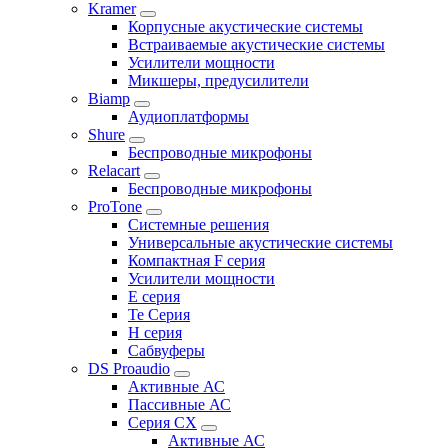
Kramer
Корпусные акустические системы
Встраиваемые акустические системы
Усилители мощности
Микшеры, предусилители
Biamp
Аудиоплатформы
Shure
Беспроводные микрофоны
Relacart
Беспроводные микрофоны
ProTone
Системные решения
Универсальные акустические системы
Компактная F серия
Усилители мощности
E серия
Te Серия
H серия
Сабвуферы
DS Proaudio
Активные АС
Пассивные АС
Серия CX
Активные АС