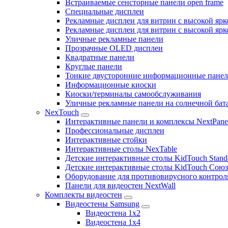
Встраиваемые сенсторные панели open frame
Специальные дисплеи
Рекламные дисплеи для витрин с высокой ярк
Рекламные дисплеи для витрин с высокой яр
Уличные рекламные панели
Прозрачные OLED дисплеи
Квадратные панели
Круглые панели
Тонкие двусторонние информационные пане
Информационные киоски
Киоски/терминалы самообслуживания
Уличные рекламные панели на солнечной бат
NexTouch
Интерактивные панели и комплексы NextPane
Профессиональные дисплеи
Интерактивные стойки
Интерактивные столы NexTable
Детские интерактивные столы KidTouch Stand
Детские интерактивные столы KidTouch Сою
Оборудование для противовирусного контрол
Панели для видеостен NextWall
Комплекты видеостен
Видеостены Samsung
Видеостена 1x2
Видеостена 1x4