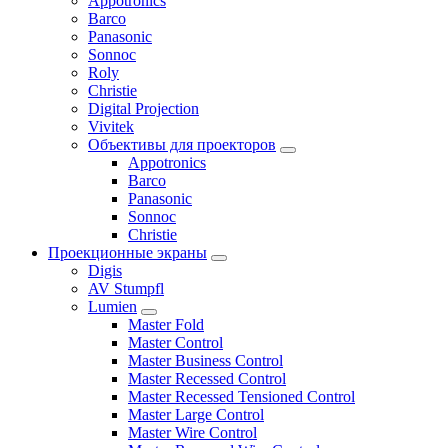
Appotronics
Barco
Panasonic
Sonnoc
Roly
Christie
Digital Projection
Vivitek
Объективы для проекторов
Appotronics
Barco
Panasonic
Sonnoc
Сhristie
Проекционные экраны
Digis
AV Stumpfl
Lumien
Master Fold
Master Control
Master Business Control
Master Recessed Control
Master Recessed Tensioned Control
Master Large Control
Master Wire Control