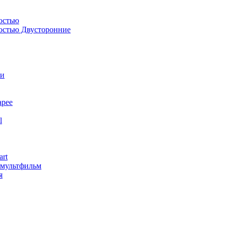
остью
костью Двусторонние
ли
арее
l
art
змультфильм
я