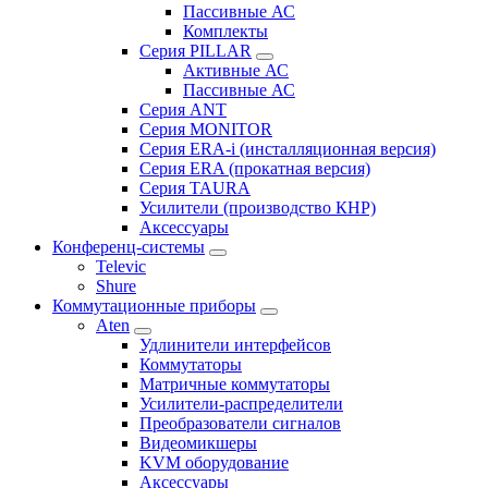
Пассивные АС
Комплекты
Серия PILLAR
Активные АС
Пассивные АС
Серия ANT
Серия MONITOR
Серия ERA-i (инсталляционная версия)
Серия ERA (прокатная версия)
Серия TAURA
Усилители (производство КНР)
Аксессуары
Конференц-системы
Televic
Shure
Коммутационные приборы
Aten
Удлинители интерфейсов
Коммутаторы
Матричные коммутаторы
Усилители-распределители
Преобразователи сигналов
Видеомикшеры
KVM оборудование
Аксессуары