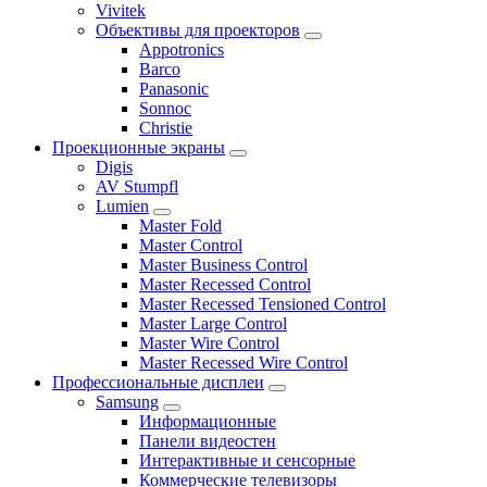
Vivitek
Объективы для проекторов
Appotronics
Barco
Panasonic
Sonnoc
Сhristie
Проекционные экраны
Digis
AV Stumpfl
Lumien
Master Fold
Master Control
Master Business Control
Master Recessed Control
Master Recessed Tensioned Control
Master Large Control
Master Wire Control
Master Recessed Wire Control
Профессиональные дисплеи
Samsung
Информационные
Панели видеостен
Интерактивные и сенсорные
Коммерческие телевизоры