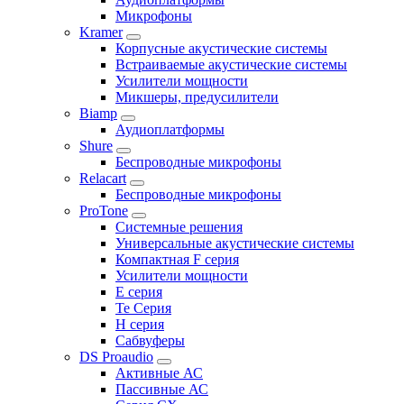
Микрофоны
Kramer
Корпусные акустические системы
Встраиваемые акустические системы
Усилители мощности
Микшеры, предусилители
Biamp
Аудиоплатформы
Shure
Беспроводные микрофоны
Relacart
Беспроводные микрофоны
ProTone
Системные решения
Универсальные акустические системы
Компактная F серия
Усилители мощности
E серия
Te Серия
H серия
Сабвуферы
DS Proaudio
Активные АС
Пассивные АС