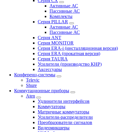
Серия CX
Активные АС
Пассивные АС
Комплекты
Серия PILLAR
Активные АС
Пассивные АС
Серия ANT
Серия MONITOR
Серия ERA-i (инсталляционная версия)
Серия ERA (прокатная версия)
Серия TAURA
Усилители (производство КНР)
Аксессуары
Конференц-системы
Televic
Shure
Коммутационные приборы
Aten
Удлинители интерфейсов
Коммутаторы
Матричные коммутаторы
Усилители-распределители
Преобразователи сигналов
Видеомикшеры