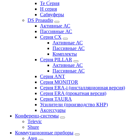
Te Серия
H серия
Сабвуферы
DS Proaudio
Активные АС
Пассивные АС
Серия CX
Активные АС
Пассивные АС
Комплекты
Серия PILLAR
Активные АС
Пассивные АС
Серия ANT
Серия MONITOR
Серия ERA-i (инсталляционная версия)
Серия ERA (прокатная версия)
Серия TAURA
Усилители (производство КНР)
Аксессуары
Конференц-системы
Televic
Shure
Коммутационные приборы
Aten