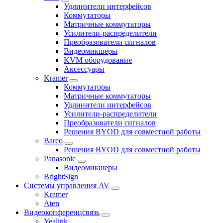
Удлинители интерфейсов
Коммутаторы
Матричные коммутаторы
Усилители-распределители
Преобразователи сигналов
Видеомикшеры
KVM оборудование
Аксессуары
Kramer
Коммутаторы
Матричные коммутаторы
Удлинители интерфейсов
Усилители-распределители
Преобразователи сигналов
Решения BYOD для совместной работы
Barco
Решения BYOD для совместной работы
Panasonic
Видеомикшеры
BrightSign
Системы управления AV
Kramer
Aten
Видеоконференцсвязь
Yealink