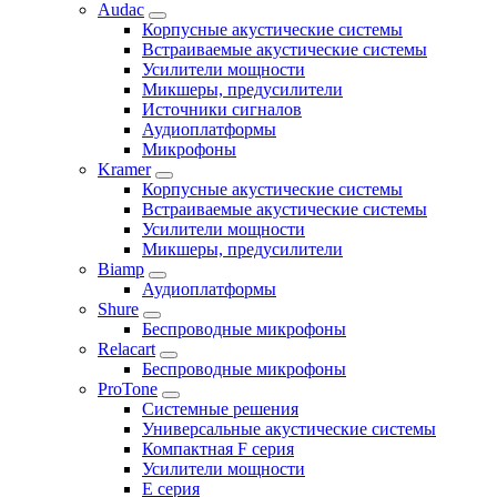
Audac
Корпусные акустические системы
Встраиваемые акустические системы
Усилители мощности
Микшеры, предусилители
Источники сигналов
Аудиоплатформы
Микрофоны
Kramer
Корпусные акустические системы
Встраиваемые акустические системы
Усилители мощности
Микшеры, предусилители
Biamp
Аудиоплатформы
Shure
Беспроводные микрофоны
Relacart
Беспроводные микрофоны
ProTone
Системные решения
Универсальные акустические системы
Компактная F серия
Усилители мощности
E серия