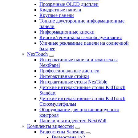
Прозрачные OLED дисплеи
Квадратные панели
Круглые панели
Тонкие двусторонние информационные
панели
Информационные киоски
Киоски/терминалы самообслуживания
Уличные рекламные панели на солнечной
батарее
NexTouch
Интерактивные панели и комплексы
NextPanel
Профессиональные дисплеи
Интерактивные стойки
Интерактивные столы NexTable
Детские интерактивные столы KidTouch
Standart
Детские интерактивные столы KidTouch
Союзмультфильм
Оборудование для противовирусного
контроля
Панели для видеостен NextWall
Комплекты видеостен
Видеостены Samsung
Видеостена 1x2