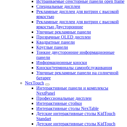
Встраиваемые сенсторные панели open frame
Специальные дисплеи
Рекламные дисплеи для витрин с высокой
яркостью
Рекламные дисплеи для витрин с высокой
яркостью Двусторонние
Уличные рекламные панели
Прозрачные OLED дисплеи
Квадратные панели
Круглые панели
Тонкие двусторонние информационные
панели
Информационные киоски
Киоски/терминалы самообслуживания
Уличные рекламные панели на солнечной
батарее
NexTouch
Интерактивные панели и комплексы
NextPanel
Профессиональные дисплеи
Интерактивные стойки
Интерактивные столы NexTable
Детские интерактивные столы KidTouch
Standart
Детские интерактивные столы KidTouch