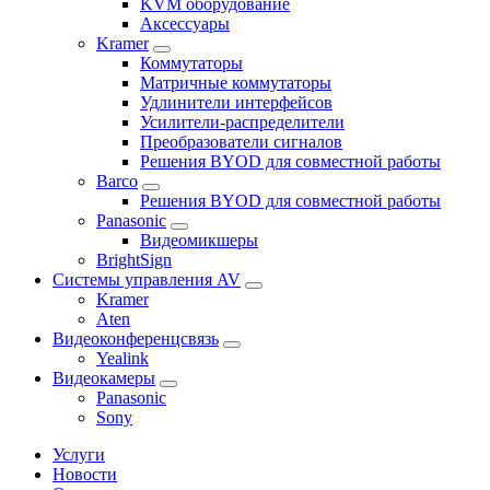
KVM оборудование
Аксессуары
Kramer
Коммутаторы
Матричные коммутаторы
Удлинители интерфейсов
Усилители-распределители
Преобразователи сигналов
Решения BYOD для совместной работы
Barco
Решения BYOD для совместной работы
Panasonic
Видеомикшеры
BrightSign
Системы управления AV
Kramer
Aten
Видеоконференцсвязь
Yealink
Видеокамеры
Panasonic
Sony
Услуги
Новости