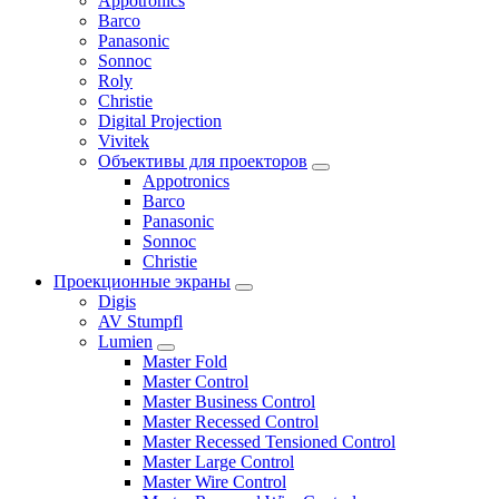
Appotronics
Barco
Panasonic
Sonnoc
Roly
Christie
Digital Projection
Vivitek
Объективы для проекторов
Appotronics
Barco
Panasonic
Sonnoc
Сhristie
Проекционные экраны
Digis
AV Stumpfl
Lumien
Master Fold
Master Control
Master Business Control
Master Recessed Control
Master Recessed Tensioned Control
Master Large Control
Master Wire Control