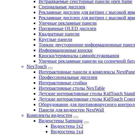
Встраиваемые сенсторные панели open frame
Специальные дисплеи
Рекламные дисплеи для витрин с высокой ярк
Рекламные дисплеи для витрин с высокой яр
Уличные рекламные панели
Прозрачные OLED дисплеи
Квадратные панели
Круглые панели
Тонкие двусторонние информационные пане
Информационные киоски
Киоски/терминалы самообслуживания
Уличные рекламные панели на солнечной бат
NexTouch
Интерактивные панели и комплексы NextPane
Профессиональные дисплеи
Интерактивные стойки
Интерактивные столы NexTable
Детские интерактивные столы KidTouch Stand
Детские интерактивные столы KidTouch Сою
Оборудование для противовирусного контрол
Панели для видеостен NextWall
Комплекты видеостен
Видеостены Samsung
Видеостена 1x2
Видеостена 1x4