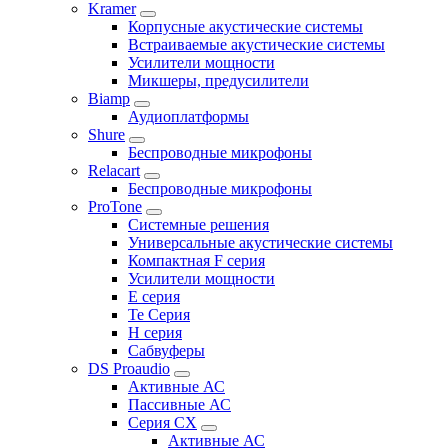
Kramer
Корпусные акустические системы
Встраиваемые акустические системы
Усилители мощности
Микшеры, предусилители
Biamp
Аудиоплатформы
Shure
Беспроводные микрофоны
Relacart
Беспроводные микрофоны
ProTone
Системные решения
Универсальные акустические системы
Компактная F серия
Усилители мощности
E серия
Te Серия
H серия
Сабвуферы
DS Proaudio
Активные АС
Пассивные АС
Серия CX
Активные АС