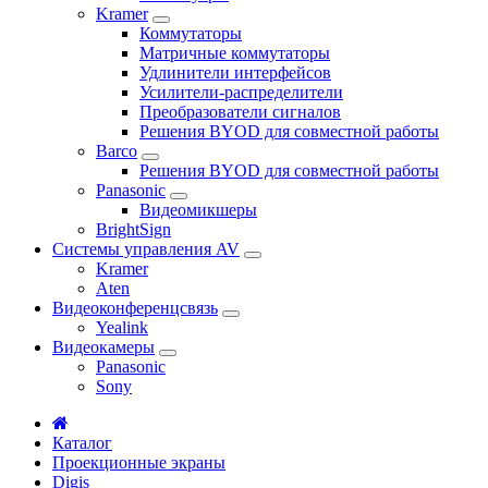
Kramer
Коммутаторы
Матричные коммутаторы
Удлинители интерфейсов
Усилители-распределители
Преобразователи сигналов
Решения BYOD для совместной работы
Barco
Решения BYOD для совместной работы
Panasonic
Видеомикшеры
BrightSign
Системы управления AV
Kramer
Aten
Видеоконференцсвязь
Yealink
Видеокамеры
Panasonic
Sony
Каталог
Проекционные экраны
Digis