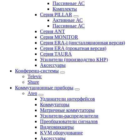
Пассивные АС
Комплекты
Серия PILLAR
Активные АС
Пассивные АС
Серия ANT
Серия MONITOR
Серия ERA-i (инсталляционная версия)
Серия ERA (прокатная версия)
Серия TAURA
Усилители (производство КНР)
Аксессуары
Конференц-системы
Televic
Shure
Коммутационные приборы
Aten
Удлинители интерфейсов
Коммутаторы
Матричные коммутаторы
Усилители-распределители
Преобразователи сигналов
Видеомикшеры
KVM оборудование
Аксессуары