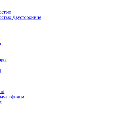
остью
костью Двусторонние
ли
арее
l
art
змультфильм
я