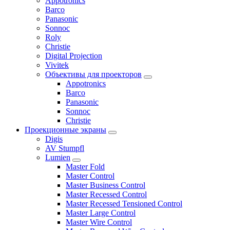
Appotronics
Barco
Panasonic
Sonnoc
Roly
Christie
Digital Projection
Vivitek
Объективы для проекторов
Appotronics
Barco
Panasonic
Sonnoc
Сhristie
Проекционные экраны
Digis
AV Stumpfl
Lumien
Master Fold
Master Control
Master Business Control
Master Recessed Control
Master Recessed Tensioned Control
Master Large Control
Master Wire Control