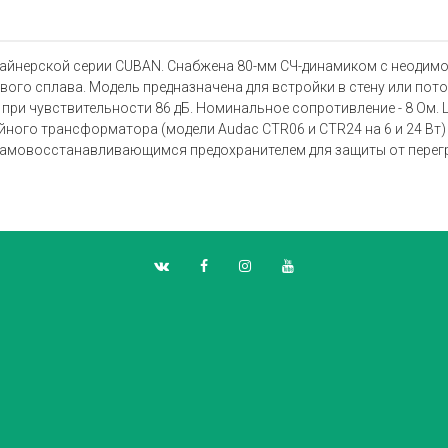
зайнерской серии CUBAN. Снабжена 80-мм CЧ-динамиком с неодим
вого сплава. Модель предназначена для встройки в стену или пот
при чувствительности 86 дБ. Номинальное сопротивление - 8 Ом
ного трансформатора (модели Audac CTR06 и CTR24 на 6 и 24 Вт)
самовосстанавливающимся предохранителем для защиты от перегр