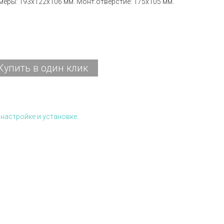
азмеры: 193x122x106 мм. Монт.отверстие: 175x105 мм.
Купить в один клик
настройке и установке.