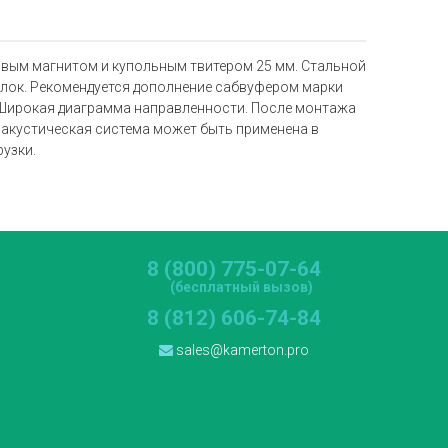
овым магнитом и купольным твитером 25 мм. Стальной
олок. Рекомендуется дополнение сабвуфером марки
. Широкая диаграмма направленности. После монтажа
 акустическая система может быть применена в
узки.
8 (800) 775-07-64
(бесплатный вызов)
8 (812) 606-74-84
sales@kamerton.pro