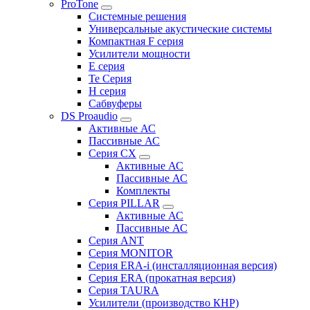
ProTone
Системные решения
Универсальные акустические системы
Компактная F серия
Усилители мощности
E серия
Te Серия
H серия
Сабвуферы
DS Proaudio
Активные АС
Пассивные АС
Серия CX
Активные АС
Пассивные АС
Комплекты
Серия PILLAR
Активные АС
Пассивные АС
Серия ANT
Серия MONITOR
Серия ERA-i (инсталляционная версия)
Серия ERA (прокатная версия)
Серия TAURA
Усилители (производство КНР)