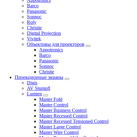
Appotronics
Barco
Panasonic
Sonnoc
Roly
Christie
Digital Projection
Vivitek
Объективы для проекторов
Appotronics
Barco
Panasonic
Sonnoc
Сhristie
Проекционные экраны
Digis
AV Stumpfl
Lumien
Master Fold
Master Control
Master Business Control
Master Recessed Control
Master Recessed Tensioned Control
Master Large Control
Master Wire Control