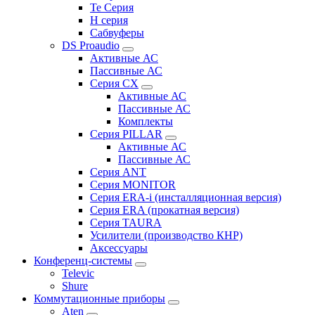
Te Серия
H серия
Сабвуферы
DS Proaudio
Активные АС
Пассивные АС
Серия CX
Активные АС
Пассивные АС
Комплекты
Серия PILLAR
Активные АС
Пассивные АС
Серия ANT
Серия MONITOR
Серия ERA-i (инсталляционная версия)
Серия ERA (прокатная версия)
Серия TAURA
Усилители (производство КНР)
Аксессуары
Конференц-системы
Televic
Shure
Коммутационные приборы
Aten