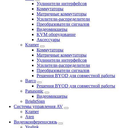
Удлинители интерфейсов
Коммутаторы
Матричные коммутаторы
Усилители-распределители
Преобразователи сигналов
Видеомикшеры
KVM оборудование
Аксессуары
Kramer
Коммутаторы
Матричные коммутаторы
Удлинители интерфейсов
Усилители-распределители
Преобразователи сигналов
Решения BYOD для совместной работы
Barco
Решения BYOD для совместной работы
Panasonic
Видеомикшеры
BrightSign
Системы управления AV
Kramer
Aten
Видеоконференцсвязь
Yealink