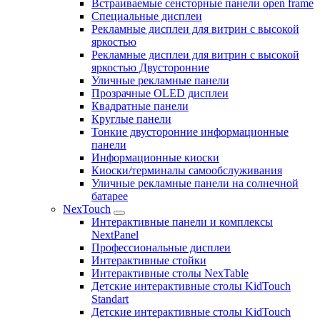
Встраиваемые сенсторные панели open frame
Специальные дисплеи
Рекламные дисплеи для витрин с высокой
яркостью
Рекламные дисплеи для витрин с высокой
яркостью Двусторонние
Уличные рекламные панели
Прозрачные OLED дисплеи
Квадратные панели
Круглые панели
Тонкие двусторонние информационные
панели
Информационные киоски
Киоски/терминалы самообслуживания
Уличные рекламные панели на солнечной
батарее
NexTouch
Интерактивные панели и комплексы
NextPanel
Профессиональные дисплеи
Интерактивные стойки
Интерактивные столы NexTable
Детские интерактивные столы KidTouch
Standart
Детские интерактивные столы KidTouch