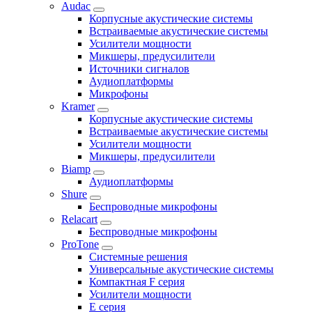
Audac
Корпусные акустические системы
Встраиваемые акустические системы
Усилители мощности
Микшеры, предусилители
Источники сигналов
Аудиоплатформы
Микрофоны
Kramer
Корпусные акустические системы
Встраиваемые акустические системы
Усилители мощности
Микшеры, предусилители
Biamp
Аудиоплатформы
Shure
Беспроводные микрофоны
Relacart
Беспроводные микрофоны
ProTone
Системные решения
Универсальные акустические системы
Компактная F серия
Усилители мощности
E серия