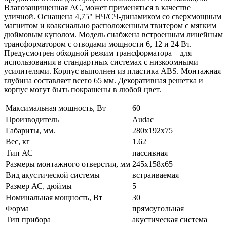
Влагозащищенная АС, может применяться в качестве
уличной. Оснащена 4,75" НЧ/СЧ-динамиком со сверхмощным
магнитом и коаксиально расположенным твитером с мягким
дюймовым куполом. Модель снабжена встроенным линейным
трансформатором с отводами мощности 6, 12 и 24 Вт.
Предусмотрен обходной режим трансформатора – для
использования в стандартных системах с низкоомными
усилителями. Корпус выполнен из пластика ABS. Монтажная
глубина составляет всего 65 мм. Декоративная решетка и
корпус могут быть покрашены в любой цвет.
Максимальная мощность, Вт
60
Производитель
Audac
Габариты, мм.
280x192x75
Вес, кг
1.62
Тип АС
пассивная
Размеры монтажного отверстия, мм
245x158х65
Вид акустической системы
встраиваемая
Размер АС, дюймы
5
Номинальная мощность, Вт
30
Форма
прямоугольная
Тип прибора
акустическая система