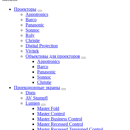
Проекторы
Appotronics
Barco
Panasonic
Sonnoc
Roly
Christie
Digital Projection
Vivitek
Объективы для проекторов
Appotronics
Barco
Panasonic
Sonnoc
Сhristie
Проекционные экраны
Digis
AV Stumpfl
Lumien
Master Fold
Master Control
Master Business Control
Master Recessed Control
Master Recessed Tensioned Control