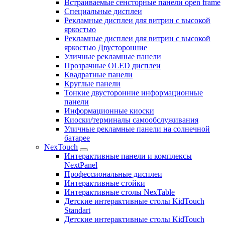
Встраиваемые сенсторные панели open frame
Специальные дисплеи
Рекламные дисплеи для витрин с высокой
яркостью
Рекламные дисплеи для витрин с высокой
яркостью Двусторонние
Уличные рекламные панели
Прозрачные OLED дисплеи
Квадратные панели
Круглые панели
Тонкие двусторонние информационные
панели
Информационные киоски
Киоски/терминалы самообслуживания
Уличные рекламные панели на солнечной
батарее
NexTouch
Интерактивные панели и комплексы
NextPanel
Профессиональные дисплеи
Интерактивные стойки
Интерактивные столы NexTable
Детские интерактивные столы KidTouch
Standart
Детские интерактивные столы KidTouch