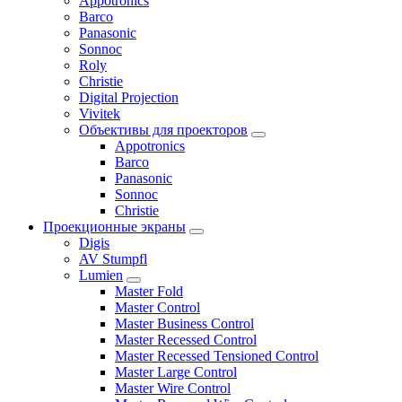
Appotronics
Barco
Panasonic
Sonnoc
Roly
Christie
Digital Projection
Vivitek
Объективы для проекторов
Appotronics
Barco
Panasonic
Sonnoc
Сhristie
Проекционные экраны
Digis
AV Stumpfl
Lumien
Master Fold
Master Control
Master Business Control
Master Recessed Control
Master Recessed Tensioned Control
Master Large Control
Master Wire Control