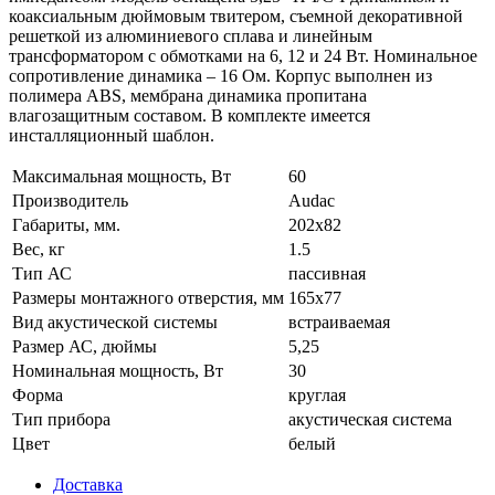
коаксиальным дюймовым твитером, съемной декоративной
решеткой из алюминиевого сплава и линейным
трансформатором с обмотками на 6, 12 и 24 Вт. Номинальное
сопротивление динамика – 16 Ом. Корпус выполнен из
полимера ABS, мембрана динамика пропитана
влагозащитным составом. В комплекте имеется
инсталляционный шаблон.
Максимальная мощность, Вт
60
Производитель
Audac
Габариты, мм.
202x82
Вес, кг
1.5
Тип АС
пассивная
Размеры монтажного отверстия, мм
165x77
Вид акустической системы
встраиваемая
Размер АС, дюймы
5,25
Номинальная мощность, Вт
30
Форма
круглая
Тип прибора
акустическая система
Цвет
белый
Доставка