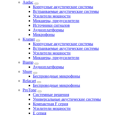
Audac
Корпусные акустические системы
Встраиваемые акустические системы
Усилители мощности
Микшеры, предусилители
Источники сигналов
Аудиоплатформы
Микрофоны
Kramer
Корпусные акустические системы
Встраиваемые акустические системы
Усилители мощности
Микшеры, предусилители
Biamp
Аудиоплатформы
Shure
Беспроводные микрофоны
Relacart
Беспроводные микрофоны
ProTone
Системные решения
Универсальные акустические системы
Компактная F серия
Усилители мощности
E серия