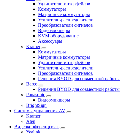
Удлинители интерфейсов
Коммутаторы
Матричные коммутаторы
Усилители-распределители
Преобразователи сигналов
Видеомикшеры
KVM оборудование
Аксессуары
Kramer
Коммутаторы
Матричные коммутаторы
Удлинители интерфейсов
Усилители-распределители
Преобразователи сигналов
Решения BYOD для совместной работы
Barco
Решения BYOD для совместной работы
Panasonic
Видеомикшеры
BrightSign
Системы управления AV
Kramer
Aten
Видеоконференцсвязь
Yealink