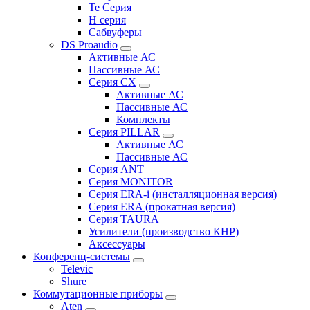
Te Серия
H серия
Сабвуферы
DS Proaudio
Активные АС
Пассивные АС
Серия CX
Активные АС
Пассивные АС
Комплекты
Серия PILLAR
Активные АС
Пассивные АС
Серия ANT
Серия MONITOR
Серия ERA-i (инсталляционная версия)
Серия ERA (прокатная версия)
Серия TAURA
Усилители (производство КНР)
Аксессуары
Конференц-системы
Televic
Shure
Коммутационные приборы
Aten