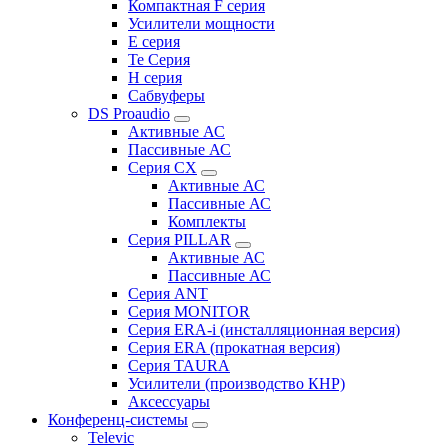
Компактная F серия
Усилители мощности
E серия
Te Серия
H серия
Сабвуферы
DS Proaudio
Активные АС
Пассивные АС
Серия CX
Активные АС
Пассивные АС
Комплекты
Серия PILLAR
Активные АС
Пассивные АС
Серия ANT
Серия MONITOR
Серия ERA-i (инсталляционная версия)
Серия ERA (прокатная версия)
Серия TAURA
Усилители (производство КНР)
Аксессуары
Конференц-системы
Televic