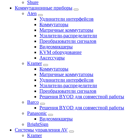
Shure
Коммутационные приборы
Aten
Удлинители интерфейсов
Коммутаторы
Матричные коммутаторы
Усилители-распределители
Преобразователи сигналов
Видеомикшеры
KVM оборудование
Аксессуары
Kramer
Коммутаторы
Матричные коммутаторы
Удлинители интерфейсов
Усилители-распределители
Преобразователи сигналов
Решения BYOD для совместной работы
Barco
Решения BYOD для совместной работы
Panasonic
Видеомикшеры
BrightSign
Системы управления AV
Kramer