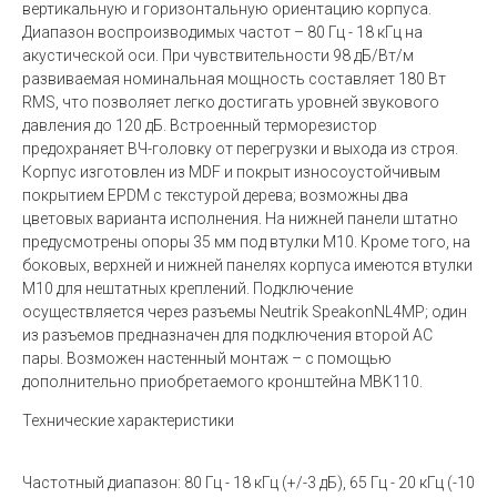
вертикальную и горизонтальную ориентацию корпуса.
Диапазон воспроизводимых частот – 80 Гц - 18 кГц на
акустической оси. При чувствительности 98 дБ/Вт/м
развиваемая номинальная мощность составляет 180 Вт
RMS, что позволяет легко достигать уровней звукового
давления до 120 дБ. Встроенный терморезистор
предохраняет ВЧ-головку от перегрузки и выхода из строя.
Корпус изготовлен из MDF и покрыт износоустойчивым
покрытием EPDM с текстурой дерева; возможны два
цветовых варианта исполнения. На нижней панели штатно
предусмотрены опоры 35 мм под втулки М10. Кроме того, на
боковых, верхней и нижней панелях корпуса имеются втулки
M10 для нештатных креплений. Подключение
осуществляется через разъемы Neutrik SpeakonNL4MP; один
из разъемов предназначен для подключения второй АС
пары. Возможен настенный монтаж – с помощью
дополнительно приобретаемого кронштейна MBK110.
Технические характеристики
Частотный диапазон: 80 Гц - 18 кГц (+/-3 дБ), 65 Гц - 20 кГц (-10