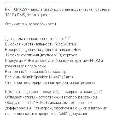
PX110MK2W - напольная 2-полосная акустическая система,
180 Вт RMS, белого цвета
Отличительные особенности:
Диаграмма направленности 90° х 60°
Высокая чувствительность (98 дБ/Вт/м)
Воспроизведение на уровне стандарта Hi-Fi
12 точек крепления (втулки М10) корпуса
Корпус из MDF с износоустойчивым покрытием EPDM и
ручками для переноски
Встроенный пассивный кроссовер
Разъемы Neutrik Speakon NL4MP (2 шт.)
Стальная перфорированная декоративная решетка
Компактная двухполосная АС для закрытых помещений.
Обладает четким и естественным воспроизведением.
Оборудована 10" НЧ/СЧ-динамиком с коническим
диффузором и 1" твитером, обеспечивающими диаграмму
направленности в пределах 90°х60°. Допускает