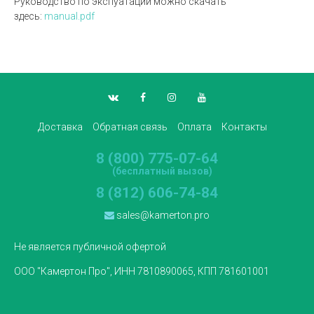
Руководство по экспуатации можно скачать
здесь:
manual.pdf
Доставка
Обратная связь
Оплата
Контакты
8 (800) 775-07-64
(бесплатный вызов)
8 (812) 606-74-84
sales@kamerton.pro
Не является публичной офертой
ООО "Камертон Про", ИНН 7810890065, КПП 781601001