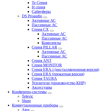
Te Серия
H серия
Сабвуферы
DS Proaudio
Активные АС
Пассивные АС
Серия CX
Активные АС
Пассивные АС
Комплекты
Серия PILLAR
Активные АС
Пассивные АС
Серия ANT
Серия MONITOR
Серия ERA-i (инсталляционная версия)
Серия ERA (прокатная версия)
Серия TAURA
Усилители (производство КНР)
Аксессуары
Конференц-системы
Televic
Shure
Коммутационные приборы
Aten