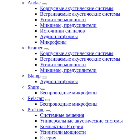
Audac
Корпусные акустические системы
Встраиваемые акустические системы
Усилители мощности
Микшеры, предусилители
Источники сигналов
Аудиоплатформы
Микрофоны
Kramer
Корпусные акустические системы
Встраиваемые акустические системы
Усилители мощности
Микшеры, предусилители
Biamp
Аудиоплатформы
Shure
Беспроводные микрофоны
Relacart
Беспроводные микрофоны
ProTone
Системные решения
Универсальные акустические системы
Компактная F серия
Усилители мощности
E серия