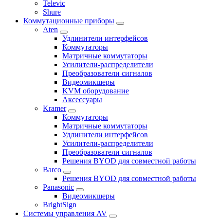
Televic
Shure
Коммутационные приборы
Aten
Удлинители интерфейсов
Коммутаторы
Матричные коммутаторы
Усилители-распределители
Преобразователи сигналов
Видеомикшеры
KVM оборудование
Аксессуары
Kramer
Коммутаторы
Матричные коммутаторы
Удлинители интерфейсов
Усилители-распределители
Преобразователи сигналов
Решения BYOD для совместной работы
Barco
Решения BYOD для совместной работы
Panasonic
Видеомикшеры
BrightSign
Системы управления AV