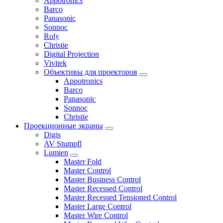
Appotronics
Barco
Panasonic
Sonnoc
Roly
Christie
Digital Projection
Vivitek
Объективы для проекторов
Appotronics
Barco
Panasonic
Sonnoc
Сhristie
Проекционные экраны
Digis
AV Stumpfl
Lumien
Master Fold
Master Control
Master Business Control
Master Recessed Control
Master Recessed Tensioned Control
Master Large Control
Master Wire Control