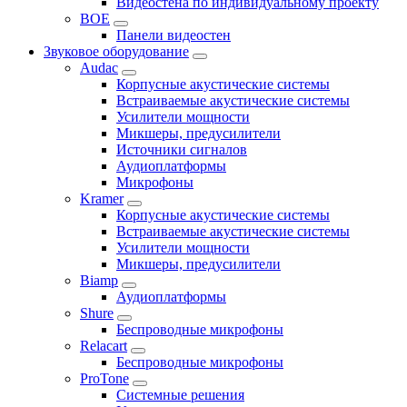
Видеостена по индивидуальному проекту
BOE
Панели видеостен
Звуковое оборудование
Audac
Корпусные акустические системы
Встраиваемые акустические системы
Усилители мощности
Микшеры, предусилители
Источники сигналов
Аудиоплатформы
Микрофоны
Kramer
Корпусные акустические системы
Встраиваемые акустические системы
Усилители мощности
Микшеры, предусилители
Biamp
Аудиоплатформы
Shure
Беспроводные микрофоны
Relacart
Беспроводные микрофоны
ProTone
Системные решения