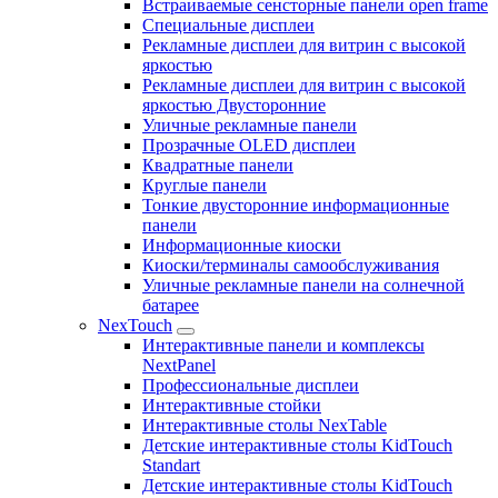
Встраиваемые сенсторные панели open frame
Специальные дисплеи
Рекламные дисплеи для витрин с высокой
яркостью
Рекламные дисплеи для витрин с высокой
яркостью Двусторонние
Уличные рекламные панели
Прозрачные OLED дисплеи
Квадратные панели
Круглые панели
Тонкие двусторонние информационные
панели
Информационные киоски
Киоски/терминалы самообслуживания
Уличные рекламные панели на солнечной
батарее
NexTouch
Интерактивные панели и комплексы
NextPanel
Профессиональные дисплеи
Интерактивные стойки
Интерактивные столы NexTable
Детские интерактивные столы KidTouch
Standart
Детские интерактивные столы KidTouch