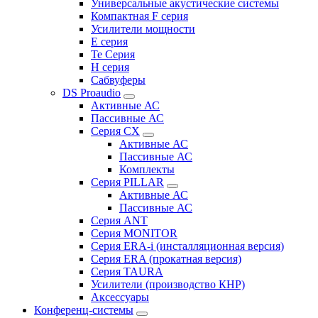
Универсальные акустические системы
Компактная F серия
Усилители мощности
E серия
Te Серия
H серия
Сабвуферы
DS Proaudio
Активные АС
Пассивные АС
Серия CX
Активные АС
Пассивные АС
Комплекты
Серия PILLAR
Активные АС
Пассивные АС
Серия ANT
Серия MONITOR
Серия ERA-i (инсталляционная версия)
Серия ERA (прокатная версия)
Серия TAURA
Усилители (производство КНР)
Аксессуары
Конференц-системы