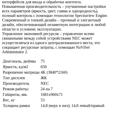
интерфейсов для ввода и обработки контента.
Повышенная производительность – улучшенные настройки
всех параметров (яркость, цвет, гамма и однородность),
полный контроль с помощью технологии Spectraview Engine.
Современный и тонкий дизайн – прочный и элегантный
дизайн, обеспечивающий незаметную интеграцию в любой
области и условиях эксплуатации.
Управление экономией ресурсов – управление всеми
связанными между собой устройствами NEC может
осуществляться из одного централизованного места, что
сокращает ресурсные затраты, с помощью NaViSet
Administrator 2.
Диагональ, дюймы
75
Яркость, кд/м2
650
Разрешение матрицы
4K (3840*2160)
Тип дисплея
ЖК
Производитель
NEC
Режим работы:
24 на 7
Габариты, мм.
1681x960x71
Вес, кг
53
Толщина рамки
14,8 (верх и низ); 14,8 левый/правый