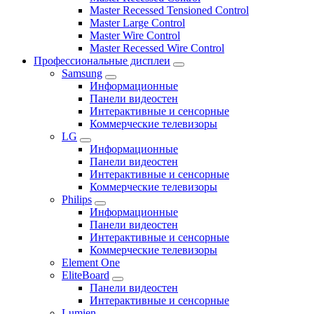
Master Recessed Tensioned Control
Master Large Control
Master Wire Control
Master Recessed Wire Control
Профессиональные дисплеи
Samsung
Информационные
Панели видеостен
Интерактивные и сенсорные
Коммерческие телевизоры
LG
Информационные
Панели видеостен
Интерактивные и сенсорные
Коммерческие телевизоры
Philips
Информационные
Панели видеостен
Интерактивные и сенсорные
Коммерческие телевизоры
Element One
EliteBoard
Панели видеостен
Интерактивные и сенсорные
Lumien