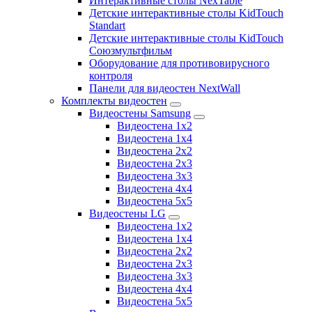
Интерактивные столы NexTable
Детские интерактивные столы KidTouch
Standart
Детские интерактивные столы KidTouch
Союзмультфильм
Оборудование для противовирусного
контроля
Панели для видеостен NextWall
Комплекты видеостен
Видеостены Samsung
Видеостена 1x2
Видеостена 1x4
Видеостена 2x2
Видеостена 2х3
Видеостена 3x3
Видеостена 4x4
Видеостена 5x5
Видеостены LG
Видеостена 1x2
Видеостена 1x4
Видеостена 2x2
Видеостена 2x3
Видеостена 3x3
Видеостена 4x4
Видеостена 5x5