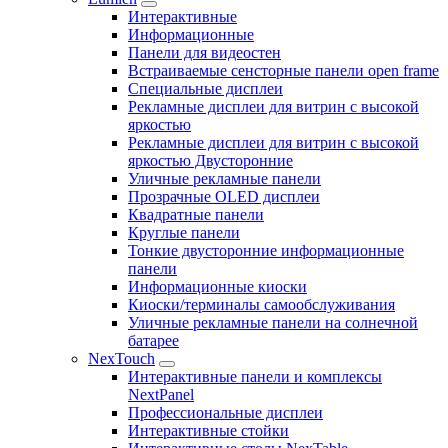
Интерактивные
Информационные
Панели для видеостен
Встраиваемые сенсторные панели open frame
Специальные дисплеи
Рекламные дисплеи для витрин с высокой
яркостью
Рекламные дисплеи для витрин с высокой
яркостью Двусторонние
Уличные рекламные панели
Прозрачные OLED дисплеи
Квадратные панели
Круглые панели
Тонкие двусторонние информационные
панели
Информационные киоски
Киоски/терминалы самообслуживания
Уличные рекламные панели на солнечной
батарее
NexTouch
Интерактивные панели и комплексы
NextPanel
Профессиональные дисплеи
Интерактивные стойки