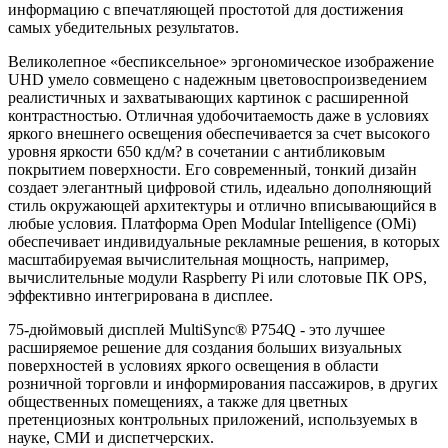
информацию с впечатляющей простотой для достижения
самых убедительных результатов.
Великолепное «беспиксельное» эргономическое изображение
UHD умело совмещено с надежным цветовоспроизведением
реалистичных и захватывающих картинок с расширенной
контрастностью. Отличная удобочитаемость даже в условиях
яркого внешнего освещения обеспечивается за счет высокого
уровня яркости 650 кд/м? в сочетании с антибликовым
покрытием поверхности. Его современный, тонкий дизайн
создает элегантный цифровой стиль, идеально дополняющий
стиль окружающей архитектуры и отлично вписывающийся в
любые условия. Платформа Open Modular Intelligence (OMi)
обеспечивает индивидуальные рекламные решения, в которых
масштабируемая вычислительная мощность, например,
вычислительные модули Raspberry Pi или слотовые ПК OPS,
эффективно интегрирована в дисплее.
75-дюймовый дисплей MultiSync® P754Q - это лучшее
расширяемое решение для создания больших визуальных
поверхностей в условиях яркого освещения в области
розничной торговли и информирования пассажиров, в других
общественных помещениях, а также для цветных
претенциозных контрольных приложений, используемых в
науке, СМИ и диспетчерских.