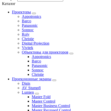
Каталог
Проекторы
Appotronics
Barco
Panasonic
Sonnoc
Roly
Christie
Digital Projection
Vivitek
Объективы для проекторов
Appotronics
Barco
Panasonic
Sonnoc
Сhristie
Проекционные экраны
Digis
AV Stumpfl
Lumien
Master Fold
Master Control
Master Business Control
Master Recessed Control