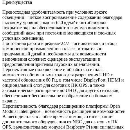
Преимущества
Превосходная удобочитаемость при условиях яркого
освещения – четкое воспроизведение содержания благодаря
высокому уровню яркости 650 кд/м? и антибликовое
покрытие экрана обеспечивают отличную видимость
сообщений даже при постоянно меняющихся и сложных
условиях освещения.
Постоянная работа в режиме 24/7 – основательный отбор
компонентов промышленного класса и тщательно
продуманный дизайн необходимы для возможности
выполнения сложных сценариев эксплуатации и
предоставления зрителям глубоких впечатлений.
Перспективные подключение и обработка сигнала –
множество собственных входов для разрешения UHD с
частотой обновления 60 Гц, в том числе DisplayPort, HDMI и
опциональный слот для слотовых ПК OPS, а также
автоматическое расширение до UHD для других сигналов,
обеспечивают беспиксельное изображение на большом
экране.
Перспективность благодаря расширению платформы Open
Modular Intelligence – возможность расширения возможностей
Вашего дисплея в любое время с помощью интеграции
дополнительного оборудования от NEC для слотовых ПК
OPS, вычислительных модулей Raspberry Pi или сигнальных