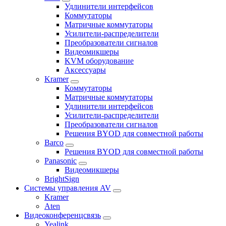
Удлинители интерфейсов
Коммутаторы
Матричные коммутаторы
Усилители-распределители
Преобразователи сигналов
Видеомикшеры
KVM оборудование
Аксессуары
Kramer
Коммутаторы
Матричные коммутаторы
Удлинители интерфейсов
Усилители-распределители
Преобразователи сигналов
Решения BYOD для совместной работы
Barco
Решения BYOD для совместной работы
Panasonic
Видеомикшеры
BrightSign
Системы управления AV
Kramer
Aten
Видеоконференцсвязь
Yealink