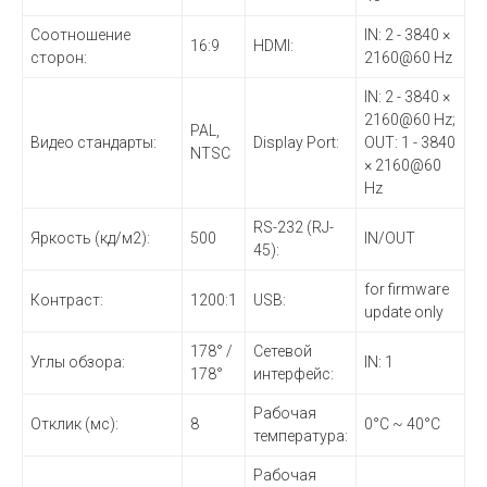
Соотношение
IN: 2 - 3840 ×
16:9
HDMI:
сторон:
2160@60 Hz
IN: 2 - 3840 ×
2160@60 Hz;
PAL,
Видео стандарты:
Display Port:
OUT: 1 - 3840
NTSC
× 2160@60
Hz
RS-232 (RJ-
Яркость (кд/м2):
500
IN/OUT
45):
for firmware
Контраст:
1200:1
USB:
update only
178° /
Сетевой
Углы обзора:
IN: 1
178°
интерфейс:
Рабочая
Отклик (мс):
8
0°С ~ 40°С
температура:
Рабочая