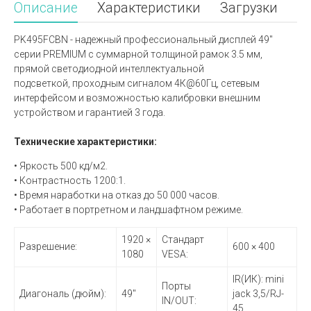
Описание
Характеристики
Загрузки
PK495FCBN - надежный профессиональный дисплей 49"
серии PREMIUM с суммарной толщиной рамок 3.5 мм,
прямой светодиодной интеллектуальной
подсветкой, проходным сигналом 4К@60Гц, сетевым
интерфейсом и возможностью калибровки внешним
устройством и гарантией 3 года.
Технические характеристики:
• Яркость 500 кд/м2.
• Контрастность 1200:1.
• Время наработки на отказ до 50 000 часов.
• Работает в портретном и ландшафтном режиме.
1920 ×
Стандарт
Разрешение:
600 × 400
1080
VESA:
IR(ИК): mini
Порты
Диагональ (дюйм):
49"
jack 3,5/RJ-
IN/OUT:
45