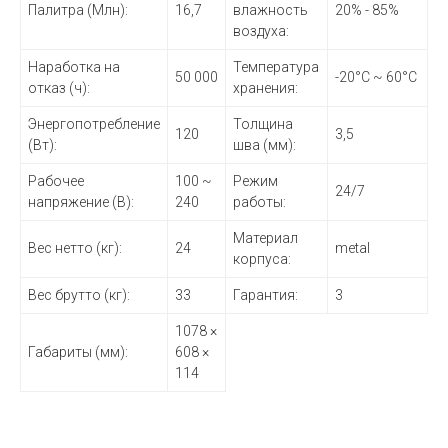
Палитра (Млн):
16,7
влажность
20% - 85%
воздуха:
Наработка на
Температура
50 000
-20°С ~ 60°С
отказ (ч):
хранения:
Энергопотребление
Толщина
120
3,5
(Вт):
шва (мм):
Рабочее
100 ~
Режим
24/7
напряжение (В):
240
работы:
Материал
Вес нетто (кг):
24
metal
корпуса:
Вес брутто (кг):
33
Гарантия:
3
1078 ×
Габариты (мм):
608 ×
114