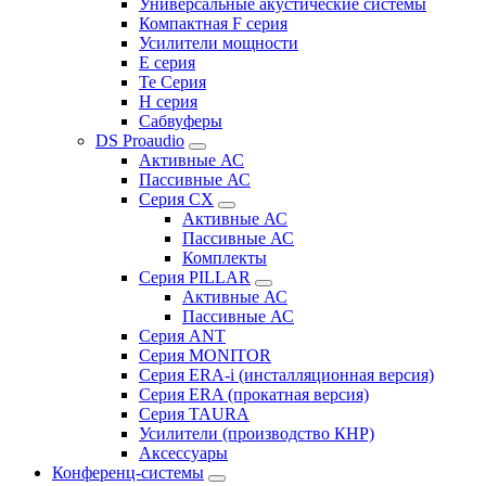
Универсальные акустические системы
Компактная F серия
Усилители мощности
E серия
Te Серия
H серия
Сабвуферы
DS Proaudio
Активные АС
Пассивные АС
Серия CX
Активные АС
Пассивные АС
Комплекты
Серия PILLAR
Активные АС
Пассивные АС
Серия ANT
Серия MONITOR
Серия ERA-i (инсталляционная версия)
Серия ERA (прокатная версия)
Серия TAURA
Усилители (производство КНР)
Аксессуары
Конференц-системы