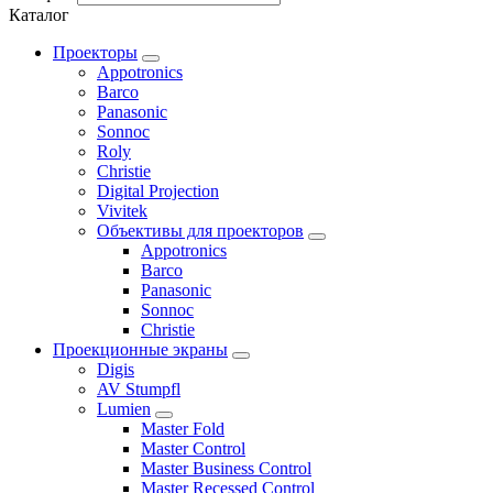
Каталог
Проекторы
Appotronics
Barco
Panasonic
Sonnoc
Roly
Christie
Digital Projection
Vivitek
Объективы для проекторов
Appotronics
Barco
Panasonic
Sonnoc
Сhristie
Проекционные экраны
Digis
AV Stumpfl
Lumien
Master Fold
Master Control
Master Business Control
Master Recessed Control