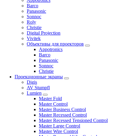
Appotronics
Barco
Panasonic
Sonnoc
Roly
Christie
Digital Projection
Vivitek
Объективы для проекторов
Appotronics
Barco
Panasonic
Sonnoc
Сhristie
Проекционные экраны
Digis
AV Stumpfl
Lumien
Master Fold
Master Control
Master Business Control
Master Recessed Control
Master Recessed Tensioned Control
Master Large Control
Master Wire Control