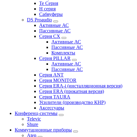
Te Серия
H серия
Сабвуферы
DS Proaudio
Активные АС
Пассивные АС
Серия CX
Активные АС
Пассивные АС
Комплекты
Серия PILLAR
Активные АС
Пассивные АС
Серия ANT
Серия MONITOR
Серия ERA-i (инсталляционная версия)
Серия ERA (прокатная версия)
Серия TAURA
Усилители (производство КНР)
Аксессуары
Конференц-системы
Televic
Shure
Коммутационные приборы
Aten