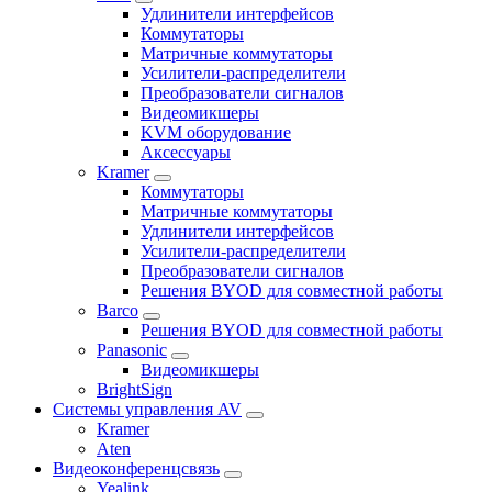
Удлинители интерфейсов
Коммутаторы
Матричные коммутаторы
Усилители-распределители
Преобразователи сигналов
Видеомикшеры
KVM оборудование
Аксессуары
Kramer
Коммутаторы
Матричные коммутаторы
Удлинители интерфейсов
Усилители-распределители
Преобразователи сигналов
Решения BYOD для совместной работы
Barco
Решения BYOD для совместной работы
Panasonic
Видеомикшеры
BrightSign
Системы управления AV
Kramer
Aten
Видеоконференцсвязь
Yealink