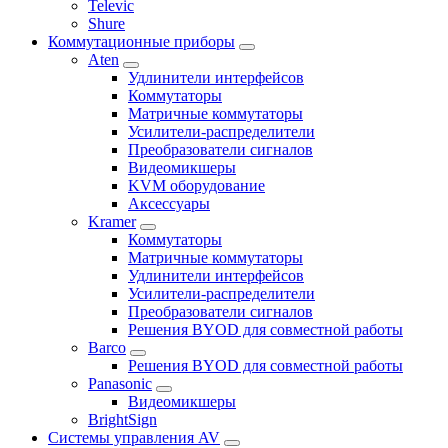
Televic
Shure
Коммутационные приборы
Aten
Удлинители интерфейсов
Коммутаторы
Матричные коммутаторы
Усилители-распределители
Преобразователи сигналов
Видеомикшеры
KVM оборудование
Аксессуары
Kramer
Коммутаторы
Матричные коммутаторы
Удлинители интерфейсов
Усилители-распределители
Преобразователи сигналов
Решения BYOD для совместной работы
Barco
Решения BYOD для совместной работы
Panasonic
Видеомикшеры
BrightSign
Системы управления AV