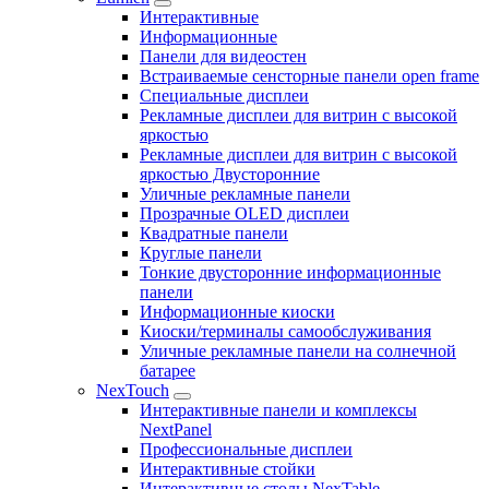
Интерактивные
Информационные
Панели для видеостен
Встраиваемые сенсторные панели open frame
Специальные дисплеи
Рекламные дисплеи для витрин с высокой
яркостью
Рекламные дисплеи для витрин с высокой
яркостью Двусторонние
Уличные рекламные панели
Прозрачные OLED дисплеи
Квадратные панели
Круглые панели
Тонкие двусторонние информационные
панели
Информационные киоски
Киоски/терминалы самообслуживания
Уличные рекламные панели на солнечной
батарее
NexTouch
Интерактивные панели и комплексы
NextPanel
Профессиональные дисплеи
Интерактивные стойки
Интерактивные столы NexTable