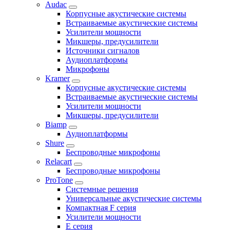
Audac
Корпусные акустические системы
Встраиваемые акустические системы
Усилители мощности
Микшеры, предусилители
Источники сигналов
Аудиоплатформы
Микрофоны
Kramer
Корпусные акустические системы
Встраиваемые акустические системы
Усилители мощности
Микшеры, предусилители
Biamp
Аудиоплатформы
Shure
Беспроводные микрофоны
Relacart
Беспроводные микрофоны
ProTone
Системные решения
Универсальные акустические системы
Компактная F серия
Усилители мощности
E серия