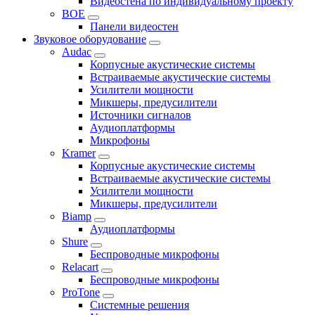
Видеостена по индивидуальному проекту
BOE
Панели видеостен
Звуковое оборудование
Audac
Корпусные акустические системы
Встраиваемые акустические системы
Усилители мощности
Микшеры, предусилители
Источники сигналов
Аудиоплатформы
Микрофоны
Kramer
Корпусные акустические системы
Встраиваемые акустические системы
Усилители мощности
Микшеры, предусилители
Biamp
Аудиоплатформы
Shure
Беспроводные микрофоны
Relacart
Беспроводные микрофоны
ProTone
Системные решения