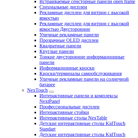
Встраиваемые сенсторные панели open frame
Специальные дисплеи
Рекламные дисплеи для витрин с высокой
яркостью
Рекламные дисплеи для витрин с высокой
яркостью Двусторонние
Уличные рекламные панели
Прозрачные OLED дисплеи
Квадратные панели
Круглые панели
Тонкие двусторонние информационные
панели
Информационные киоски
Киоски/терминалы самообслуживания
Уличные рекламные панели на солнечной
батарее
NexTouch
Интерактивные панели и комплексы
NextPanel
Профессиональные дисплеи
Интерактивные стойки
Интерактивные столы NexTable
Детские интерактивные столы KidTouch
Standart
Детские интерактивные столы KidTouch