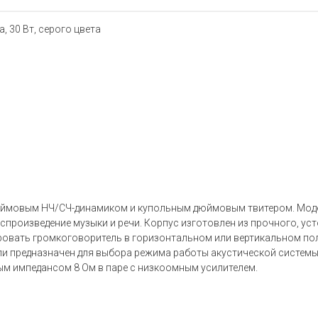
, 30 Вт, серого цвета
дюймовым НЧ/СЧ-динамиком и купольным дюймовым твитером. Моде
спроизведение музыки и речи. Корпус изготовлен из прочного, у
овать громкоговоритель в горизонтальном или вертикальном по
ли предназначен для выбора режима работы акустической системы 
ым импедансом 8 Ом в паре с низкоомным усилителем.