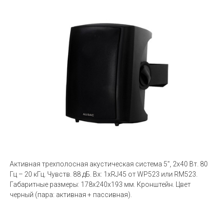
Активная трехполосная акустическая система 5'', 2х40 Вт. 80
Гц – 20 кГц. Чувств. 88 дБ. Вх: 1хRJ45 от WP523 или RM523.
Габаритные размеры: 178x240x193 мм. Кронштейн. Цвет
черный (пара: активная + пассивная).