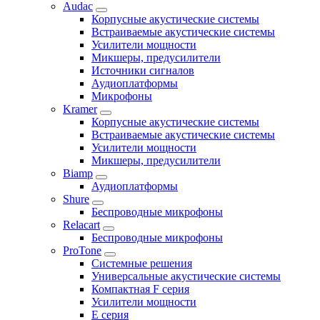
Audac
Корпусные акустические системы
Встраиваемые акустические системы
Усилители мощности
Микшеры, предусилители
Источники сигналов
Аудиоплатформы
Микрофоны
Kramer
Корпусные акустические системы
Встраиваемые акустические системы
Усилители мощности
Микшеры, предусилители
Biamp
Аудиоплатформы
Shure
Беспроводные микрофоны
Relacart
Беспроводные микрофоны
ProTone
Системные решения
Универсальные акустические системы
Компактная F серия
Усилители мощности
E серия