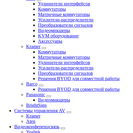
Удлинители интерфейсов
Коммутаторы
Матричные коммутаторы
Усилители-распределители
Преобразователи сигналов
Видеомикшеры
KVM оборудование
Аксессуары
Kramer
Коммутаторы
Матричные коммутаторы
Удлинители интерфейсов
Усилители-распределители
Преобразователи сигналов
Решения BYOD для совместной работы
Barco
Решения BYOD для совместной работы
Panasonic
Видеомикшеры
BrightSign
Системы управления AV
Kramer
Aten
Видеоконференцсвязь
Yealink