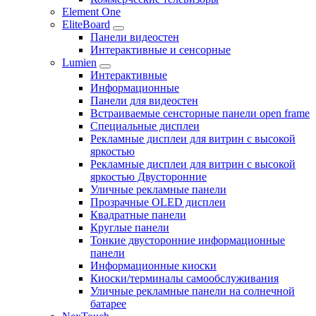
Element One
EliteBoard
Панели видеостен
Интерактивные и сенсорные
Lumien
Интерактивные
Информационные
Панели для видеостен
Встраиваемые сенсторные панели open frame
Специальные дисплеи
Рекламные дисплеи для витрин с высокой
яркостью
Рекламные дисплеи для витрин с высокой
яркостью Двусторонние
Уличные рекламные панели
Прозрачные OLED дисплеи
Квадратные панели
Круглые панели
Тонкие двусторонние информационные
панели
Информационные киоски
Киоски/терминалы самообслуживания
Уличные рекламные панели на солнечной
батарее