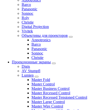
Appotronics
Barco
Panasonic
Sonnoc
Roly
Christie
Digital Projection
Vivitek
Объективы для проекторов
Appotronics
Barco
Panasonic
Sonnoc
Сhristie
Проекционные экраны
Digis
AV Stumpfl
Lumien
Master Fold
Master Control
Master Business Control
Master Recessed Control
Master Recessed Tensioned Control
Master Large Control
Master Wire Control