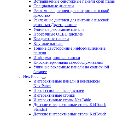
Встраиваемые сенсторные панели open frame
Специальные дисплеи
Рекламные дисплеи для витрин с высокой
яркостью
Рекламные дисплеи для витрин с высокой
яркостью Двусторонние
Уличные рекламные панели
Прозрачные OLED дисплеи
Квадратные панели
Круглые панели
Тонкие двусторонние информационные
панели
Информационные киоски
Киоски/терминалы самообслуживания
Уличные рекламные панели на солнечной
батарее
NexTouch
Интерактивные панели и комплексы
NextPanel
Профессиональные дисплеи
Интерактивные стойки
Интерактивные столы NexTable
Детские интерактивные столы KidTouch
Standart
Детские интерактивные столы KidTouch