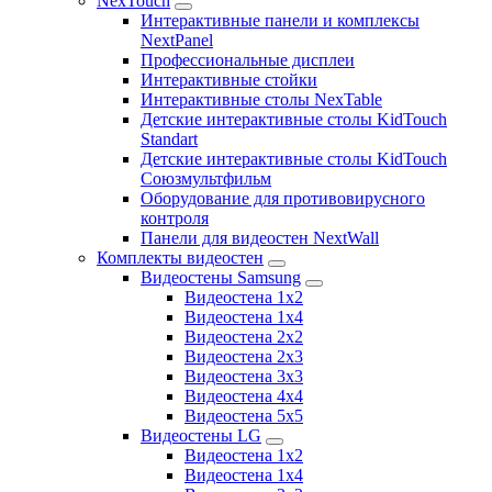
NexTouch
Интерактивные панели и комплексы
NextPanel
Профессиональные дисплеи
Интерактивные стойки
Интерактивные столы NexTable
Детские интерактивные столы KidTouch
Standart
Детские интерактивные столы KidTouch
Союзмультфильм
Оборудование для противовирусного
контроля
Панели для видеостен NextWall
Комплекты видеостен
Видеостены Samsung
Видеостена 1x2
Видеостена 1x4
Видеостена 2x2
Видеостена 2х3
Видеостена 3x3
Видеостена 4x4
Видеостена 5x5
Видеостены LG
Видеостена 1x2
Видеостена 1x4