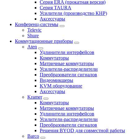
Серия ERA (прокатная версия)
Серия TAURA
Усилители (производство КНР)
Аксессуары
Конференц-системы
Televic
Shure
Коммутационные приборы
Aten
Удлинители интерфейсов
Коммутаторы
Матричные коммутаторы
Усилители-распределители
Преобразователи сигналов
Видеомикшеры
KVM оборудование
Аксессуары
Kramer
Коммутаторы
Матричные коммутаторы
Удлинители интерфейсов
Усилители-распределители
Преобразователи сигналов
Решения BYOD для совместной работы
Barco