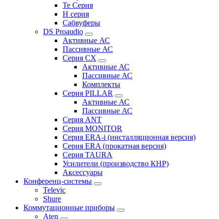
Te Серия
H серия
Сабвуферы
DS Proaudio
Активные АС
Пассивные АС
Серия CX
Активные АС
Пассивные АС
Комплекты
Серия PILLAR
Активные АС
Пассивные АС
Серия ANT
Серия MONITOR
Серия ERA-i (инсталляционная версия)
Серия ERA (прокатная версия)
Серия TAURA
Усилители (производство КНР)
Аксессуары
Конференц-системы
Televic
Shure
Коммутационные приборы
Aten