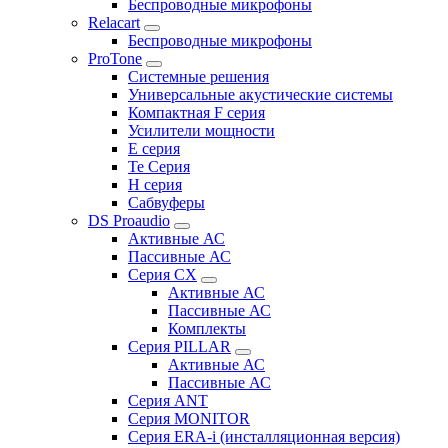
Беспроводные микрофоны
Relacart
Беспроводные микрофоны
ProTone
Системные решения
Универсальные акустические системы
Компактная F серия
Усилители мощности
E серия
Te Серия
H серия
Сабвуферы
DS Proaudio
Активные АС
Пассивные АС
Серия CX
Активные АС
Пассивные АС
Комплекты
Серия PILLAR
Активные АС
Пассивные АС
Серия ANT
Серия MONITOR
Серия ERA-i (инсталляционная версия)