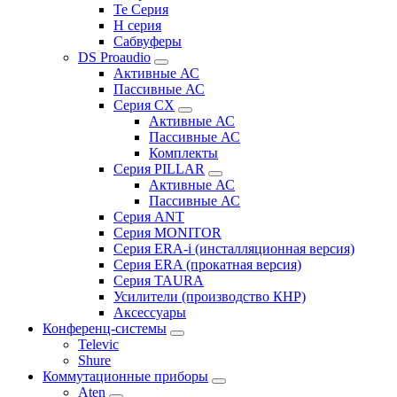
Te Серия
H серия
Сабвуферы
DS Proaudio
Активные АС
Пассивные АС
Серия CX
Активные АС
Пассивные АС
Комплекты
Серия PILLAR
Активные АС
Пассивные АС
Серия ANT
Серия MONITOR
Серия ERA-i (инсталляционная версия)
Серия ERA (прокатная версия)
Серия TAURA
Усилители (производство КНР)
Аксессуары
Конференц-системы
Televic
Shure
Коммутационные приборы
Aten