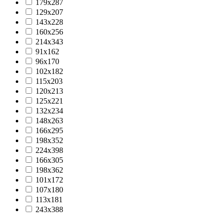
179х287
129х207
143х228
160х256
214х343
91х162
96х170
102х182
115х203
120х213
125х221
132х234
148х263
166х295
198х352
224х398
166х305
198х362
101х172
107х180
113х181
243х388