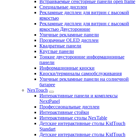
Встраиваемые сенсторные панели open frame
Специальные дисплеи
Рекламные дисплеи для витрин с высокой
яркостью
Рекламные дисплеи для витрин с высокой
яркостью Двусторонние
Уличные рекламные панели
Прозрачные OLED дисплеи
Квадратные панели
Круглые панели
Тонкие двусторонние информационные
панели
Информационные киоски
Киоски/терминалы самообслуживания
Уличные рекламные панели на солнечной
батарее
NexTouch
Интерактивные панели и комплексы
NextPanel
Профессиональные дисплеи
Интерактивные стойки
Интерактивные столы NexTable
Детские интерактивные столы KidTouch
Standart
Детские интерактивные столы KidTouch