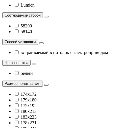
Lumien
Соотношение сторон
58200
58140
Способ установки
встраиваемый в потолок с электроприводом
Цвет полотна
белый
Размер полотна, см.
174х172
179х180
175х192
180х213
183х223
178х231