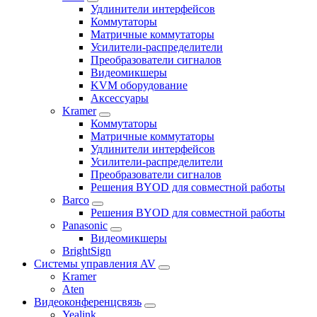
Удлинители интерфейсов
Коммутаторы
Матричные коммутаторы
Усилители-распределители
Преобразователи сигналов
Видеомикшеры
KVM оборудование
Аксессуары
Kramer
Коммутаторы
Матричные коммутаторы
Удлинители интерфейсов
Усилители-распределители
Преобразователи сигналов
Решения BYOD для совместной работы
Barco
Решения BYOD для совместной работы
Panasonic
Видеомикшеры
BrightSign
Системы управления AV
Kramer
Aten
Видеоконференцсвязь
Yealink