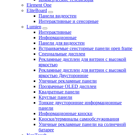
Element One
EliteBoard
Панели видеостен
Интерактивные и сенсорные
Lumien
Интерактивные
Информационные
Панели для видеостен
Встраиваемые сенсторные панели open frame
Специальные дисплеи
Рекламные дисплеи для витрин с высокой
яркостью
Рекламные дисплеи для витрин с высокой
яркостью Двусторонние
Уличные рекламные панели
Прозрачные OLED дисплеи
Квадратные панели
Круглые панели
Тонкие двусторонние информационные
панели
Информационные киоски
Киоски/терминалы самообслуживания
Уличные рекламные панели на солнечной
батарее