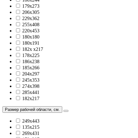
179х273
206х305
229х362
255х408
220х453
180х180
180х191
182х х217
178х225
186х238
185х266
204х297
245х353
274х398
285х441
182х217
Размер рабочей области, см.
249х443
135х215
269х431