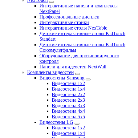
NexTouch
Интерактивные панели и комплексы
NextPanel
Профессиональные дисплеи
Интерактивные стойки
Интерактивные столы NexTable
Детские интерактивные столы KidTouch
Standart
Детские интерактивные столы KidTouch
Союзмультфильм
Оборудование для противовирусного
контроля
Панели для видеостен NextWall
Комплекты видеостен
Видеостены Samsung
Видеостена 1x2
Видеостена 1x4
Видеостена 2x2
Видеостена 2х3
Видеостена 3x3
Видеостена 4x4
Видеостена 5x5
Видеостены LG
Видеостена 1x2
Видеостена 1x4