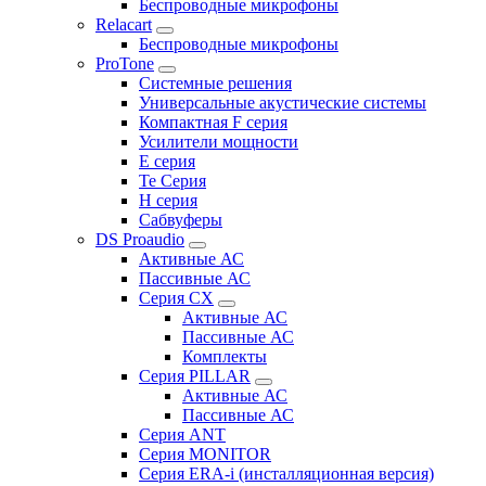
Беспроводные микрофоны
Relacart
Беспроводные микрофоны
ProTone
Системные решения
Универсальные акустические системы
Компактная F серия
Усилители мощности
E серия
Te Серия
H серия
Сабвуферы
DS Proaudio
Активные АС
Пассивные АС
Серия CX
Активные АС
Пассивные АС
Комплекты
Серия PILLAR
Активные АС
Пассивные АС
Серия ANT
Серия MONITOR
Серия ERA-i (инсталляционная версия)