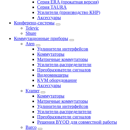
Серия ERA (прокатная версия)
Серия TAURA
Усилители (производство КНР)
Аксессуары
Конференц-системы
Televic
Shure
Коммутационные приборы
Aten
Удлинители интерфейсов
Коммутаторы
Матричные коммутаторы
Усилители-распределители
Преобразователи сигналов
Видеомикшеры
KVM оборудование
Аксессуары
Kramer
Коммутаторы
Матричные коммутаторы
Удлинители интерфейсов
Усилители-распределители
Преобразователи сигналов
Решения BYOD для совместной работы
Barco