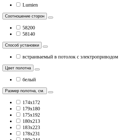
Lumien
Соотношение сторон
58200
58140
Способ установки
встраиваемый в потолок с электроприводом
Цвет полотна
белый
Размер полотна, см.
174х172
179х180
175х192
180х213
183х223
178х231
180х244