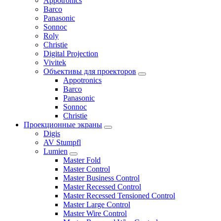
Appotronics
Barco
Panasonic
Sonnoc
Roly
Christie
Digital Projection
Vivitek
Объективы для проекторов
Appotronics
Barco
Panasonic
Sonnoc
Сhristie
Проекционные экраны
Digis
AV Stumpfl
Lumien
Master Fold
Master Control
Master Business Control
Master Recessed Control
Master Recessed Tensioned Control
Master Large Control
Master Wire Control