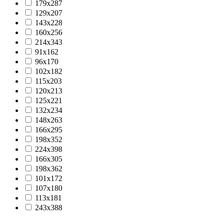
179х287
129х207
143х228
160х256
214х343
91х162
96х170
102х182
115х203
120х213
125х221
132х234
148х263
166х295
198х352
224х398
166х305
198х362
101х172
107х180
113х181
243х388