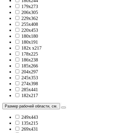
180х244
179х273
206х305
229х362
255х408
220х453
180х180
180х191
182х х217
178х225
186х238
185х266
204х297
245х353
274х398
285х441
182х217
Размер рабочей области, см.
249х443
135х215
269х431