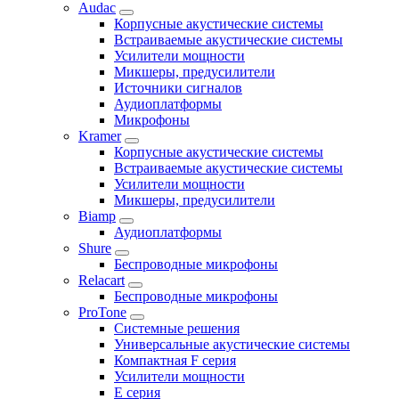
Audac
Корпусные акустические системы
Встраиваемые акустические системы
Усилители мощности
Микшеры, предусилители
Источники сигналов
Аудиоплатформы
Микрофоны
Kramer
Корпусные акустические системы
Встраиваемые акустические системы
Усилители мощности
Микшеры, предусилители
Biamp
Аудиоплатформы
Shure
Беспроводные микрофоны
Relacart
Беспроводные микрофоны
ProTone
Системные решения
Универсальные акустические системы
Компактная F серия
Усилители мощности
E серия