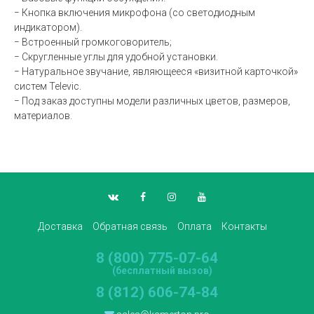
− Кнопка включения микрофона (со светодиодным
индикатором).
− Встроенный громкоговоритель;
− Скругленные углы для удобной установки.
− Натуральное звучание, являющееся «визитной карточкой»
систем Televic.
− Под заказ доступны модели различных цветов, размеров,
материалов.
Доставка
Обратная связь
Оплата
Контакты
8 (800) 775-07-64
(бесплатный вызов)
8 (812) 606-74-84