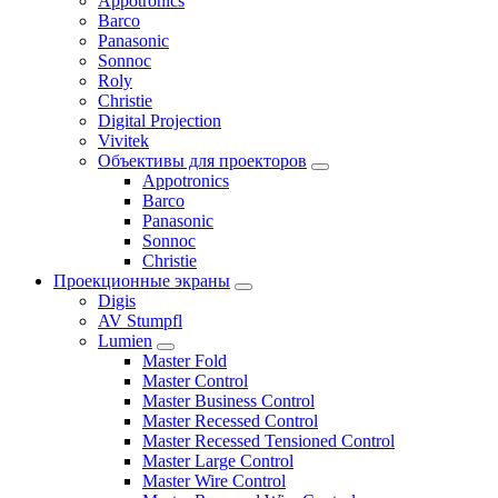
Appotronics
Barco
Panasonic
Sonnoc
Roly
Christie
Digital Projection
Vivitek
Объективы для проекторов
Appotronics
Barco
Panasonic
Sonnoc
Сhristie
Проекционные экраны
Digis
AV Stumpfl
Lumien
Master Fold
Master Control
Master Business Control
Master Recessed Control
Master Recessed Tensioned Control
Master Large Control
Master Wire Control