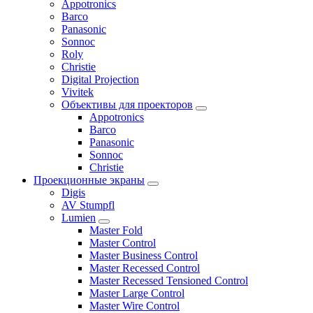
Appotronics
Barco
Panasonic
Sonnoc
Roly
Christie
Digital Projection
Vivitek
Объективы для проекторов
Appotronics
Barco
Panasonic
Sonnoc
Сhristie
Проекционные экраны
Digis
AV Stumpfl
Lumien
Master Fold
Master Control
Master Business Control
Master Recessed Control
Master Recessed Tensioned Control
Master Large Control
Master Wire Control