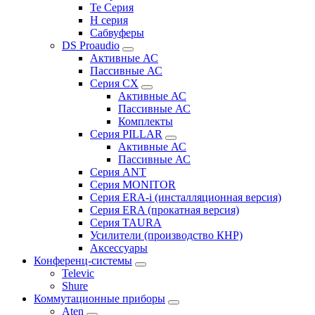
Te Серия
H серия
Сабвуферы
DS Proaudio
Активные АС
Пассивные АС
Серия CX
Активные АС
Пассивные АС
Комплекты
Серия PILLAR
Активные АС
Пассивные АС
Серия ANT
Серия MONITOR
Серия ERA-i (инсталляционная версия)
Серия ERA (прокатная версия)
Серия TAURA
Усилители (производство КНР)
Аксессуары
Конференц-системы
Televic
Shure
Коммутационные приборы
Aten