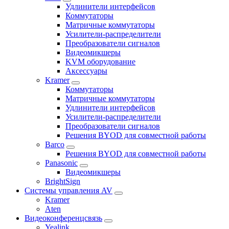
Удлинители интерфейсов
Коммутаторы
Матричные коммутаторы
Усилители-распределители
Преобразователи сигналов
Видеомикшеры
KVM оборудование
Аксессуары
Kramer
Коммутаторы
Матричные коммутаторы
Удлинители интерфейсов
Усилители-распределители
Преобразователи сигналов
Решения BYOD для совместной работы
Barco
Решения BYOD для совместной работы
Panasonic
Видеомикшеры
BrightSign
Системы управления AV
Kramer
Aten
Видеоконференцсвязь
Yealink