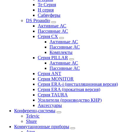
Te Серия
H серия
Сабвуферы
DS Proaudio
Активные АС
Пассивные АС
Серия CX
Активные АС
Пассивные АС
Комплекты
Серия PILLAR
Активные АС
Пассивные АС
Серия ANT
Серия MONITOR
Серия ERA-i (инсталляционная версия)
Серия ERA (прокатная версия)
Серия TAURA
Усилители (производство КНР)
Аксессуары
Конференц-системы
Televic
Shure
Коммутационные приборы
Aten