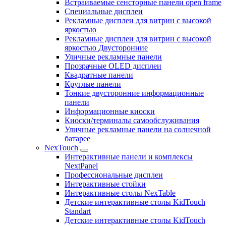
Встраиваемые сенсторные панели open frame
Специальные дисплеи
Рекламные дисплеи для витрин с высокой
яркостью
Рекламные дисплеи для витрин с высокой
яркостью Двусторонние
Уличные рекламные панели
Прозрачные OLED дисплеи
Квадратные панели
Круглые панели
Тонкие двусторонние информационные
панели
Информационные киоски
Киоски/терминалы самообслуживания
Уличные рекламные панели на солнечной
батарее
NexTouch
Интерактивные панели и комплексы
NextPanel
Профессиональные дисплеи
Интерактивные стойки
Интерактивные столы NexTable
Детские интерактивные столы KidTouch
Standart
Детские интерактивные столы KidTouch