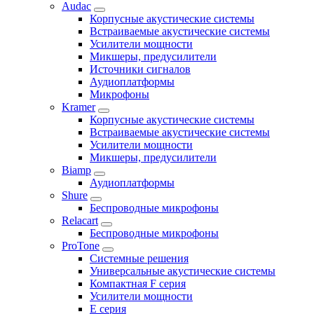
Audac
Корпусные акустические системы
Встраиваемые акустические системы
Усилители мощности
Микшеры, предусилители
Источники сигналов
Аудиоплатформы
Микрофоны
Kramer
Корпусные акустические системы
Встраиваемые акустические системы
Усилители мощности
Микшеры, предусилители
Biamp
Аудиоплатформы
Shure
Беспроводные микрофоны
Relacart
Беспроводные микрофоны
ProTone
Системные решения
Универсальные акустические системы
Компактная F серия
Усилители мощности
E серия