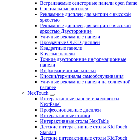
Встраиваемые сенсторные панели open frame
Специальные дисплеи
Рекламные дисплеи для витрин с высокой
яркостью
Рекламные дисплеи для витрин с высокой
яркостью Двусторонние
Уличные рекламные панели
Прозрачные OLED дисплеи
Квадратные панели
Круглые панели
Тонкие двусторонние информационные
панели
Информационные киоски
Киоски/терминалы самообслуживания
Уличные рекламные панели на солнечной
батарее
NexTouch
Интерактивные панели и комплексы
NextPanel
Профессиональные дисплеи
Интерактивные стойки
Интерактивные столы NexTable
Детские интерактивные столы KidTouch
Standart
Детские интерактивные столы KidTouch