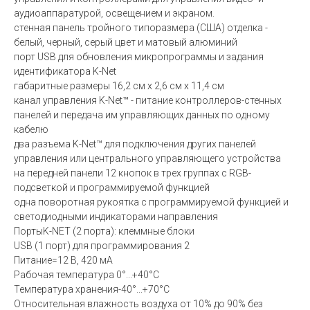
аудиоаппаратурой, освещением и экраном.
стенная панель тройного типоразмера (США) отделка -
белый, черный, серый цвет и матовый алюминий
порт USB для обновления микропрограммы и задания
идентификатора K-Net
габаритные размеры 16,2 см x 2,6 см x 11,4 см
канал управления K-Net™ - питание контроллеров-стенных
панелей и передача им управляющих данных по одному
кабелю
два разъема K-Net™ для подключения других панелей
управления или центрального управляющего устройства
на передней панели 12 кнопок в трех группах с RGB-
подсветкой и программируемой функцией
одна поворотная рукоятка с программируемой функцией и
светодиодными индикаторами направления
ПортыK-NET (2 порта): клеммные блоки
USB (1 порт) для программирования 2
Питание=12 В, 420 мА
Рабочая температура 0°...+40°C
Температура хранения-40°...+70°C
Относительная влажность воздуха от 10% до 90% без