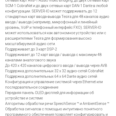
сетевых карт AVB-1 Audio Video Bridging, до двух сетевых карт
SCM-1 CobraNet и до двух сетевых карт DAN-1 Dante в любой
конфигурации. SERVER-IO может поддерживать до 12
стандартных карт ввода-вывода Tesira для 48 каналов аудио
ввода / вывода (например, микрофонный и линейный
уровень, VoIP и телефонный интерфейс FXO). SERVER-IO
может использоваться как автономное устройство или с
расширителями Tesira для формирования высоко
масштабируемой аудио сети.
Поддерживает до 3 карт DSP-2
Поддерживает до 12 карт ввода / вывода с максимум 48
каналами аналогового звука
До 420 x 420 каналов цифрового ввода / вывода через AVB
Поддержка дополнительных 32 x 32 аудио-сетей CobraNet
Поддержка дополнительных 64 x 64 Dante аудио сетей
Конфигурация и управление системой через Ethernet или
последовательное соединение
Передняя панель OLED-дисплей для информации об
устройстве и системе
Алгоритмы обработки речи SpeechSense ™ и AmbientSense ™
Обработка сигналов с помощью интуитивно понятного
программного обеспечения позволяет конфигурировать и