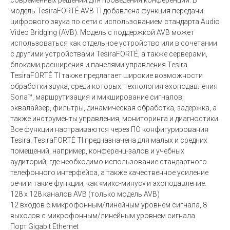
модель TesiraFORTÉ AVB TI добавлена функция передачи
цифрового звука по сети с использованием стандарта Audio
Video Bridging (AVB). Модель с поддержкой AVB может
использоваться как отдельное устройство или в сочетании
с другими устройствами TesiraFORTÉ, а также серверами,
блоками расширения и панелями управления Tesira.
TesiraFORTÉ TI также предлагает широкие возможности
обработки звука, среди которых: технология эхоподавления
Sona™, маршрутизация и микширование сигналов,
эквалайзер, фильтры, динамическая обработка, задержка, а
также инструменты управления, мониторинга и диагностики.
Все функции настраиваются через ПО конфигурирования
Tesira. TesiraFORTÉ TI предназначена для малых и средних
помещений, например, конференц-залов и учебных
аудиторий, где необходимо использование стандартного
телефонного интерфейса, а также качественное усиление
речи и такие функции, как «микс-минус» и эхоподавление.
128 x 128 каналов AVB (только модель AVB)
12 входов с микрофонным/линейным уровнем сигнала, 8
выходов с микрофонным/линейным уровнем сигнала
Порт Gigabit Ethernet