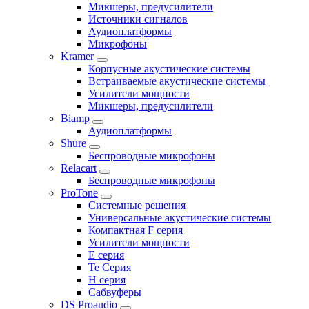
Микшеры, предусилители
Источники сигналов
Аудиоплатформы
Микрофоны
Kramer
Корпусные акустические системы
Встраиваемые акустические системы
Усилители мощности
Микшеры, предусилители
Biamp
Аудиоплатформы
Shure
Беспроводные микрофоны
Relacart
Беспроводные микрофоны
ProTone
Системные решения
Универсальные акустические системы
Компактная F серия
Усилители мощности
E серия
Te Серия
H серия
Сабвуферы
DS Proaudio