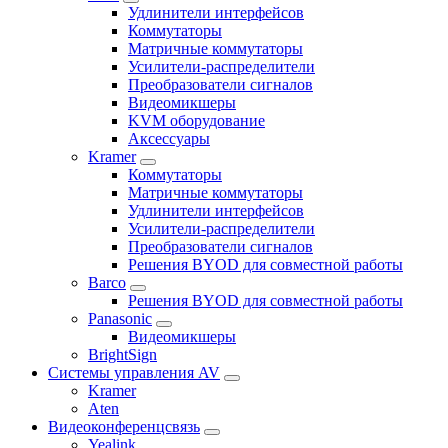
Удлинители интерфейсов
Коммутаторы
Матричные коммутаторы
Усилители-распределители
Преобразователи сигналов
Видеомикшеры
KVM оборудование
Аксессуары
Kramer
Коммутаторы
Матричные коммутаторы
Удлинители интерфейсов
Усилители-распределители
Преобразователи сигналов
Решения BYOD для совместной работы
Barco
Решения BYOD для совместной работы
Panasonic
Видеомикшеры
BrightSign
Системы управления AV
Kramer
Aten
Видеоконференцсвязь
Yealink