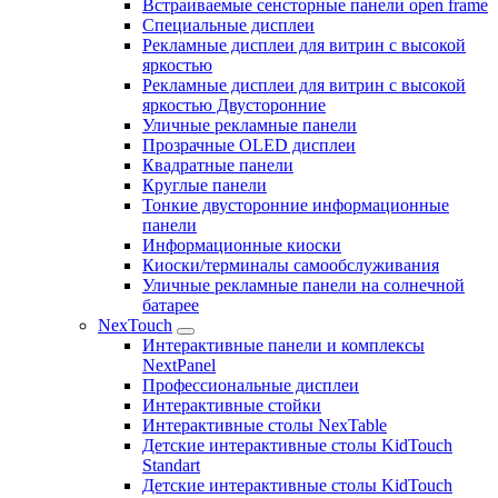
Встраиваемые сенсторные панели open frame
Специальные дисплеи
Рекламные дисплеи для витрин с высокой
яркостью
Рекламные дисплеи для витрин с высокой
яркостью Двусторонние
Уличные рекламные панели
Прозрачные OLED дисплеи
Квадратные панели
Круглые панели
Тонкие двусторонние информационные
панели
Информационные киоски
Киоски/терминалы самообслуживания
Уличные рекламные панели на солнечной
батарее
NexTouch
Интерактивные панели и комплексы
NextPanel
Профессиональные дисплеи
Интерактивные стойки
Интерактивные столы NexTable
Детские интерактивные столы KidTouch
Standart
Детские интерактивные столы KidTouch