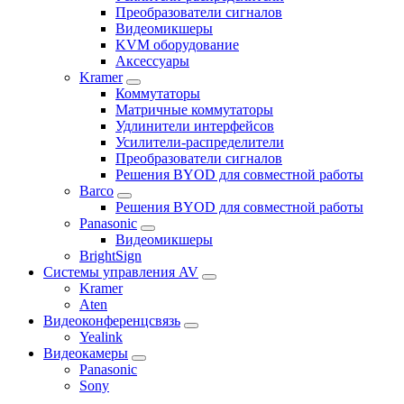
Преобразователи сигналов
Видеомикшеры
KVM оборудование
Аксессуары
Kramer
Коммутаторы
Матричные коммутаторы
Удлинители интерфейсов
Усилители-распределители
Преобразователи сигналов
Решения BYOD для совместной работы
Barco
Решения BYOD для совместной работы
Panasonic
Видеомикшеры
BrightSign
Системы управления AV
Kramer
Aten
Видеоконференцсвязь
Yealink
Видеокамеры
Panasonic
Sony