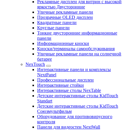
Рекламные дисплеи для витрин с высокой
яркостью Двусторонние
Уличные рекламные панели
Прозрачные OLED дисплеи
Квадратные панели
Круглые панели
Тонкие двусторонние информационные
панели
Информационные киоски
Киоски/терминалы самообслуживания
Уличные рекламные панели на солнечной
батарее
NexTouch
Интерактивные панели и комплексы
NextPanel
Профессиональные дисплеи
Интерактивные стойки
Интерактивные столы NexTable
Детские интерактивные столы KidTouch
Standart
Детские интерактивные столы KidTouch
Союзмультфильм
Оборудование для противовирусного
контроля
Панели для видеостен NextWall