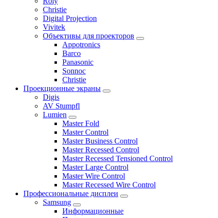
Roly
Christie
Digital Projection
Vivitek
Объективы для проекторов
Appotronics
Barco
Panasonic
Sonnoc
Сhristie
Проекционные экраны
Digis
AV Stumpfl
Lumien
Master Fold
Master Control
Master Business Control
Master Recessed Control
Master Recessed Tensioned Control
Master Large Control
Master Wire Control
Master Recessed Wire Control
Профессиональные дисплеи
Samsung
Информационные