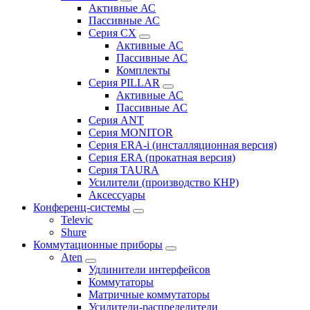
Активные АС
Пассивные АС
Серия CX
Активные АС
Пассивные АС
Комплекты
Серия PILLAR
Активные АС
Пассивные АС
Серия ANT
Серия MONITOR
Серия ERA-i (инсталляционная версия)
Серия ERA (прокатная версия)
Серия TAURA
Усилители (производство КНР)
Аксессуары
Конференц-системы
Televic
Shure
Коммутационные приборы
Aten
Удлинители интерфейсов
Коммутаторы
Матричные коммутаторы
Усилители-распределители