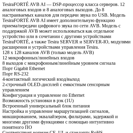
TesiraFORTÉ AVB AI — DSP-процессор класса серверов. 12
аналоговых входов и 8 аналоговых выходов. До 8
настраиваемых каналов для передачи звука по USB. Модель
TesiraFORTÉ AVB AI имеет дополнительную функцию
приема/передачи цифрового звука по сети AVB. Модель с
поддержкой AVB может использоваться как отдельное
устройство или в сочетании с другими устройствами
TesiraFORTÉ, а также Tesira SERVER и SERVER-IO, модулями
расширения и устройствами управления Tesira.
128 x 128 каналов AVB (только модель AVB)
12 микрофонных/линейных входов
8 выходов с микрофонным/линейным уровнем сигнала
Порт Gigabit Ethernet
Порт RS-232
4-контактный логический вход/выход
2-строчный OLED-дисплей с емкостным сенсорным
управлением
Конфигурация и управление по Ethernet
Возможность установки в рэк (1U)
Встроенный универсальный блок питания
Настройка и управление маршрутизацией сигналов,
микшированием, эквалайзером, фильтрами, задержкой и
многими другими функциями с помощью интуитивно
понятного ПО
Соответствует нормам CE, UL и стандарту RoHS