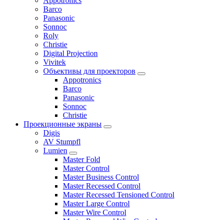
Appotronics
Barco
Panasonic
Sonnoc
Roly
Christie
Digital Projection
Vivitek
Объективы для проекторов
Appotronics
Barco
Panasonic
Sonnoc
Сhristie
Проекционные экраны
Digis
AV Stumpfl
Lumien
Master Fold
Master Control
Master Business Control
Master Recessed Control
Master Recessed Tensioned Control
Master Large Control
Master Wire Control