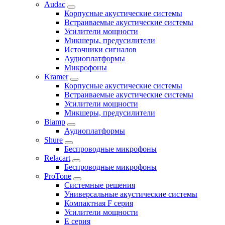
Audac
Корпусные акустические системы
Встраиваемые акустические системы
Усилители мощности
Микшеры, предусилители
Источники сигналов
Аудиоплатформы
Микрофоны
Kramer
Корпусные акустические системы
Встраиваемые акустические системы
Усилители мощности
Микшеры, предусилители
Biamp
Аудиоплатформы
Shure
Беспроводные микрофоны
Relacart
Беспроводные микрофоны
ProTone
Системные решения
Универсальные акустические системы
Компактная F серия
Усилители мощности
E серия