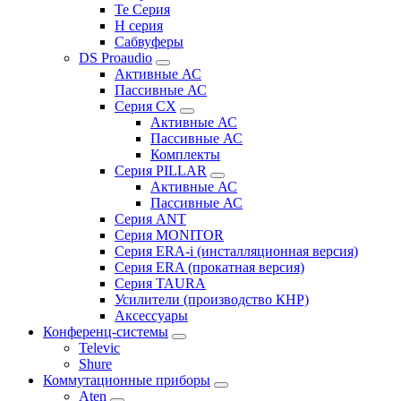
Te Серия
H серия
Сабвуферы
DS Proaudio
Активные АС
Пассивные АС
Серия CX
Активные АС
Пассивные АС
Комплекты
Серия PILLAR
Активные АС
Пассивные АС
Серия ANT
Серия MONITOR
Серия ERA-i (инсталляционная версия)
Серия ERA (прокатная версия)
Серия TAURA
Усилители (производство КНР)
Аксессуары
Конференц-системы
Televic
Shure
Коммутационные приборы
Aten