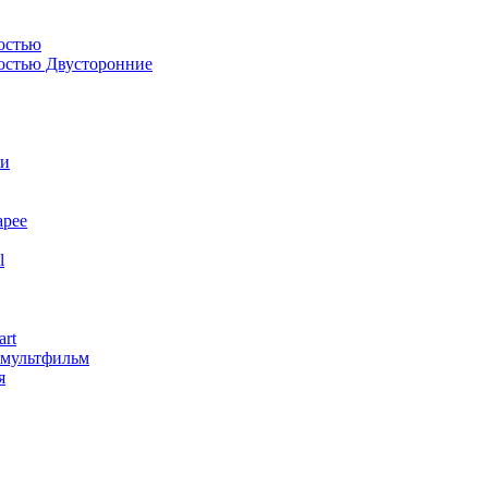
остью
костью Двусторонние
ли
арее
l
art
змультфильм
я