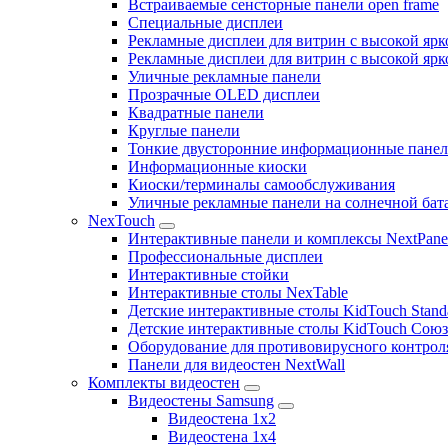
Встраиваемые сенсторные панели open frame
Специальные дисплеи
Рекламные дисплеи для витрин с высокой ярк
Рекламные дисплеи для витрин с высокой яр
Уличные рекламные панели
Прозрачные OLED дисплеи
Квадратные панели
Круглые панели
Тонкие двусторонние информационные пане
Информационные киоски
Киоски/терминалы самообслуживания
Уличные рекламные панели на солнечной бат
NexTouch
Интерактивные панели и комплексы NextPane
Профессиональные дисплеи
Интерактивные стойки
Интерактивные столы NexTable
Детские интерактивные столы KidTouch Stand
Детские интерактивные столы KidTouch Сою
Оборудование для противовирусного контрол
Панели для видеостен NextWall
Комплекты видеостен
Видеостены Samsung
Видеостена 1x2
Видеостена 1x4