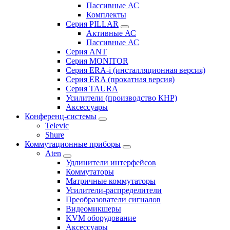
Пассивные АС
Комплекты
Серия PILLAR
Активные АС
Пассивные АС
Серия ANT
Серия MONITOR
Серия ERA-i (инсталляционная версия)
Серия ERA (прокатная версия)
Серия TAURA
Усилители (производство КНР)
Аксессуары
Конференц-системы
Televic
Shure
Коммутационные приборы
Aten
Удлинители интерфейсов
Коммутаторы
Матричные коммутаторы
Усилители-распределители
Преобразователи сигналов
Видеомикшеры
KVM оборудование
Аксессуары