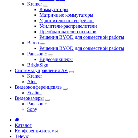
Kramer
Коммутаторы
Матричные коммутаторы
Удлинители интерфейсов
Усилители-распределители
Преобразователи сигналов
Решения BYOD для совместной работы
Barco
Решения BYOD для совместной работы
Panasonic
Видеомикшеры
BrightSign
Системы управления AV
Kramer
Aten
Видеоконференцсвязь
Yealink
Видеокамеры
Panasonic
Sony
Каталог
Конференц-системы
Televic