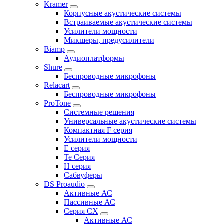
Kramer
Корпусные акустические системы
Встраиваемые акустические системы
Усилители мощности
Микшеры, предусилители
Biamp
Аудиоплатформы
Shure
Беспроводные микрофоны
Relacart
Беспроводные микрофоны
ProTone
Системные решения
Универсальные акустические системы
Компактная F серия
Усилители мощности
E серия
Te Серия
H серия
Сабвуферы
DS Proaudio
Активные АС
Пассивные АС
Серия CX
Активные АС