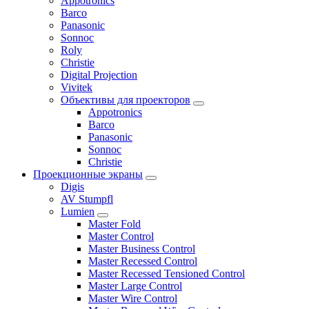
Appotronics
Barco
Panasonic
Sonnoc
Roly
Christie
Digital Projection
Vivitek
Объективы для проекторов
Appotronics
Barco
Panasonic
Sonnoc
Сhristie
Проекционные экраны
Digis
AV Stumpfl
Lumien
Master Fold
Master Control
Master Business Control
Master Recessed Control
Master Recessed Tensioned Control
Master Large Control
Master Wire Control