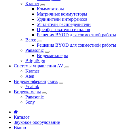
Kramer
Коммутаторы
Матричные коммутаторы
Удлинители интерфейсов
Усилители-распределители
Преобразователи сигналов
Решения BYOD для совместной работы
Barco
Решения BYOD для совместной работы
Panasonic
Видеомикшеры
BrightSign
Системы управления AV
Kramer
Aten
Видеоконференцсвязь
Yealink
Видеокамеры
Panasonic
Sony
Каталог
Звуковое оборудование
Biamp