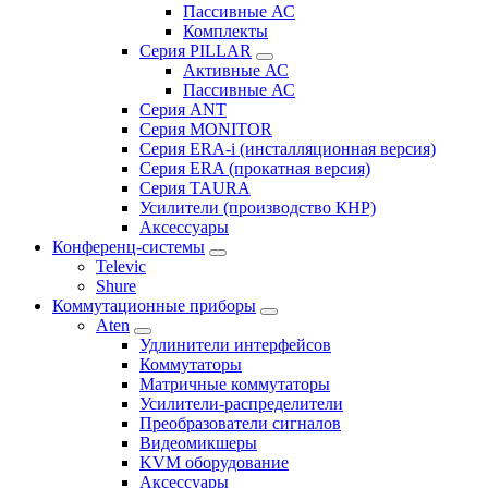
Пассивные АС
Комплекты
Серия PILLAR
Активные АС
Пассивные АС
Серия ANT
Серия MONITOR
Серия ERA-i (инсталляционная версия)
Серия ERA (прокатная версия)
Серия TAURA
Усилители (производство КНР)
Аксессуары
Конференц-системы
Televic
Shure
Коммутационные приборы
Aten
Удлинители интерфейсов
Коммутаторы
Матричные коммутаторы
Усилители-распределители
Преобразователи сигналов
Видеомикшеры
KVM оборудование
Аксессуары