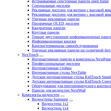
Встраиваемые сенсторные панели open frame
Специальные дисплеи
Рекламные дисплеи для витрин с высокой ярк
Рекламные дисплеи для витрин с высокой яр
Уличные рекламные панели
Прозрачные OLED дисплеи
Квадратные панели
Круглые панели
Тонкие двусторонние информационные пане
Информационные киоски
Киоски/терминалы самообслуживания
Уличные рекламные панели на солнечной бат
NexTouch
Интерактивные панели и комплексы NextPane
Профессиональные дисплеи
Интерактивные стойки
Интерактивные столы NexTable
Детские интерактивные столы KidTouch Stand
Детские интерактивные столы KidTouch Сою
Оборудование для противовирусного контрол
Панели для видеостен NextWall
Комплекты видеостен
Видеостены Samsung
Видеостена 1x2
Видеостена 1x4