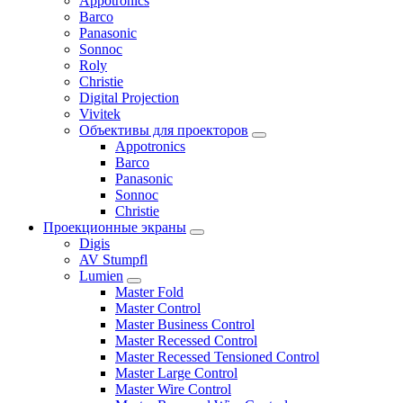
Appotronics
Barco
Panasonic
Sonnoc
Roly
Christie
Digital Projection
Vivitek
Объективы для проекторов
Appotronics
Barco
Panasonic
Sonnoc
Сhristie
Проекционные экраны
Digis
AV Stumpfl
Lumien
Master Fold
Master Control
Master Business Control
Master Recessed Control
Master Recessed Tensioned Control
Master Large Control
Master Wire Control