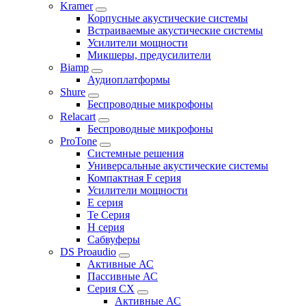
Kramer
Корпусные акустические системы
Встраиваемые акустические системы
Усилители мощности
Микшеры, предусилители
Biamp
Аудиоплатформы
Shure
Беспроводные микрофоны
Relacart
Беспроводные микрофоны
ProTone
Системные решения
Универсальные акустические системы
Компактная F серия
Усилители мощности
E серия
Te Серия
H серия
Сабвуферы
DS Proaudio
Активные АС
Пассивные АС
Серия CX
Активные АС