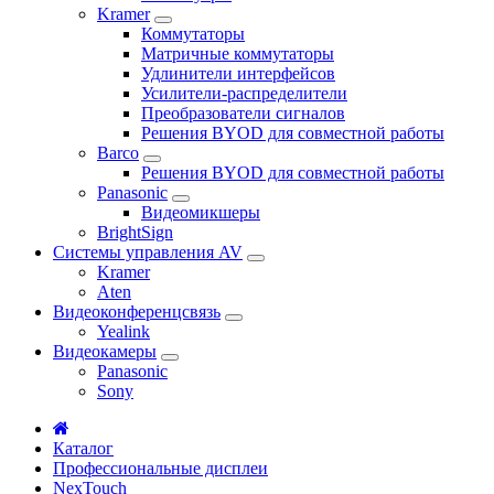
Kramer
Коммутаторы
Матричные коммутаторы
Удлинители интерфейсов
Усилители-распределители
Преобразователи сигналов
Решения BYOD для совместной работы
Barco
Решения BYOD для совместной работы
Panasonic
Видеомикшеры
BrightSign
Системы управления AV
Kramer
Aten
Видеоконференцсвязь
Yealink
Видеокамеры
Panasonic
Sony
Каталог
Профессиональные дисплеи
NexTouch