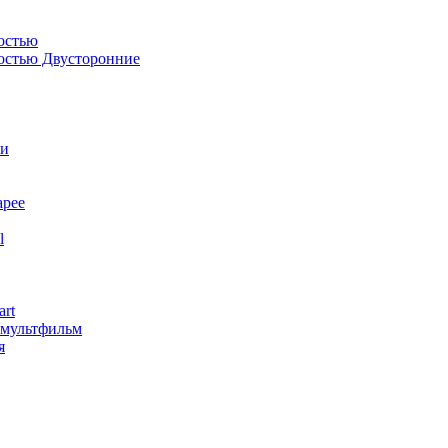
остью
костью Двусторонние
ли
арее
l
art
змультфильм
я