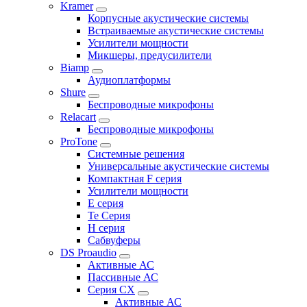
Kramer
Корпусные акустические системы
Встраиваемые акустические системы
Усилители мощности
Микшеры, предусилители
Biamp
Аудиоплатформы
Shure
Беспроводные микрофоны
Relacart
Беспроводные микрофоны
ProTone
Системные решения
Универсальные акустические системы
Компактная F серия
Усилители мощности
E серия
Te Серия
H серия
Сабвуферы
DS Proaudio
Активные АС
Пассивные АС
Серия CX
Активные АС