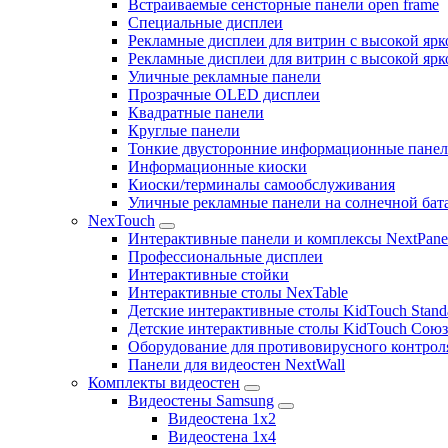
Встраиваемые сенсторные панели open frame
Специальные дисплеи
Рекламные дисплеи для витрин с высокой ярк
Рекламные дисплеи для витрин с высокой яр
Уличные рекламные панели
Прозрачные OLED дисплеи
Квадратные панели
Круглые панели
Тонкие двусторонние информационные пане
Информационные киоски
Киоски/терминалы самообслуживания
Уличные рекламные панели на солнечной бат
NexTouch
Интерактивные панели и комплексы NextPane
Профессиональные дисплеи
Интерактивные стойки
Интерактивные столы NexTable
Детские интерактивные столы KidTouch Stand
Детские интерактивные столы KidTouch Сою
Оборудование для противовирусного контрол
Панели для видеостен NextWall
Комплекты видеостен
Видеостены Samsung
Видеостена 1x2
Видеостена 1x4