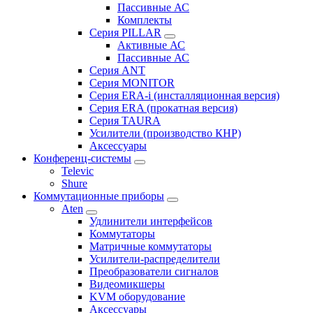
Пассивные АС
Комплекты
Серия PILLAR
Активные АС
Пассивные АС
Серия ANT
Серия MONITOR
Серия ERA-i (инсталляционная версия)
Серия ERA (прокатная версия)
Серия TAURA
Усилители (производство КНР)
Аксессуары
Конференц-системы
Televic
Shure
Коммутационные приборы
Aten
Удлинители интерфейсов
Коммутаторы
Матричные коммутаторы
Усилители-распределители
Преобразователи сигналов
Видеомикшеры
KVM оборудование
Аксессуары