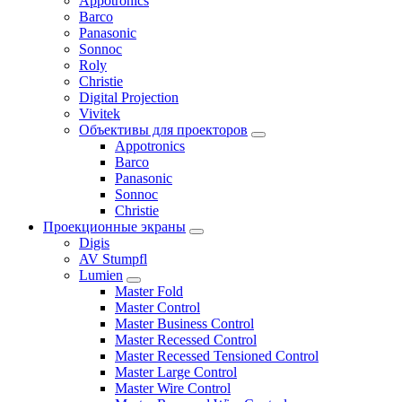
Appotronics
Barco
Panasonic
Sonnoc
Roly
Christie
Digital Projection
Vivitek
Объективы для проекторов
Appotronics
Barco
Panasonic
Sonnoc
Сhristie
Проекционные экраны
Digis
AV Stumpfl
Lumien
Master Fold
Master Control
Master Business Control
Master Recessed Control
Master Recessed Tensioned Control
Master Large Control
Master Wire Control