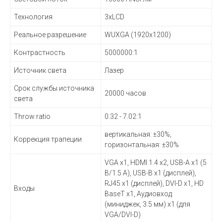
Технология
3xLCD
Реальное разрешение
WUXGA (1920x1200)
Контрастность
5000000:1
Источник света
Лазер
Срок службы источника
20000 часов
света
Throw ratio
0.32 - 7.02:1
вертикальная: ±30%,
Коррекция трапеции
горизонтальная: ±30%
VGA x1, HDMI 1.4 x2, USB-A x1 (5
В/1.5 А), USB-B x1 (дисплей),
RJ45 x1 (дисплей), DVI-D x1, HD
Входы
BaseT x1, Аудиовход
(миниджек, 3.5 мм) x1 (для
VGA/DVI-D)