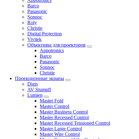
Appotronics
Barco
Panasonic
Sonnoc
Roly
Christie
Digital Projection
Vivitek
Объективы для проекторов
Appotronics
Barco
Panasonic
Sonnoc
Сhristie
Проекционные экраны
Digis
AV Stumpfl
Lumien
Master Fold
Master Control
Master Business Control
Master Recessed Control
Master Recessed Tensioned Control
Master Large Control
Master Wire Control