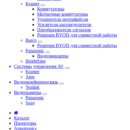
Kramer
Коммутаторы
Матричные коммутаторы
Удлинители интерфейсов
Усилители-распределители
Преобразователи сигналов
Решения BYOD для совместной работы
Barco
Решения BYOD для совместной работы
Panasonic
Видеомикшеры
BrightSign
Системы управления AV
Kramer
Aten
Видеоконференцсвязь
Yealink
Видеокамеры
Panasonic
Sony
Каталог
Проекторы
Appotronics