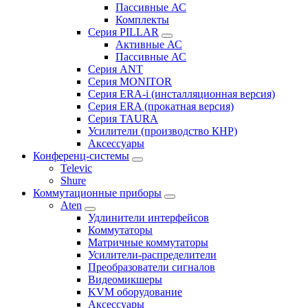
Пассивные АС
Комплекты
Серия PILLAR
Активные АС
Пассивные АС
Серия ANT
Серия MONITOR
Серия ERA-i (инсталляционная версия)
Серия ERA (прокатная версия)
Серия TAURA
Усилители (производство КНР)
Аксессуары
Конференц-системы
Televic
Shure
Коммутационные приборы
Aten
Удлинители интерфейсов
Коммутаторы
Матричные коммутаторы
Усилители-распределители
Преобразователи сигналов
Видеомикшеры
KVM оборудование
Аксессуары