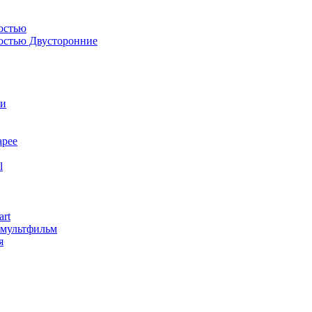
остью
костью Двусторонние
ли
арее
l
art
змультфильм
я