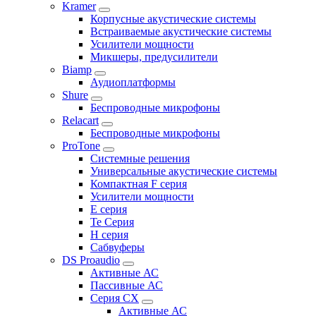
Kramer
Корпусные акустические системы
Встраиваемые акустические системы
Усилители мощности
Микшеры, предусилители
Biamp
Аудиоплатформы
Shure
Беспроводные микрофоны
Relacart
Беспроводные микрофоны
ProTone
Системные решения
Универсальные акустические системы
Компактная F серия
Усилители мощности
E серия
Te Серия
H серия
Сабвуферы
DS Proaudio
Активные АС
Пассивные АС
Серия CX
Активные АС