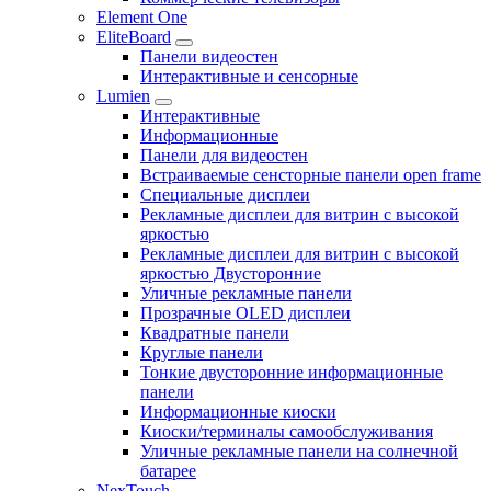
Element One
EliteBoard
Панели видеостен
Интерактивные и сенсорные
Lumien
Интерактивные
Информационные
Панели для видеостен
Встраиваемые сенсторные панели open frame
Специальные дисплеи
Рекламные дисплеи для витрин с высокой
яркостью
Рекламные дисплеи для витрин с высокой
яркостью Двусторонние
Уличные рекламные панели
Прозрачные OLED дисплеи
Квадратные панели
Круглые панели
Тонкие двусторонние информационные
панели
Информационные киоски
Киоски/терминалы самообслуживания
Уличные рекламные панели на солнечной
батарее
NexTouch