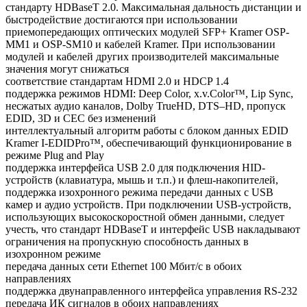
стандарту HDBaseT 2.0. Максимальная дальность дистанции и
быстродействие достигаются при использовании
приемопередающих оптических модулей SFP+ Kramer OSP-
MM1 и OSP-SM10 и кабелей Kramer. При использовании
модулей и кабелей других производителей максимальные
значения могут снижаться
соответствие стандартам HDMI 2.0 и HDCP 1.4
поддержка режимов HDMI: Deep Color, x.v.Color™, Lip Sync,
несжатых аудио каналов, Dolby TrueHD, DTS–HD, пропуск
EDID, 3D и CEC без изменений
интеллектуальный алгоритм работы с блоком данных EDID
Kramer I-EDIDPro™, обеспечивающий функционирование в
режиме Plug and Play
поддержка интерфейса USB 2.0 для подключения HID-
устройств (клавиатура, мышь и т.п.) и флеш-накопителей,
поддержка изохронного режима передачи данных с USB
камер и аудио устройств. При подключении USB-устройств,
использующих высокоскоростной обмен данными, следует
учесть, что стандарт HDBaseT и интерфейс USB накладывают
ограничения на пропускную способность данных в
изохронном режиме
передача данных сети Ethernet 100 Мбит/с в обоих
направлениях
поддержка двунаправленного интерфейса управления RS-232
передача ИК сигналов в обоих направлениях