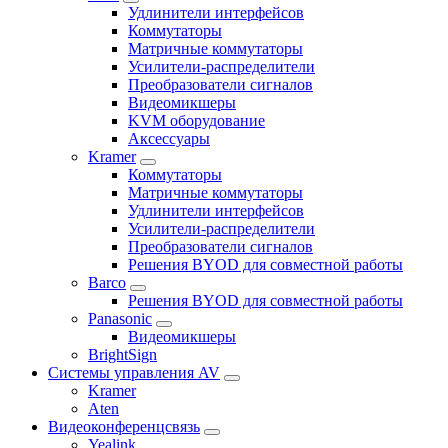
Удлинители интерфейсов
Коммутаторы
Матричные коммутаторы
Усилители-распределители
Преобразователи сигналов
Видеомикшеры
KVM оборудование
Аксессуары
Kramer
Коммутаторы
Матричные коммутаторы
Удлинители интерфейсов
Усилители-распределители
Преобразователи сигналов
Решения BYOD для совместной работы
Barco
Решения BYOD для совместной работы
Panasonic
Видеомикшеры
BrightSign
Системы управления AV
Kramer
Aten
Видеоконференцсвязь
Yealink