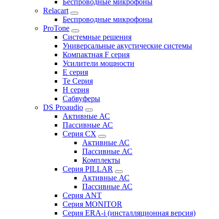
Беспроводные микрофоны
Relacart
Беспроводные микрофоны
ProTone
Системные решения
Универсальные акустические системы
Компактная F серия
Усилители мощности
E серия
Te Серия
H серия
Сабвуферы
DS Proaudio
Активные АС
Пассивные АС
Серия CX
Активные АС
Пассивные АС
Комплекты
Серия PILLAR
Активные АС
Пассивные АС
Серия ANT
Серия MONITOR
Серия ERA-i (инсталляционная версия)