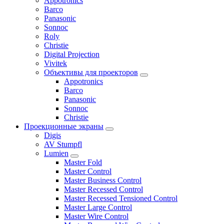
Appotronics
Barco
Panasonic
Sonnoc
Roly
Christie
Digital Projection
Vivitek
Объективы для проекторов
Appotronics
Barco
Panasonic
Sonnoc
Сhristie
Проекционные экраны
Digis
AV Stumpfl
Lumien
Master Fold
Master Control
Master Business Control
Master Recessed Control
Master Recessed Tensioned Control
Master Large Control
Master Wire Control