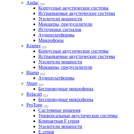
Audac
Корпусные акустические системы
Встраиваемые акустические системы
Усилители мощности
Микшеры, предусилители
Источники сигналов
Аудиоплатформы
Микрофоны
Kramer
Корпусные акустические системы
Встраиваемые акустические системы
Усилители мощности
Микшеры, предусилители
Biamp
Аудиоплатформы
Shure
Беспроводные микрофоны
Relacart
Беспроводные микрофоны
ProTone
Системные решения
Универсальные акустические системы
Компактная F серия
Усилители мощности
E серия