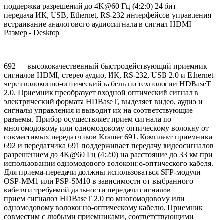
поддержка разрешений до 4K@60 Гц (4:2:0) 24 бит
передача ИК, USB, Ethernet, RS-232 интерфейсов управления
встраивание аналогового аудиосигнала в сигнал HDMI
Размер - Desktop
692 — высококачественный быстродействующий приемник
сигналов HDMI, стерео аудио, ИК, RS-232, USB 2.0 и Ethernet
через волоконно-оптический кабель по технологии HDBaseT
2.0. Приемник преобразует входной оптический сигнал в
электрический формата HDBaseT, выделяет видео, аудио и
сигналы управления и выводит их на соответствующие
разъемы. Прибор осуществляет прием сигнала по
многомодовому или одномодовому оптическому волокну от
совместимых передатчиков Kramer 691. Комплект приемника
692 и передатчика 691 поддерживает передачу видеосигналов
разрешением до 4K@60 Гц (4:2:0) на расстояние до 33 км при
использовании одномодового волоконно-оптического кабеля.
Для приема-передачи должны использоваться SFP-модули
OSP-MM1 или PSP-SM10 в зависимости от выбранного
кабеля и требуемой дальности передачи сигналов.
прием сигналов HDBaseT 2.0 по многомодовому или
одномодовому волоконно-оптическому кабелю. Приемник
совместим с любыми приемниками, соответствующими