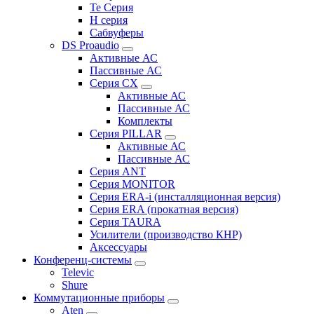
Te Серия
H серия
Сабвуферы
DS Proaudio
Активные АС
Пассивные АС
Серия CX
Активные АС
Пассивные АС
Комплекты
Серия PILLAR
Активные АС
Пассивные АС
Серия ANT
Серия MONITOR
Серия ERA-i (инсталляционная версия)
Серия ERA (прокатная версия)
Серия TAURA
Усилители (производство КНР)
Аксессуары
Конференц-системы
Televic
Shure
Коммутационные приборы
Aten