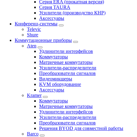
Серия ERA (прокатная версия)
Серия TAURA
Усилители (производство КНР)
Аксессуары
Конференц-системы
Televic
Shure
Коммутационные приборы
Aten
Удлинители интерфейсов
Коммутаторы
Матричные коммутаторы
Усилители-распределители
Преобразователи сигналов
Видеомикшеры
KVM оборудование
Аксессуары
Kramer
Коммутаторы
Матричные коммутаторы
Удлинители интерфейсов
Усилители-распределители
Преобразователи сигналов
Решения BYOD для совместной работы
Barco