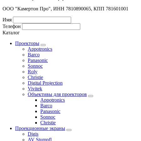
ООО "Камертон Про", ИНН 7810890065, КПП 781601001
Имя
Телефон
Каталог
Проекторы
Appotronics
Barco
Panasonic
Sonnoc
Roly
Christie
Digital Projection
Vivitek
Объективы для проекторов
Appotronics
Barco
Panasonic
Sonnoc
Сhristie
Проекционные экраны
Digis
AV Stumpfl