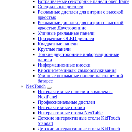
Встраиваемые сенсторные панели open frame
Специальные дисплеи
Рекламные дисплеи для витрин с высокой
яркостью
Рекламные дисплеи для витрин с высокой
яркостью Двусторонние
Уличные рекламные панели
Прозрачные OLED дисплеи
Квадратные панели
Круглые панели
Тонкие двусторонние информационные
панели
Информационные киоски
Киоски/терминалы самообслуживания
Уличные рекламные панели на солнечной
батарее
NexTouch
Интерактивные панели и комплексы
NextPanel
Профессиональные дисплеи
Интерактивные стойки
Интерактивные столы NexTable
Детские интерактивные столы KidTouch
Standart
Детские интерактивные столы KidTouch