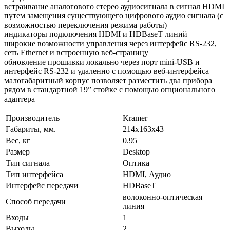
встраивание аналогового стерео аудиосигнала в сигнал HDMI
путем замещения существующего цифрового аудио сигнала (с
возможностью переключения режима работы)
индикаторы подключения HDMI и HDBaseT линий
широкие возможности управления через интерфейс RS-232,
сеть Ethernet и встроенную веб-страницу
обновление прошивки локально через порт mini-USB и
интерфейс RS-232 и удаленно с помощью веб-интерфейса
малогабаритный корпус позволяет разместить два прибора
рядом в стандартной 19” стойке с помощью опционального
адаптера
Производитель
Kramer
Габариты, мм.
214x163x43
Вес, кг
0.95
Размер
Desktop
Тип сигнала
Оптика
Тип интерфейса
HDMI, Аудио
Интерфейс передачи
HDBaseT
волоконно-оптическая
Способ передачи
линия
Входы
1
Выходы
2