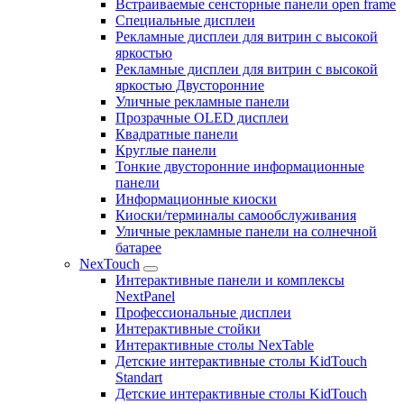
Встраиваемые сенсторные панели open frame
Специальные дисплеи
Рекламные дисплеи для витрин с высокой
яркостью
Рекламные дисплеи для витрин с высокой
яркостью Двусторонние
Уличные рекламные панели
Прозрачные OLED дисплеи
Квадратные панели
Круглые панели
Тонкие двусторонние информационные
панели
Информационные киоски
Киоски/терминалы самообслуживания
Уличные рекламные панели на солнечной
батарее
NexTouch
Интерактивные панели и комплексы
NextPanel
Профессиональные дисплеи
Интерактивные стойки
Интерактивные столы NexTable
Детские интерактивные столы KidTouch
Standart
Детские интерактивные столы KidTouch