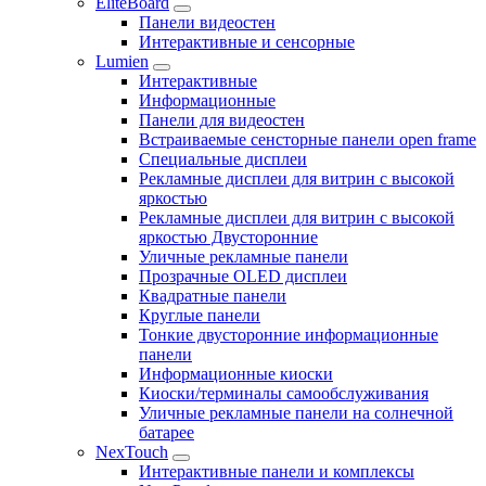
EliteBoard
Панели видеостен
Интерактивные и сенсорные
Lumien
Интерактивные
Информационные
Панели для видеостен
Встраиваемые сенсторные панели open frame
Специальные дисплеи
Рекламные дисплеи для витрин с высокой
яркостью
Рекламные дисплеи для витрин с высокой
яркостью Двусторонние
Уличные рекламные панели
Прозрачные OLED дисплеи
Квадратные панели
Круглые панели
Тонкие двусторонние информационные
панели
Информационные киоски
Киоски/терминалы самообслуживания
Уличные рекламные панели на солнечной
батарее
NexTouch
Интерактивные панели и комплексы