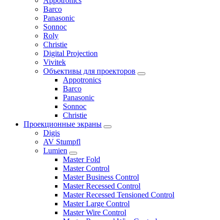
Appotronics
Barco
Panasonic
Sonnoc
Roly
Christie
Digital Projection
Vivitek
Объективы для проекторов
Appotronics
Barco
Panasonic
Sonnoc
Сhristie
Проекционные экраны
Digis
AV Stumpfl
Lumien
Master Fold
Master Control
Master Business Control
Master Recessed Control
Master Recessed Tensioned Control
Master Large Control
Master Wire Control