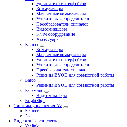
Удлинители интерфейсов
Коммутаторы
Матричные коммутаторы
Усилители-распределители
Преобразователи сигналов
Видеомикшеры
KVM оборудование
Аксессуары
Kramer
Коммутаторы
Матричные коммутаторы
Удлинители интерфейсов
Усилители-распределители
Преобразователи сигналов
Решения BYOD для совместной работы
Barco
Решения BYOD для совместной работы
Panasonic
Видеомикшеры
BrightSign
Системы управления AV
Kramer
Aten
Видеоконференцсвязь
Yealink