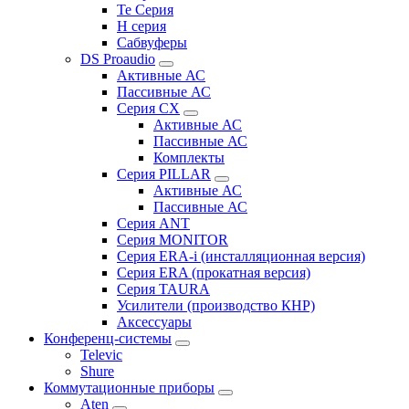
Te Серия
H серия
Сабвуферы
DS Proaudio
Активные АС
Пассивные АС
Серия CX
Активные АС
Пассивные АС
Комплекты
Серия PILLAR
Активные АС
Пассивные АС
Серия ANT
Серия MONITOR
Серия ERA-i (инсталляционная версия)
Серия ERA (прокатная версия)
Серия TAURA
Усилители (производство КНР)
Аксессуары
Конференц-системы
Televic
Shure
Коммутационные приборы
Aten