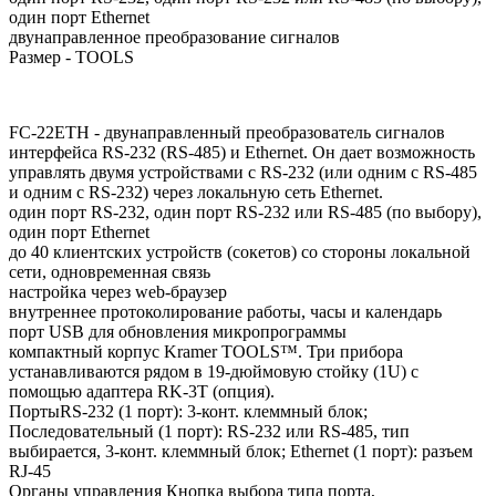
один порт Ethernet
двунаправленное преобразование сигналов
Размер - TOOLS
FC-22ETH - двунаправленный преобразователь сигналов
интерфейса RS-232 (RS-485) и Ethernet. Он дает возможность
управлять двумя устройствами с RS-232 (или одним с RS-485
и одним с RS-232) через локальную сеть Ethernet.
один порт RS-232, один порт RS-232 или RS-485 (по выбору),
один порт Ethernet
до 40 клиентских устройств (сокетов) со стороны локальной
сети, одновременная связь
настройка через web-браузер
внутреннее протоколирование работы, часы и календарь
порт USB для обновления микропрограммы
компактный корпус Kramer TOOLS™. Три прибора
устанавливаются рядом в 19-дюймовую стойку (1U) с
помощью адаптера RK-3T (опция).
ПортыRS-232 (1 порт): 3-конт. клеммный блок;
Последовательный (1 порт): RS-232 или RS-485, тип
выбирается, 3-конт. клеммный блок; Ethernet (1 порт): разъем
RJ-45
Органы управления Кнопка выбора типа порта,