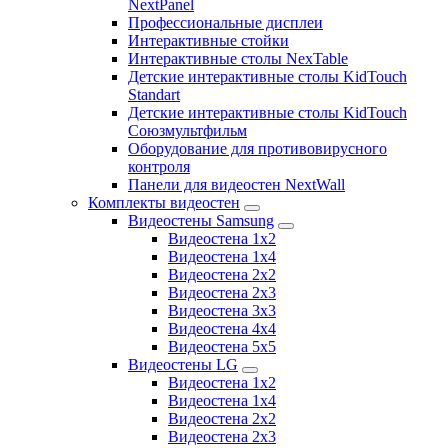
NextPanel
Профессиональные дисплеи
Интерактивные стойки
Интерактивные столы NexTable
Детские интерактивные столы KidTouch
Standart
Детские интерактивные столы KidTouch
Союзмультфильм
Оборудование для противовирусного
контроля
Панели для видеостен NextWall
Комплекты видеостен
Видеостены Samsung
Видеостена 1x2
Видеостена 1x4
Видеостена 2x2
Видеостена 2х3
Видеостена 3x3
Видеостена 4x4
Видеостена 5x5
Видеостены LG
Видеостена 1x2
Видеостена 1x4
Видеостена 2x2
Видеостена 2x3