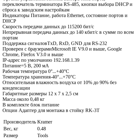
переключатель терминатора RS-485, кнопки выбора DHCP и
сброса к заводским настройкам
Индикаторы Питание, работа Ethernet, состояние портов и
DHCP
Скорость передачи данных до 115200 бит/с
Непрерывная передача данных до 140 кбит/с в сумме по всем
портам
Поддержка сигналовTxD, RxD, GND для RS-232
Проверен с браузерамиMicrosoft IE V9.0 и выше, Google
Chrome, Firefox V3.0 и выше
IP-адрес по умолчанию 192.168.1.39
Питание=5 В, 200 мА
Рабочая температура 0°...+40°C
Температура хранения-40°...+70°C
Относительная влажность воздуха от 10% до 90% без
конденсации
Габаритные размеры 12 х 7 х 2,5 см
Масса около 0,48 кг
В комплекте блок питание
Опции Адаптер для монтажа в стойку RK-3T
Производитель
Kramer
Вес, кг
0.48
Размер
Tools