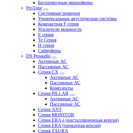
Беспроводные микрофоны
ProTone
Системные решения
Универсальные акустические системы
Компактная F серия
Усилители мощности
E серия
Te Серия
H серия
Сабвуферы
DS Proaudio
Активные АС
Пассивные АС
Серия CX
Активные АС
Пассивные АС
Комплекты
Серия PILLAR
Активные АС
Пассивные АС
Серия ANT
Серия MONITOR
Серия ERA-i (инсталляционная версия)
Серия ERA (прокатная версия)
Серия TAURA