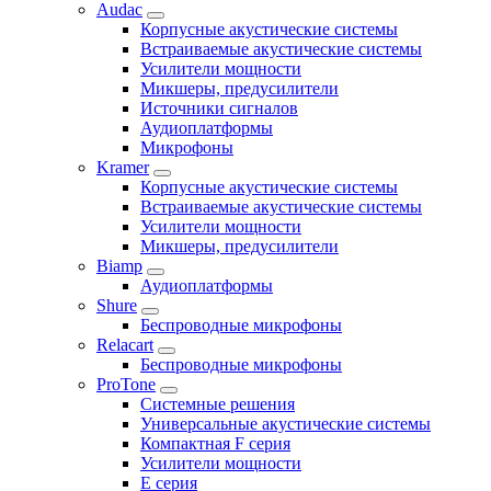
Audac
Корпусные акустические системы
Встраиваемые акустические системы
Усилители мощности
Микшеры, предусилители
Источники сигналов
Аудиоплатформы
Микрофоны
Kramer
Корпусные акустические системы
Встраиваемые акустические системы
Усилители мощности
Микшеры, предусилители
Biamp
Аудиоплатформы
Shure
Беспроводные микрофоны
Relacart
Беспроводные микрофоны
ProTone
Системные решения
Универсальные акустические системы
Компактная F серия
Усилители мощности
E серия