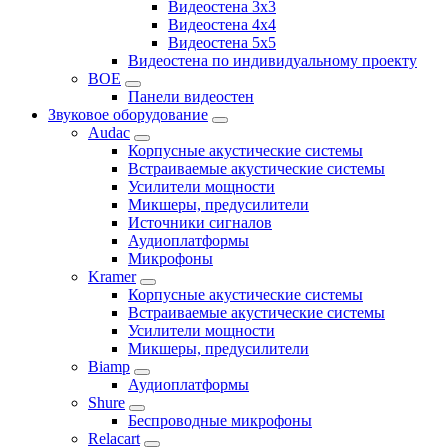
Видеостена 3x3
Видеостена 4x4
Видеостена 5x5
Видеостена по индивидуальному проекту
BOE
Панели видеостен
Звуковое оборудование
Audac
Корпусные акустические системы
Встраиваемые акустические системы
Усилители мощности
Микшеры, предусилители
Источники сигналов
Аудиоплатформы
Микрофоны
Kramer
Корпусные акустические системы
Встраиваемые акустические системы
Усилители мощности
Микшеры, предусилители
Biamp
Аудиоплатформы
Shure
Беспроводные микрофоны
Relacart