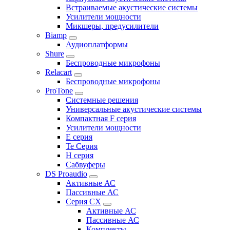
Встраиваемые акустические системы
Усилители мощности
Микшеры, предусилители
Biamp
Аудиоплатформы
Shure
Беспроводные микрофоны
Relacart
Беспроводные микрофоны
ProTone
Системные решения
Универсальные акустические системы
Компактная F серия
Усилители мощности
E серия
Te Серия
H серия
Сабвуферы
DS Proaudio
Активные АС
Пассивные АС
Серия CX
Активные АС
Пассивные АС
Комплекты