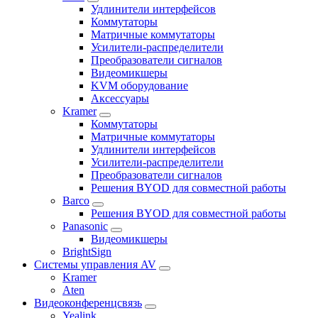
Удлинители интерфейсов
Коммутаторы
Матричные коммутаторы
Усилители-распределители
Преобразователи сигналов
Видеомикшеры
KVM оборудование
Аксессуары
Kramer
Коммутаторы
Матричные коммутаторы
Удлинители интерфейсов
Усилители-распределители
Преобразователи сигналов
Решения BYOD для совместной работы
Barco
Решения BYOD для совместной работы
Panasonic
Видеомикшеры
BrightSign
Системы управления AV
Kramer
Aten
Видеоконференцсвязь
Yealink