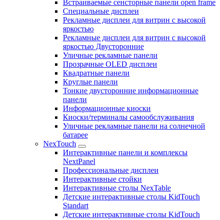
Встраиваемые сенсторные панели open frame
Специальные дисплеи
Рекламные дисплеи для витрин с высокой
яркостью
Рекламные дисплеи для витрин с высокой
яркостью Двусторонние
Уличные рекламные панели
Прозрачные OLED дисплеи
Квадратные панели
Круглые панели
Тонкие двусторонние информационные
панели
Информационные киоски
Киоски/терминалы самообслуживания
Уличные рекламные панели на солнечной
батарее
NexTouch
Интерактивные панели и комплексы
NextPanel
Профессиональные дисплеи
Интерактивные стойки
Интерактивные столы NexTable
Детские интерактивные столы KidTouch
Standart
Детские интерактивные столы KidTouch