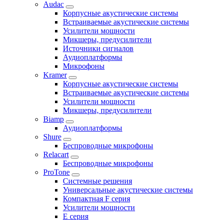
Audac
Корпусные акустические системы
Встраиваемые акустические системы
Усилители мощности
Микшеры, предусилители
Источники сигналов
Аудиоплатформы
Микрофоны
Kramer
Корпусные акустические системы
Встраиваемые акустические системы
Усилители мощности
Микшеры, предусилители
Biamp
Аудиоплатформы
Shure
Беспроводные микрофоны
Relacart
Беспроводные микрофоны
ProTone
Системные решения
Универсальные акустические системы
Компактная F серия
Усилители мощности
E серия