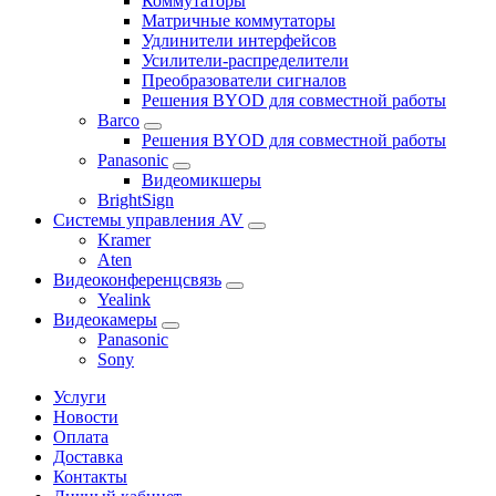
Коммутаторы
Матричные коммутаторы
Удлинители интерфейсов
Усилители-распределители
Преобразователи сигналов
Решения BYOD для совместной работы
Barco
Решения BYOD для совместной работы
Panasonic
Видеомикшеры
BrightSign
Системы управления AV
Kramer
Aten
Видеоконференцсвязь
Yealink
Видеокамеры
Panasonic
Sony
Услуги
Новости
Оплата
Доставка
Контакты