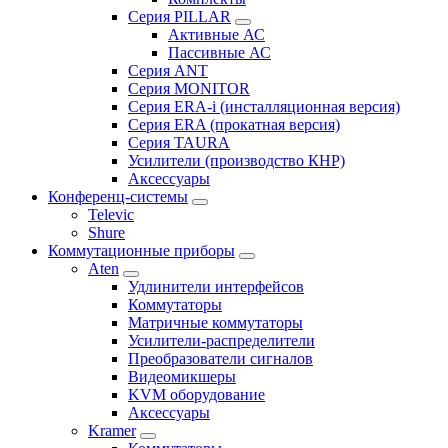
Серия PILLAR
Активные АС
Пассивные АС
Серия ANT
Серия MONITOR
Серия ERA-i (инсталляционная версия)
Серия ERA (прокатная версия)
Серия TAURA
Усилители (производство КНР)
Аксессуары
Конференц-системы
Televic
Shure
Коммутационные приборы
Aten
Удлинители интерфейсов
Коммутаторы
Матричные коммутаторы
Усилители-распределители
Преобразователи сигналов
Видеомикшеры
KVM оборудование
Аксессуары
Kramer