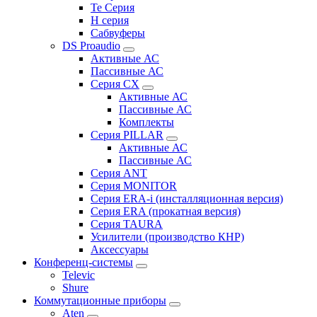
Te Серия
H серия
Сабвуферы
DS Proaudio
Активные АС
Пассивные АС
Серия CX
Активные АС
Пассивные АС
Комплекты
Серия PILLAR
Активные АС
Пассивные АС
Серия ANT
Серия MONITOR
Серия ERA-i (инсталляционная версия)
Серия ERA (прокатная версия)
Серия TAURA
Усилители (производство КНР)
Аксессуары
Конференц-системы
Televic
Shure
Коммутационные приборы
Aten