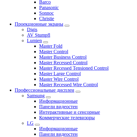
Barco
Panasonic
Sonnoc
Сhristie
Проекционные экраны
Digis
AV Stumpfl
Lumien
Master Fold
Master Control
Master Business Control
Master Recessed Control
Master Recessed Tensioned Control
Master Large Control
Master Wire Control
Master Recessed Wire Control
Профессиональные дисплеи
Samsung
Информационные
Панели видеостен
Интерактивные и сенсорные
Коммерческие телевизоры
LG
Информационные
Панели видеостен