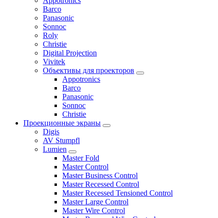
Appotronics
Barco
Panasonic
Sonnoc
Roly
Christie
Digital Projection
Vivitek
Объективы для проекторов
Appotronics
Barco
Panasonic
Sonnoc
Сhristie
Проекционные экраны
Digis
AV Stumpfl
Lumien
Master Fold
Master Control
Master Business Control
Master Recessed Control
Master Recessed Tensioned Control
Master Large Control
Master Wire Control