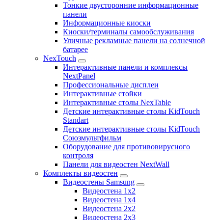
Тонкие двусторонние информационные
панели
Информационные киоски
Киоски/терминалы самообслуживания
Уличные рекламные панели на солнечной
батарее
NexTouch
Интерактивные панели и комплексы
NextPanel
Профессиональные дисплеи
Интерактивные стойки
Интерактивные столы NexTable
Детские интерактивные столы KidTouch
Standart
Детские интерактивные столы KidTouch
Союзмультфильм
Оборудование для противовирусного
контроля
Панели для видеостен NextWall
Комплекты видеостен
Видеостены Samsung
Видеостена 1x2
Видеостена 1x4
Видеостена 2x2
Видеостена 2х3